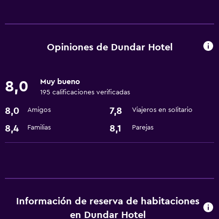
Comedor
Restaurante
Bar/lounge
Opiniones de Dundar Hotel
Cafetera
Tetera
Muy bueno
8,0
Minibar
195 calificaciones verificadas
8,0
7,8
Amigos
Viajeros en solitario
Servicios y facilidades
8,4
8,1
Familias
Parejas
Servicio de habitaciones
Centro de negocios
Check-out exprés
Instalaciones para reuniones
Recepción 24 horas
Información de reserva de habitaciones
en Dundar Hotel