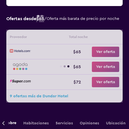
Ofertas desde
$65
/
Oferta más barata de precio por noche
Proveedor
Total noche
$65
Ver oferta
$65
Ver oferta
$72
Ver oferta
9 ofertas más de Dundar Hotel
Sobre
Habitaciones
Servicios
Opiniones
Ubicación