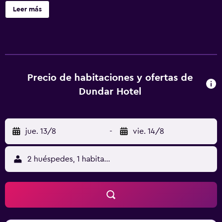
detalle de bienvenida gratuito. También encontrarás un
Leer más
bar o lounge, una sauna y una cafetería. Dundar Hotel
ofrece 107 alojamientos con minibar y caja fuerte (cabe un
portátil). Se ofrece una televisión LED con canales por
satélite. Los baños están equipados con zapatillas,
artículos de higiene personal gratuitos y secador de pelo.
Este hotel en Konya ofrece acceso a Internet wifi gratis.
Precio de habitaciones y ofertas de
Los servicios para las personas de negocios incluyen
Dundar Hotel
escritorio y teléfono. Las habitaciones también incluyen
botella de agua gratuita y cafetera y tetera. Se ofrece
servicio de limpieza todos los días. Los servicios de ocio y
jue. 13/8
-
vie. 14/8
esparcimiento en este hotel incluyen sauna y gimnasio.
2 huéspedes, 1 habitación