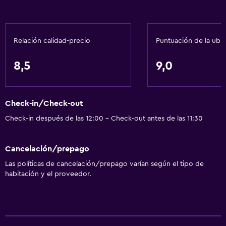
Accesibilidad y adecuación
Ascensor
Áreas designadas para fumadores
Relación calidad-precio
Puntuación de la ubi
Salud y seguridad
8,5
9,0
Caja fuerte
Limpieza diaria
Check-in/Check-out
Check-in después de las 12:00 - Check-out antes de las 11:30
Servicios básicos
Aire acondicionado
Cancelación/prepago
Artículos de aseo gratis
Las políticas de cancelación/prepago varían según el tipo de
habitación y el proveedor.
Baño
Secador de pelo