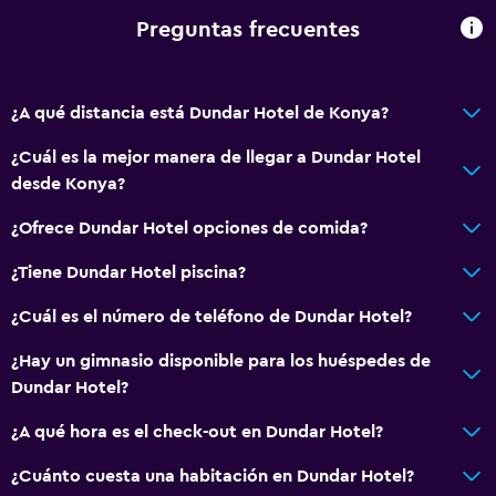
Aire libre
Preguntas frecuentes
Jardín
Zona de trabajo
¿A qué distancia está Dundar Hotel de Konya?
Escritorio
¿Cuál es la mejor manera de llegar a Dundar Hotel
desde Konya?
Actividades
¿Ofrece Dundar Hotel opciones de comida?
Sala de juegos
¿Tiene Dundar Hotel piscina?
General
¿Cuál es el número de teléfono de Dundar Hotel?
Pantuflas
¿Hay un gimnasio disponible para los huéspedes de
Dundar Hotel?
Gimnasio
Gimnasio
¿A qué hora es el check-out en Dundar Hotel?
¿Cuánto cuesta una habitación en Dundar Hotel?
Spa