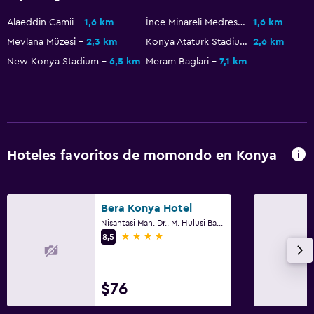
Alaeddin Camii
1,6 km
İnce Minareli Medrese
1,6 km
Mevlana Müzesi
2,3 km
Konya Ataturk Stadium
2,6 km
New Konya Stadium
6,5 km
Meram Baglari
7,1 km
Hoteles favoritos de momondo en Konya
Bera Konya Hotel
Nisantasi Mah. Dr., M. Hulusi Baybal Caddesi No. 9, Konya
4 estrellas
8,5
$76