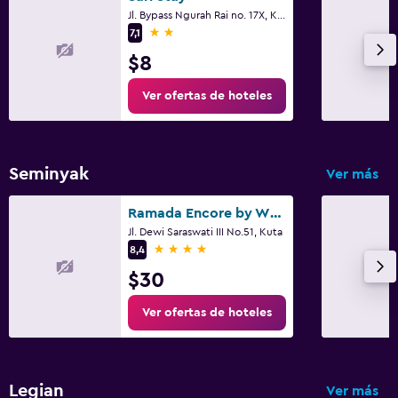
Jl. Bypass Ngurah Rai no. 17X, Kuta
2 estrellas
7,1
$8
Ver ofertas de hoteles
Seminyak
Ver más
Ramada Encore by Wyndham Seminyak Bali
Jl. Dewi Saraswati III No.51, Kuta
4 estrellas
8,4
$30
Ver ofertas de hoteles
Legian
Ver más