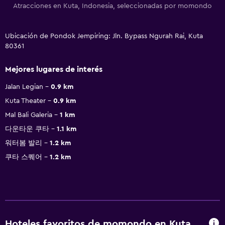
Atracciones en Kuta, Indonesia, seleccionadas por momondo
Ubicación de Pondok Jempiring: Jln. Bypass Ngurah Rai, Kuta
80361
Mejores lugares de interés
Jalan Legian
0.9 km
Kuta Theater
0.9 km
Mal Bali Galeria
1 km
다운타운 쿠타
1.1 km
워터봄 발리
1.2 km
쿠타 스퀘어
1.2 km
Hoteles favoritos de momondo en Kuta