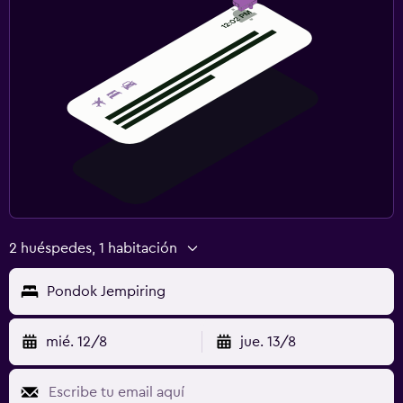
2 huéspedes, 1 habitación
Pondok Jempiring
mié. 12/8
jue. 13/8