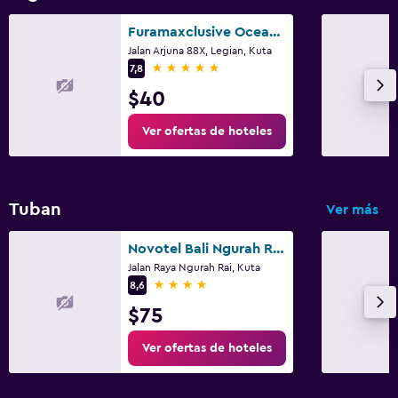
Furamaxclusive Ocean Beach Seminyak Bali
Jalan Arjuna 88X, Legian, Kuta
5 estrellas
7,8
$40
Ver ofertas de hoteles
Tuban
Ver más
Novotel Bali Ngurah Rai Airport
Jalan Raya Ngurah Rai, Kuta
4 estrellas
8,6
$75
Ver ofertas de hoteles