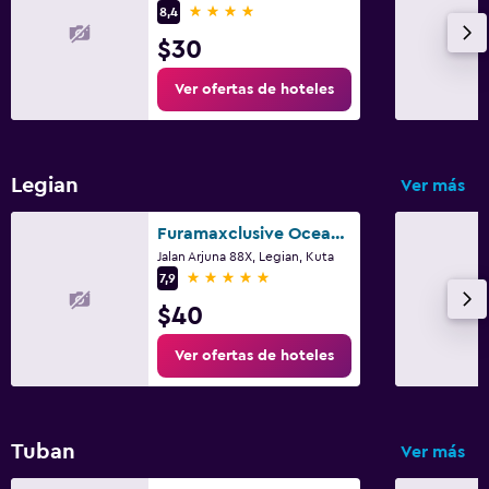
4 estrellas
8,4
$30
Ver ofertas de hoteles
Legian
Ver más
Furamaxclusive Ocean Beach Seminyak Bali
Jalan Arjuna 88X, Legian, Kuta
5 estrellas
7,9
$40
Ver ofertas de hoteles
Tuban
Ver más