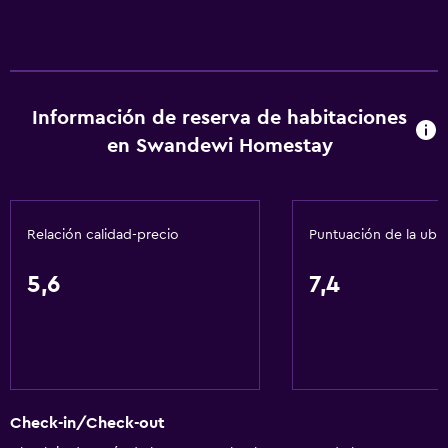
Traslado aeropuerto
Sistema de entretenimiento
Información de reserva de habitaciones
TV por cable o vía satélite
en Swandewi Homestay
Aire libre
Jardín
Relación calidad-precio
Puntuación de la ubi
Actividades
5,6
7,4
Acceso a la playa
Check-in/Check-out