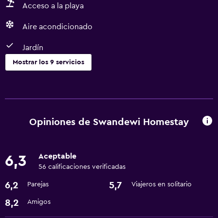
Acceso a la playa
Aire acondicionado
Jardín
Mostrar los 9 servicios
Servicios básicos
Wifi gratis
Aire acondicionado
Opiniones de Swandewi Homestay
Artículos de aseo gratis
Aceptable
6,3
Lavandería
56 calificaciones verificadas
Lavandería
6,2
5,7
Parejas
Viajeros en solitario
Servicios de lavandería/tintorería
8,2
Amigos
Estacionamiento y transporte