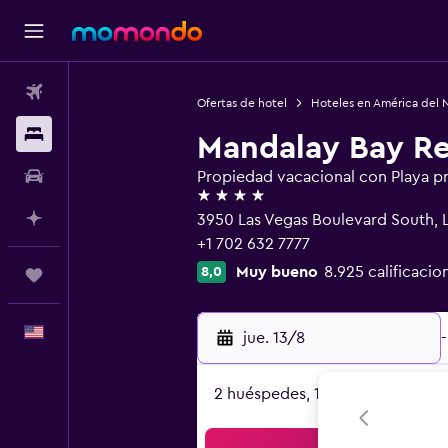
Vuelos
Ofertas de hotel
Hoteles en América del 
Alojamientos
Mandalay Bay Re
Autos
Propiedad vacacional con Playa p
4 estrellas
Planifica con IA
3950 Las Vegas Boulevard South, L
+1 702 632 7777
Muy bueno
8.925 calificacio
8,0
Trips
Español
jue. 13/8
-
2 huéspedes, 1 habitación