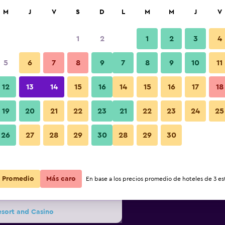
car
M
J
V
S
D
L
M
M
J
V
1
2
1
2
3
4
s barata de precio por noche
5
6
7
8
9
7
8
9
10
11
Edificio
r
Total noche
12
13
14
15
16
14
15
16
17
18
19
20
21
22
23
21
22
23
24
25
$42
Ver oferta
26
27
28
29
30
28
29
30
Fotos
$70
Ver oferta
Promedio
Más caro
En base a los precios promedio de hoteles de 3 est
$88
Ver oferta
esort and Casino