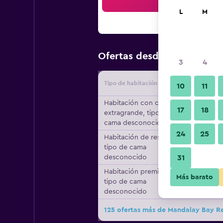
Bus
L
M
$42
Ofertas desde
/
Oferta má
3
4
Tipo de habitación
Proveedo
10
11
Habitación con cama
17
18
extragrande, tipo de
cama desconocido
24
25
Habitación de resort,
tipo de cama
desconocido
31
Habitación premier,
Más barato
tipo de cama
desconocido
125 ofertas más de Mandalay Bay R