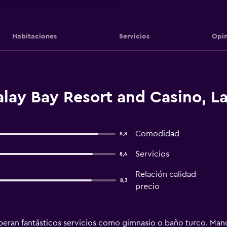
Habitaciones
Servicios
Opin
lay Bay Resort and Casino, L
Comodidad
8,8
Servicios
8,4
Relación calidad-
8,3
precio
speran fantásticos servicios como gimnasio o baño turco. Ma