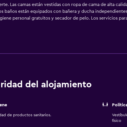
erte. Las camas están vestidas con ropa de cama de alta calid
os baños están equipados con bañera y ducha independientes 
igiene personal gratuitos y secador de pelo. Los servicios pa
rvicio de limpieza todos los días y es posible solicitar masajes
 de hidromasaje. Otros servicios de ocio y esparcimiento incluy
huéspedes menores de 18 años.
ridad del alojamiento
ene
Polític
idad de productos sanitarios.
Vestíbu
físico