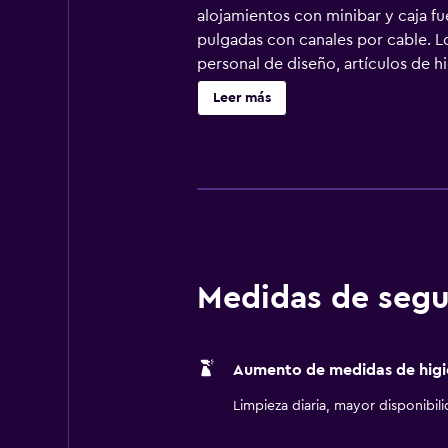
alojamientos con minibar y caja fu
pulgadas con canales por cable. L
personal de diseño, artículos de h
escritorio y teléfono. Se ofrece se
Leer más
piscinas al aire libre y 2 bañeras
permite la entrada al gimnasio a 
Medidas de segu
Aumento de medidas de higi
Limpieza diaria, mayor disponibil