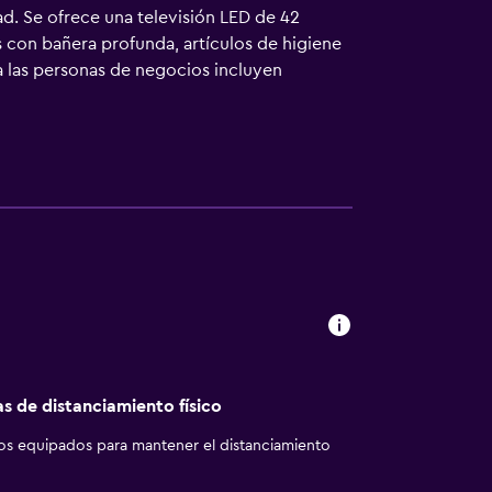
ad. Se ofrece una televisión LED de 42
con bañera profunda, artículos de higiene
ra las personas de negocios incluyen
 en la habitación. En el alojamiento hay 3
en río lento, baño turco y gimnasio. No se
as de distanciamiento físico
los equipados para mantener el distanciamiento