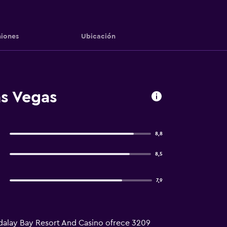
iones
Ubicación
as Vegas
8,8
8,5
7,9
ndalay Bay Resort And Casino ofrece 3209