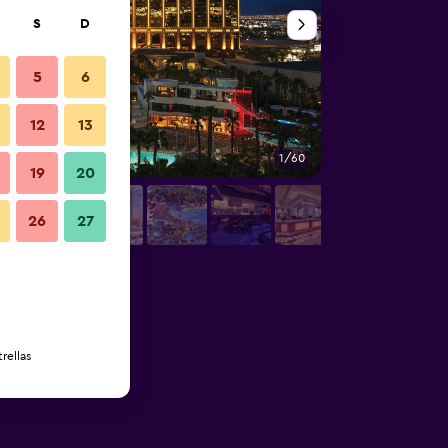
S
D
5
6
12
13
1/60
Vista del exterior
19
20
26
27
rellas