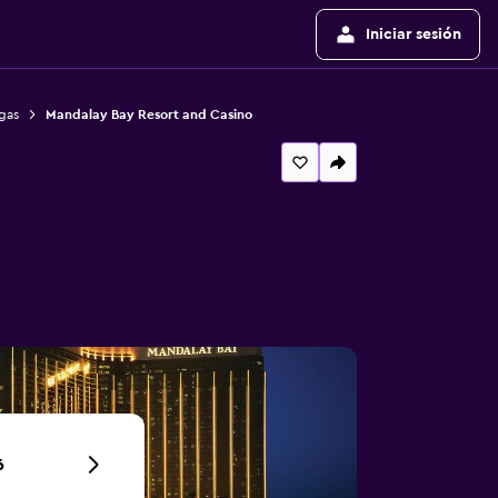
Iniciar sesión
gas
Mandalay Bay Resort and Casino
6