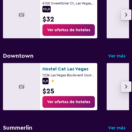
6150 Sweetbriar Ct, Las Vegas, NV
10,0
$32
Ver ofertas de hoteles
Downtown
Ver más
Hostel Cat Las Vegas
1236 Las Vegas Boulevard South, Las Vegas, NV
1 estrella
6,9
$25
Ver ofertas de hoteles
Summerlin
Ver más