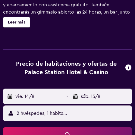
y aparcamiento con asistencia gratuito. También
encontrarás un gimnasio abierto las 24 horas, un bar junto
a la piscina y un bar-cafetería. Palace Station Hotel and
Leer más
Casino ofrece 576 alojamientos con caja fuerte y artículos
de higiene personal de diseño. Las camas tienen
colchones con una capa de acolchado adicional y están
vestidas con ropa de cama de alta calidad. Se ofrece una
televisión LCD de 55 pulgadas con canales por cable y
películas de pago. Los baños están equipados con
Precio de habitaciones y ofertas de
artículos de higiene personal gratuitos y secador de pelo.
Palace Station Hotel & Casino
Los huéspedes pueden navegar por la web gracias a
nuestro acceso a Internet wifi gratis (velocidad: 25 Mbps o
más). Los servicios para las personas de negocios incluyen
vie. 14/8
-
sáb. 15/8
escritorio y sillas de oficina, además de teléfono; las
llamadas locales y de larga distancia son gratuitas (pueden
existir restricciones). Las habitaciones también incluyen
2 huéspedes, 1 habitación
tabla de planchar con plancha y cortinas opacas. Se
ofrece servicio de limpieza todos los días. Los servicios de