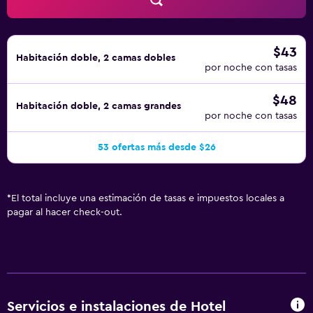
ocio y esparcimiento en este complejo turístico incluyen
gimnasio abierto las 24 horas y piscina al aire libre de
temporada.
$43
Habitación doble, 2 camas dobles
por noche con tasas
$48
Habitación doble, 2 camas grandes
por noche con tasas
53 ofertas más desde $26
*
El total incluye una estimación de tasas e impuestos locales a
pagar al hacer check-out.
Servicios e instalaciones de Hotel