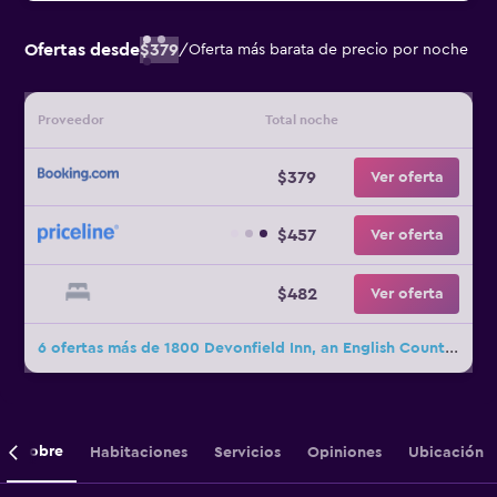
Ofertas desde
$379
/
Oferta más barata de precio por noche
Proveedor
Total noche
$379
Ver oferta
$457
Ver oferta
$482
Ver oferta
6 ofertas más de 1800 Devonfield Inn, an English Country Estate
Sobre
Habitaciones
Servicios
Opiniones
Ubicación