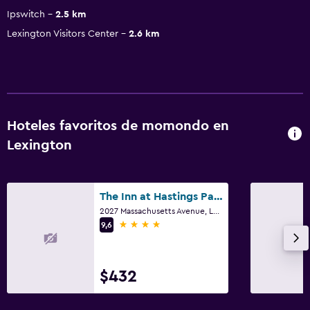
Ipswitch
2.5 km
Lexington Visitors Center
2.6 km
Hoteles favoritos de momondo en
Lexington
The Inn at Hastings Park, Relais & Chateaux - Boston
2027 Massachusetts Avenue, Lexington, MA
4 estrellas
9,6
$432