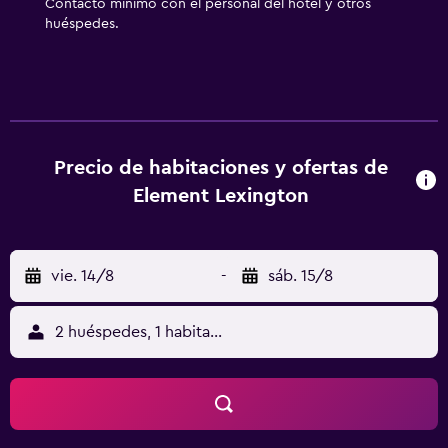
Contacto mínimo con el personal del hotel y otros
hipoalergénicos, cambio de toallas y cambio de sábanas.
huéspedes.
Se ofrece servicio nocturno de descubierta y servicio de
limpieza todos los días. Los servicios de ocio y
esparcimiento en este hotel incluyen una piscina cubierta,
gimnasio abierto las 24 horas y bicicletas gratuitas. Se
pueden practicar las actividades de ocio y esparcimiento
que se indican más abajo en las instalaciones o cerca del
Precio de habitaciones y ofertas de
alojamiento (es posible que se aplique un recargo).
Element Lexington
vie. 14/8
-
sáb. 15/8
2 huéspedes, 1 habitación