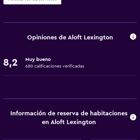
Servicios y facilidades
Cajero automático/banco
Centro de negocios
Opiniones de Aloft Lexington
Servicio de despertador
Caja fuerte
Muy bueno
8,2
Instalaciones para reuniones
680 calificaciones verificadas
Minimercado en las instalaciones
Check-out exprés
Botella de agua
Recepción 24 horas
Información de reserva de habitaciones
Accesibilidad y adecuación
en Aloft Lexington
Unidad accesible para personas en silla de ruedas