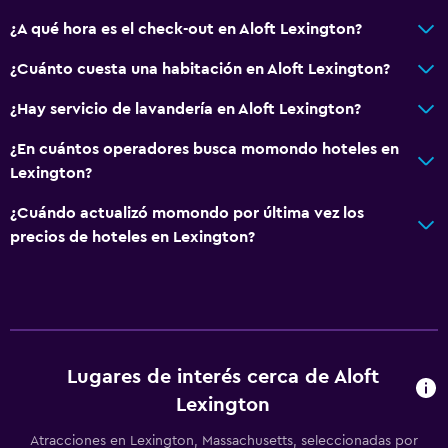
Habitaciones familiares
¿A qué hora es el check-out en Aloft Lexington?
Posibilidad de habitaciones conectadas
¿Cuánto cuesta una habitación en Aloft Lexington?
Espacio de almacenamiento
¿Hay servicio de lavandería en Aloft Lexington?
Salud y seguridad
¿En cuántos operadores busca momondo hoteles en
Lexington?
Limpieza diaria
Botiquín de primeros auxilios
¿Cuándo actualizó momondo por última vez los
precios de hoteles en Lexington?
Caja fuerte
Piscina
Piscina de agua salada
Piscina climatizada
Lugares de interés cerca de Aloft
Piscina (cubierta)
Lexington
Atracciones en Lexington, Massachusetts, seleccionadas por