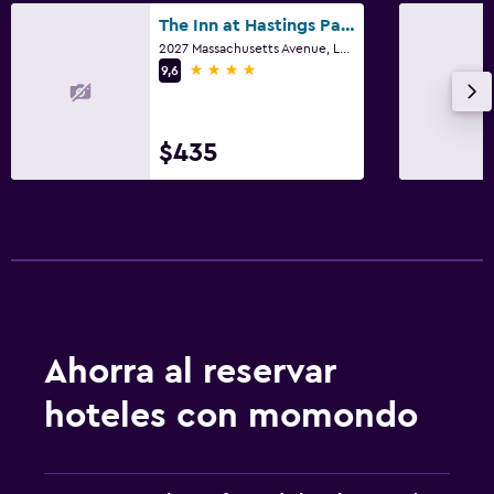
Baño
The Inn at Hastings Park, Relais & Chateaux - Boston
Secador de pelo
2027 Massachusetts Avenue, Lexington, MA
4 estrellas
9,6
Aire libre
Jardín
$435
Habitación
Despertador
Ideal para familias
Cuna/cama nido disponibles
Ahorra al reservar
Gimnasio
hoteles con momondo
Gimnasio