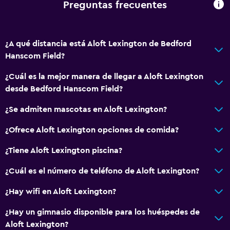
Preguntas frecuentes
Aire acondicionado
Comedor
¿A qué distancia está Aloft Lexington de Bedford
Bar de tapas
Hanscom Field?
Restaurante
¿Cuál es la mejor manera de llegar a Aloft Lexington
Bar/lounge
desde Bedford Hanscom Field?
Nevera
¿Se admiten mascotas en Aloft Lexington?
Cafetera
¿Ofrece Aloft Lexington opciones de comida?
Lavandería
¿Tiene Aloft Lexington piscina?
Lavandería
¿Cuál es el número de teléfono de Aloft Lexington?
Servicios de lavandería/tintorería
¿Hay wifi en Aloft Lexington?
Plancha y tabla de planchar
¿Hay un gimnasio disponible para los huéspedes de
Aloft Lexington?
General