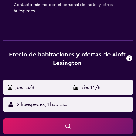
esparcimiento en este hotel incluyen una piscina cubierta
Contacto mínimo con el personal del hotel y otros
y gimnasio abierto las 24 horas. No se permite la entrada a
huéspedes.
la piscina y al gimnasio de niños menores de 16 años sin la
supervisión de un adulto.
Precio de habitaciones y ofertas de Aloft
Lexington
jue. 13/8
-
vie. 14/8
2 huéspedes, 1 habitación