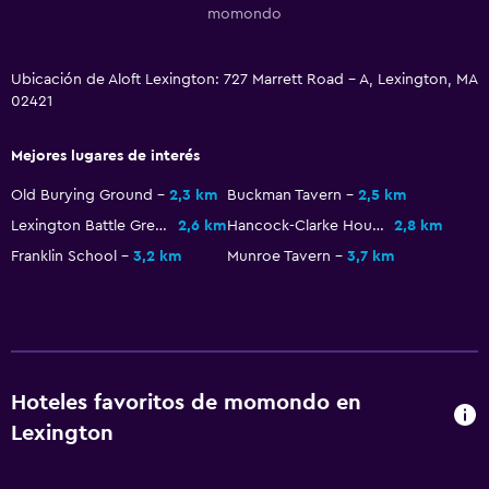
Sistema de entretenimiento
momondo
TV de pantalla plana
TV por cable o vía satélite
Ubicación de Aloft Lexington: 727 Marrett Road - A, Lexington, MA
02421
Zona de trabajo
Mejores lugares de interés
Fax/fotocopiadora
Old Burying Ground
2,3 km
Buckman Tavern
2,5 km
Escritorio
Lexington Battle Green
2,6 km
Hancock-Clarke House
2,8 km
Franklin School
3,2 km
Munroe Tavern
3,7 km
Actividades
Bicicletas
Mesa de billar
Estacionamiento y transporte
Hoteles favoritos de momondo en
Lexington
Estacionamiento gratuito