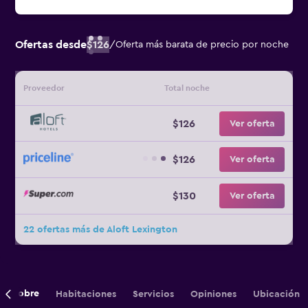
Ofertas desde
$126
/
Oferta más barata de precio por noche
Proveedor
Total noche
$126
Ver oferta
$126
Ver oferta
$130
Ver oferta
22 ofertas más de Aloft Lexington
Sobre
Habitaciones
Servicios
Opiniones
Ubicación