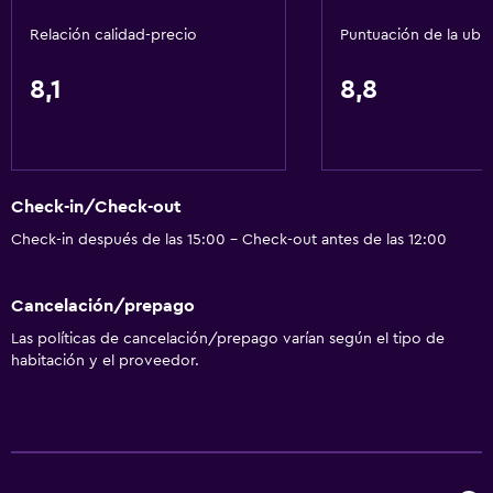
Mascotas permitidas bajo consulta (pueden aplicar cargos
extra)
Relación calidad-precio
Puntuación de la ubi
Accesibilidad
8,1
8,8
Ducha adaptada para silla de ruedas
Ascensor
Hipoalergénico
Estacionamiento accesible
Check-in/Check-out
Para no fumadores
Check-in después de las 15:00 - Check-out antes de las 12:00
Servicios básicos
Cancelación/prepago
Wifi gratis
Las políticas de cancelación/prepago varían según el tipo de
habitación y el proveedor.
Wifi disponible en todas las instalaciones
Internet
Artículos de aseo gratis
Calefacción