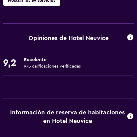
Mostrar los 59 servicios
Servicios básicos
Wifi gratis
Wifi disponible en todas las instalaciones
Opiniones de Hotel Neuvice
Internet
Ropa de cama
Excelente
9,2
Toallas
975 calificaciones verificadas
Extinguidor
Artículos de aseo gratis
Champú
Alarma de humo
Información de reserva de habitaciones
Calefacción
en Hotel Neuvice
Gel de ducha
Aire acondicionado