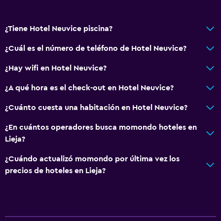
Inodoro adaptado
Ducha
¿Tiene Hotel Neuvice piscina?
Gorro de baño
Tina de baño
¿Cuál es el número de teléfono de Hotel Neuvice?
Secador de pelo
¿Hay wifi en Hotel Neuvice?
Aseo
¿A qué hora es el check-out en Hotel Neuvice?
Papel higiénico
¿Cuánto cuesta una habitación en Hotel Neuvice?
Baño privado
¿En cuántos operadores busca momondo hoteles en
General
Lieja?
Habitaciones familiares
¿Cuándo actualizó momondo por última vez los
Habitaciones insonorizadas
precios de hoteles en Lieja?
Insonorización
Teléfono
Alfombrado