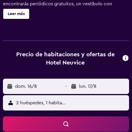
encontrarás periódicos gratuitos, un vestíbulo con
chimenea y un salón de eventos. No se ofrece servicio de
Leer más
limpieza. Hotel Neuvice ofrece 10 alojamientos con aire
acondicionado, minibar y botella de agua gratuita. Las
camas están vestidas con ropa de cama de alta calidad. Se
ofrece una televisión de plasma en todas las habitaciones.
Este hotel en Lieja ofrece acceso a Internet wifi gratis. Los
servicios para las personas de negocios incluyen
Precio de habitaciones y ofertas de
escritorio y teléfono. Las habitaciones también incluyen
Hotel Neuvice
cafetera y tetera y secador de pelo.
dom. 16/8
-
lun. 17/8
2 huéspedes, 1 habitación