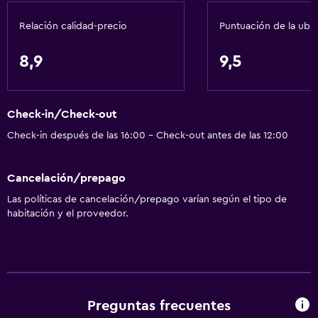
Toallas/ropa de cama (cargo adicional)
Relación calidad-precio
Puntuación de la ubi
Papeleras
8,9
9,5
Accesibilidad y adecuación
Accesibilidad
Check-in/Check-out
Silla para ducha
Check-in después de las 16:00 - Check-out antes de las 12:00
Hipoalergénico
Almohada hipoalergénica
Cancelación/prepago
Para no fumadores
Las políticas de cancelación/prepago varían según el tipo de
Almohada sin plumas
habitación y el proveedor.
Inodoro con barras de apoyo
Plantas superiores accesibles por escaleras
Baño
Preguntas frecuentes