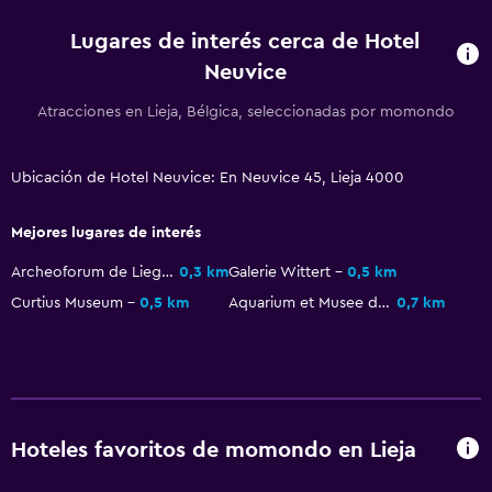
Espacio de almacenamiento
Lugares de interés cerca de Hotel
Neuvice
Sistema de entretenimiento
Atracciones en Lieja, Bélgica, seleccionadas por momondo
TV de pantalla plana
Biblioteca
Ubicación de Hotel Neuvice: En Neuvice 45, Lieja 4000
TV por cable o vía satélite
Canales de pago
Mejores lugares de interés
TV
Archeoforum de Liege
0,3 km
Galerie Wittert
0,5 km
Curtius Museum
0,5 km
Aquarium et Musee de Zoologie
0,7 km
Comedor
Tetera eléctrica
Minibar
Bar/lounge
Hoteles favoritos de momondo en Lieja
Tetera