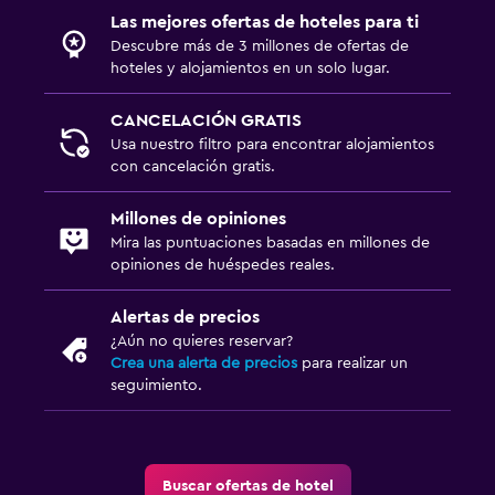
Las mejores ofertas de hoteles para ti
Estacionamiento y transporte
Descubre más de 3 millones de ofertas de
hoteles y alojamientos en un solo lugar.
Servicio de traslado (cargo adicional)
CANCELACIÓN GRATIS
Aire libre
Usa nuestro filtro para encontrar alojamientos
con cancelación gratis.
Terraza/patio
Millones de opiniones
Lavandería
Mira las puntuaciones basadas en millones de
opiniones de huéspedes reales.
Plancha y tabla de planchar
Alertas de precios
Actividades
¿Aún no quieres reservar?
Crea una alerta de precios
para realizar un
Bicicletas
seguimiento.
Ideal para familias
Cuna/cama nido disponibles
Buscar ofertas de hotel