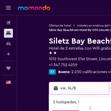
Vuelos
Ofertas de hotel
Hoteles en América del 
Siletz Bay Beachfront Hotel By OYO Lincoln 
Alojamientos
Siletz Bay Beach
Autos
Hotel de 2 estrellas con Wifi gratis
2 estrellas
Planifica con IA
1012 Southwest 51st Street, Lincol
+1 347 752 4259
Trips
Bueno
2.230 calificaciones v
7,1
Español
vie. 14/8
-
2 huéspedes, 1 habitación