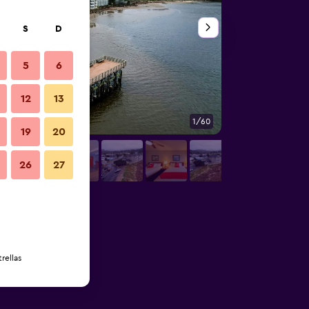
S
D
5
6
12
13
1/60
Edificio
19
20
26
27
rellas