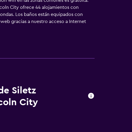
ión wifi en las zonas comunes es gratuita.
coln City ofrece 44 alojamientos con
croondas. Los baños están equipados con
 web gracias a nuestro acceso a Internet
 servicio de limpieza todos los días.
de Siletz
coln City