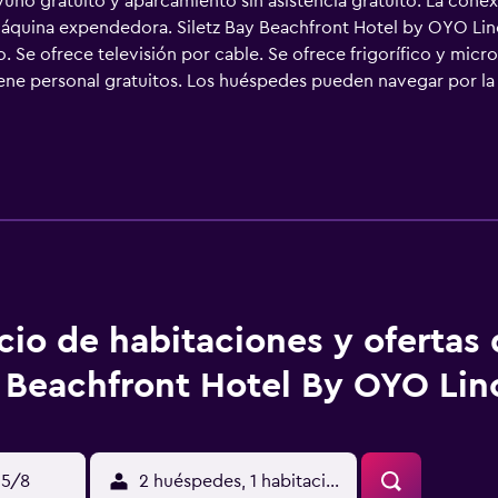
yuno gratuito y aparcamiento sin asistencia gratuito. La conex
máquina expendedora. Siletz Bay Beachfront Hotel by OYO Lin
o. Se ofrece televisión por cable. Se ofrece frigorífico y mi
iene personal gratuitos. Los huéspedes pueden navegar por la
 personas de negocios incluyen escritorio y teléfono. Se ofrece
cio de habitaciones y ofertas 
 Beachfront Hotel By OYO Lin
15/8
2 huéspedes, 1 habitación