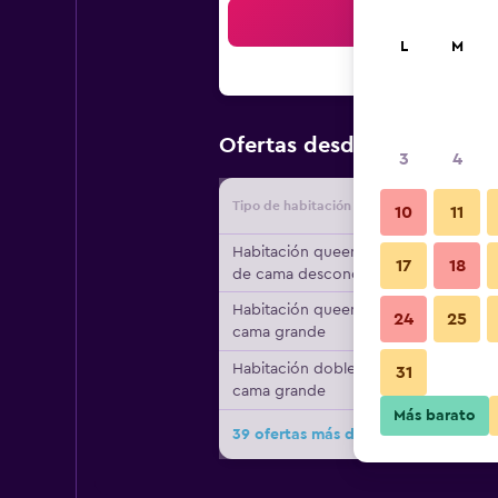
Bus
L
M
$66
Ofertas desde
/
Oferta má
3
4
Tipo de habitación
Proveedo
10
11
Habitación queen, tipo
17
18
de cama desconocido
Habitación queen, 1
24
25
cama grande
Habitación doble, 1
31
cama grande
Más barato
39 ofertas más de Siletz Bay Beach