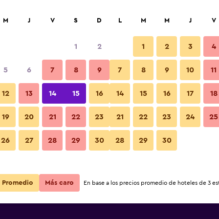
car
M
J
V
S
D
L
M
M
J
V
1
2
1
2
3
4
s barata de precio por noche
5
6
7
8
9
7
8
9
10
11
Edificio
r
Total noche
12
13
14
15
16
14
15
16
17
18
$66
Ver oferta
19
20
21
22
23
21
22
23
24
25
Fotos
26
27
28
29
30
28
29
30
$68
Ver oferta
$71
Ver oferta
Promedio
Más caro
En base a los precios promedio de hoteles de 3 est
front Hotel By OYO Lincoln City