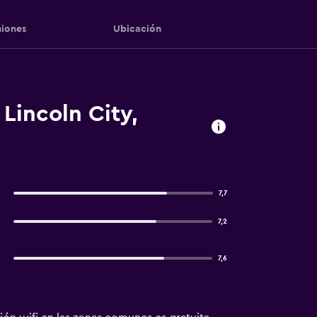
iones
Ubicación
Lincoln City,
7,7
7,2
7,6