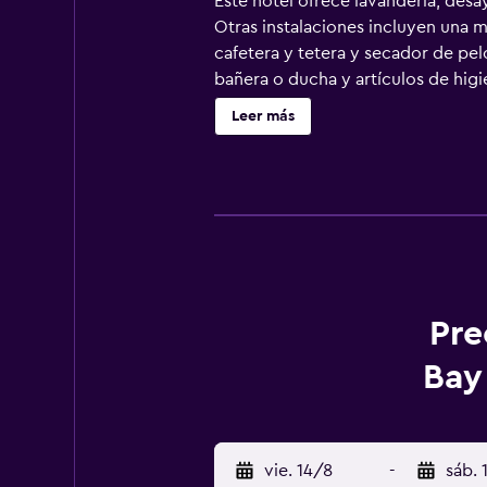
Este hotel ofrece lavandería, desa
Otras instalaciones incluyen una 
cafetera y tetera y secador de pel
bañera o ducha y artículos de hig
wifi gratis. Los servicios para las
Leer más
Pre
Bay
vie. 14/8
-
sáb. 