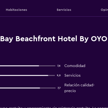
Habitaciones
Servicios
Opin
 Bay Beachfront Hotel By OYO 
Comodidad
7,6
Servicios
9,0
Relación calidad-
7,7
precio