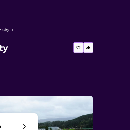
n City
ty
6