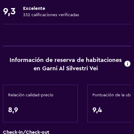
Zona de estar
Excelente
9,3
Vista al jardín
332 calificaciones verificadas
Piso de parquet o madera noble
Pantuflas
Sofá
Habitaciones insonorizadas
Información de reserva de habitaciones
Insonorización
en Garni Al Silvestri Vei
Vista a punto de interés
Casilleros
Teléfono
Relación calidad-precio
Puntuación de la ubi
Vista a la montaña
Piso de mosaico/mármol
8,9
9,4
Vista a la ciudad
Bodega de esquí
Check-in/Check-out