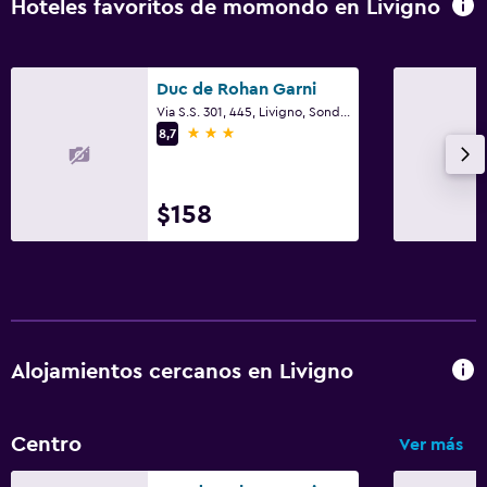
Hoteles favoritos de momondo en Livigno
Servicios básicos
Wifi gratis
Duc de Rohan Garni
Wifi disponible en todas las instalaciones
Via S.S. 301, 445, Livigno, Sondrio
3 estrellas
8,7
Internet
Toallas
Extinguidor
$158
Champú
Alarma de humo
Calefacción
Adaptador
Alojamientos cercanos en Livigno
Aire acondicionado
Papeleras
Centro
Ver más
Habitación