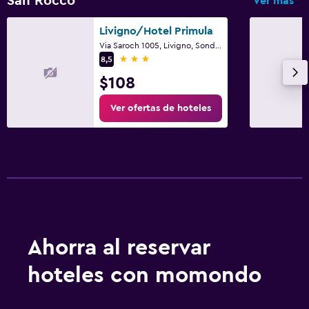
San Rocco
Ver más
TV de pantalla plana
Sala de estar/TV compartida
Livigno/Hotel Primula
Via Saroch 1005, Livigno, Sondrio
TV por cable o vía satélite
3 estrellas
8,5
TV
$108
Ver ofertas de hoteles
Estacionamiento y transporte
Servicio de traslado (gratis)
Estacionamiento gratuito
Estacionamiento privado
Aire libre
Terraza/patio
Ahorra al reservar
Terraza
hoteles con momondo
Jardín