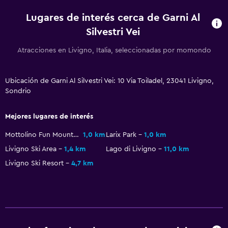
Ducha italiana
Lugares de interés cerca de Garni Al
Silvestri Vei
Actividades
Atracciones en Livigno, Italia, seleccionadas por momondo
Senderismo
Escuela de esquí
Ubicación de Garni Al Silvestri Vei: 10 Via Toiladel, 23041 Livigno,
Bicicletas
Sondrio
Pesca
Mejores lugares de interés
Juegos de mesa/rompecabezas
Golf
Mottolino Fun Mountain
1,0 km
Larix Park
1,0 km
Livigno Ski Area
1,4 km
Lago di Livigno
11,0 km
Ciclismo
Livigno Ski Resort
4,7 km
Esquí
Paseos a caballo
Bolera
A pie de pista