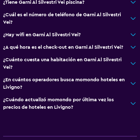
¿Tiene Garni Al Silvestri Vei piscina?
Plantas superiores accesibles por ascensor
¿Cuál es el número de teléfono de Garni Al Silvestri
Plantas superiores accesibles por escaleras
Vei?
¿Hay wifi en Garni Al Silvestri Vei?
Baño
Ducha
¿A qué hora es el check-out en Garni Al Silvestri Vei?
Baño adicional
¿Cuánto cuesta una habitación en Garni Al Silvestri
Baño pequeño adicional
Vei?
Tina de baño
¿En cuántos operadores busca momondo hoteles en
Bidé
Livigno?
Secador de pelo
¿Cuándo actualizó momondo por última vez los
Aseo
precios de hoteles en Livigno?
Papel higiénico
Albornoz
Baño privado