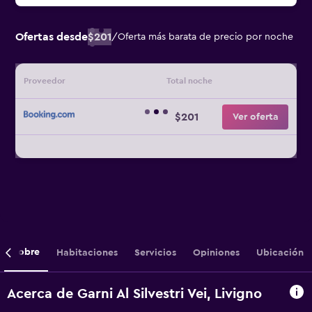
Ofertas desde
$201
/
Oferta más barata de precio por noche
Proveedor
Total noche
$201
Ver oferta
Sobre
Habitaciones
Servicios
Opiniones
Ubicación
Acerca de Garni Al Silvestri Vei, Livigno