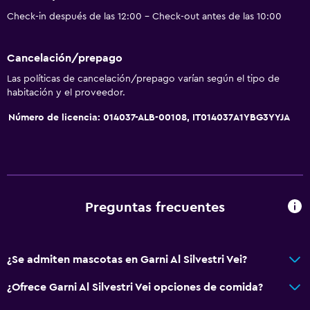
Espacio de almacenamiento
Check-in después de las 12:00 - Check-out antes de las 10:00
Accesibilidad y adecuación
Cancelación/prepago
Unidad ubicada en la planta baja
Las políticas de cancelación/prepago varían según el tipo de
Unidad accesible para personas en silla de ruedas
habitación y el proveedor.
Mascotas permitidas bajo consulta (pueden aplicar cargos
Número de licencia: 014037-ALB-00108, IT014037A1YBG3YYJA
extra)
Accesibilidad
Ducha adaptada para silla de ruedas
Ascensor
Preguntas frecuentes
Ascensor disponible
Almohada hipoalergénica
¿Se admiten mascotas en Garni Al Silvestri Vei?
Para no fumadores
Almohada sin plumas
¿Ofrece Garni Al Silvestri Vei opciones de comida?
Inodoro con barras de apoyo