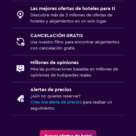
Servicios y facilidades
Las mejores ofertas de hoteles para ti
Caja fuerte
Descubre más de 3 millones de ofertas de
hoteles y alojamientos en un solo lugar.
Acceso con tarjeta
Check-in/check-out privado
CANCELACIÓN GRATIS
Usa nuestro filtro para encontrar alojamientos
con cancelación gratis.
Ideal para familias
Cuna/cama nido disponibles
Millones de opiniones
Mira las puntuaciones basadas en millones de
Equipo infantil para zona de juegos al aire libre
opiniones de huéspedes reales.
Protectores de enchufes
Alertas de precios
¿Aún no quieres reservar?
Zona de trabajo
Crea una alerta de precios
para realizar un
Caja fuerte para laptops
seguimiento.
Escritorio
Salud y seguridad
Buscar ofertas de hotel