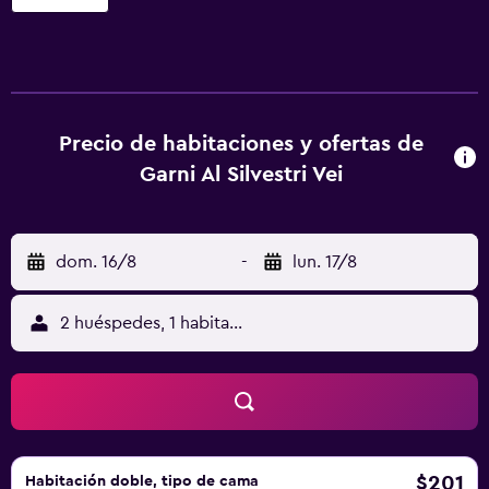
gratis y baño privado. La clientela puede comer algo en el
restaurante que hay en el alojamiento o relajarse en el bar.
En el hotel, las habitaciones cuentan con escritorio. Garni
Al Silvestri Vei ofrece algunas habitaciones con vistas a la
ciudad, y todas cuentan con balcón. Todas las
habitaciones del alojamiento están equipadas con TV de
Precio de habitaciones y ofertas de
pantalla plana y secador de pelo. El desayuno ofrece
Garni Al Silvestri Vei
opciones buffet, italianas o sin gluten. La clientela puede
practicar actividades en Livigno y alrededores, como
esquí y ciclismo. Convento benedictino de San Juan está a
dom. 16/8
-
lun. 17/8
43 km del alojamiento. El aeropuerto (Aeropuerto de
Bolzano) está a 136 km.
2 huéspedes, 1 habitación
$201
Habitación doble, tipo de cama