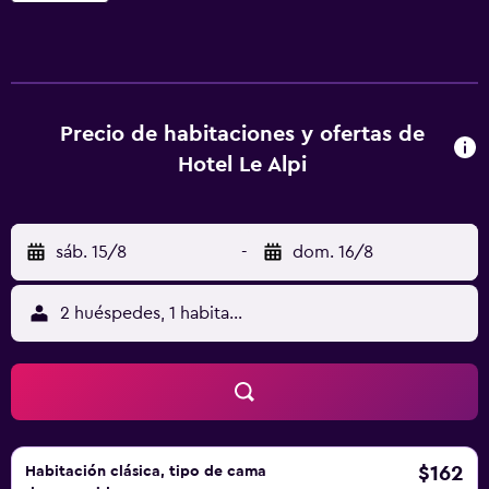
gratuitos y secador de pelo. Se sirve desayuno
continental a diario, con productos dulces y salados, y el
restaurante es de cocina local. Cuando hace buen tiempo
se puede comer en la terraza. Hay además guardaesquíes,
zona de salón compartida, servicio de alquiler de esquíes,
Precio de habitaciones y ofertas de
y sala de juegos infantil con ping pong y futbolín. El
Hotel Le Alpi
establecimiento se halla a 1 km del teleférico Carosello y a
20 minutos en coche del paso de Bernina, y hay cafeterías,
restaurantes y tiendas cerca. Se alquilan bicicletas en las
sáb. 15/8
-
dom. 16/8
instalaciones.
2 huéspedes, 1 habitación
$162
Habitación clásica, tipo de cama