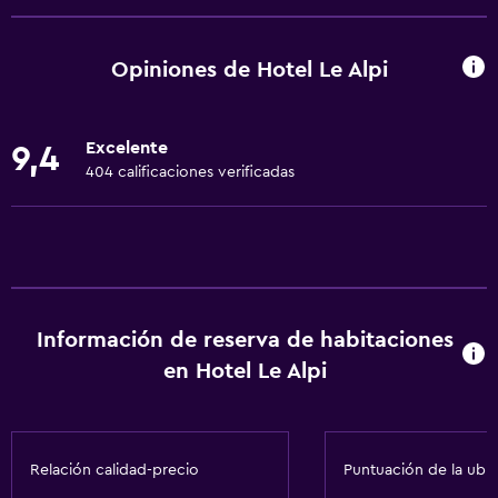
Ducha
Gorro de baño
Opiniones de Hotel Le Alpi
Tina de baño
Bidé
Excelente
9,4
Secador de pelo
404 calificaciones verificadas
Aseo
Papel higiénico
Albornoz
Baño privado
Información de reserva de habitaciones
General
en Hotel Le Alpi
Habitaciones familiares
Piso de parquet o madera noble
Relación calidad-precio
Puntuación de la ubi
Pantuflas