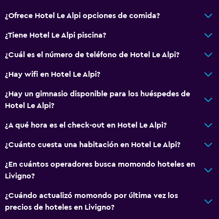
Servicios básicos
¿Ofrece Hotel Le Alpi opciones de comida?
Wifi gratis
¿Tiene Hotel Le Alpi piscina?
Internet
¿Cuál es el número de teléfono de Hotel Le Alpi?
Artículos de aseo gratis
¿Hay wifi en Hotel Le Alpi?
Calefacción
Gel de ducha
¿Hay un gimnasio disponible para los huéspedes de
Hotel Le Alpi?
Piscina y spa
¿A qué hora es el check-out en Hotel Le Alpi?
Spa
¿Cuánto cuesta una habitación en Hotel Le Alpi?
Bañera de hidromasaje
¿En cuántos operadores busca momondo hoteles en
Sauna
Livigno?
Toallas para piscina
¿Cuándo actualizó momondo por última vez los
precios de hoteles en Livigno?
Accesibilidad y adecuación