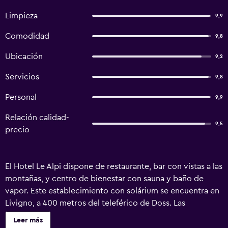
Limpieza
9,9
Comodidad
9,8
Ubicación
9,2
Servicios
9,8
Personal
9,9
Relación calidad-
9,5
precio
El Hotel Le Alpi dispone de restaurante, bar con vistas a las
montañas, y centro de bienestar con sauna y baño de
vapor. Este establecimiento con solárium se encuentra en
Livigno, a 400 metros del teleférico de Doss. Las
habitaciones tienen TV, suelo de moqueta y mobiliario de
Leer más
madera, y hay baño privado con ducha, artículos de aseo