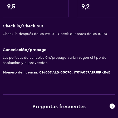
Sofá
9,5
9,2
Insonorización
Vista a la montaña
Check-in/Check-out
Bodega de esquí
Check-in después de las 12:00 - Check-out antes de las 10:00
Espacio de almacenamiento
Cancelación/prepago
Actividades
Las políticas de cancelación/prepago varían según el tipo de
Escuela de esquí
habitación y el proveedor.
Bicicletas
Número de licencia: 014037-ALB-00070, IT014037A1RJ8RKR4E
Sala de juegos
Ciclismo
Esquí
Ping pong
Preguntas frecuentes
A pie de pista