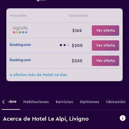
Proveedor
Total noche
$162
Ver oferta
$200
Ver oferta
$220
Ver oferta
4 ofertas más de Hotel Le Alpi
Sobre
Habitaciones
Servicios
Opiniones
Ubicación
Acerca de Hotel Le Alpi, Livigno