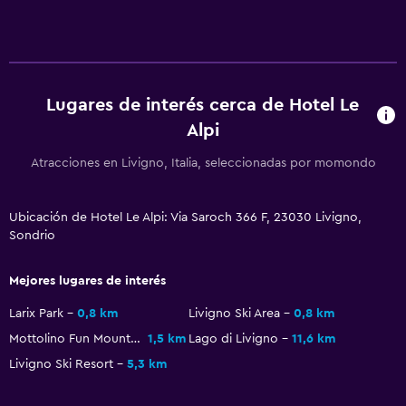
Unidad accesible para personas en silla de ruedas
Ascensor
Para no fumadores
Plantas superiores accesibles por ascensor
Lugares de interés cerca de Hotel Le
Alpi
Comedor
Atracciones en Livigno, Italia, seleccionadas por momondo
Tetera eléctrica
Minibar
Ubicación de Hotel Le Alpi: Via Saroch 366 F, 23030 Livigno,
Restaurante
Sondrio
Bar/lounge
Mejores lugares de interés
Estacionamiento y transporte
Larix Park
0,8 km
Livigno Ski Area
0,8 km
Mottolino Fun Mountain
1,5 km
Lago di Livigno
11,6 km
Estacionamiento
Livigno Ski Resort
5,3 km
Traslado al aeropuerto (con cargos)
Estacionamiento privado