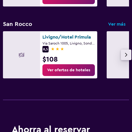
Ideal para familias
Cuidado de niños o guardería
San Rocco
Ver más
Gimnasio
Livigno/Hotel Primula
Gimnasio
Via Saroch 1005, Livigno, Sondrio
3 estrellas
8,5
$108
Ver ofertas de hoteles
Ahorra al reservar