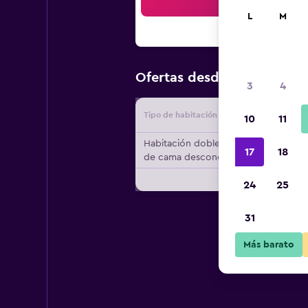
Bus
L
M
$182
Ofertas desde
/
Oferta m
3
4
Tipo de habitación
Proveedo
10
11
Habitación doble, tipo
17
18
de cama desconocido
24
25
31
Más barato