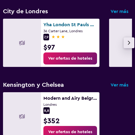
City de Londres
Ver más
Yha London St Pauls Hostel
36 Carter Lane, Londres
3 estrellas
7,9
$97
Ver ofertas de hoteles
Kensington y Chelsea
Ver más
Modern and Airy Belgravia Living
Londres
8,8
$352
Ver ofertas de hoteles