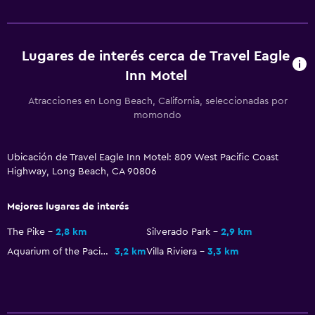
Lavandería
Plancha y tabla de planchar
Tendedero
Lugares de interés cerca de Travel Eagle
Inn Motel
Comedor
Atracciones en Long Beach, California, seleccionadas por
Microondas
momondo
Nevera
Ubicación de Travel Eagle Inn Motel: 809 West Pacific Coast
Servicios y facilidades
Highway, Long Beach, CA 90806
Acceso con tarjeta
Mejores lugares de interés
Recepción 24 horas
The Pike
2,8 km
Silverado Park
2,9 km
Aquarium of the Pacific
3,2 km
Villa Riviera
3,3 km
Estacionamiento y transporte
Estacionamiento en la calle