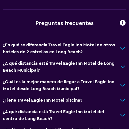
Fregadero bajo
Inodoro con barras de apoyo
Áreas designadas para fumadores
Preguntas frecuentes
Baño
¿En qué se diferencia Travel Eagle Inn Motel de otros
Inodoro adaptado
hoteles de 2 estrellas en Long Beach?
Ducha
¿A qué distancia está Travel Eagle Inn Motel de Long
Tina de baño
Beach Municipal?
Secador de pelo
¿Cuál es la mejor manera de llegar a Travel Eagle Inn
Aseo
Motel desde Long Beach Municipal?
Papel higiénico
¿Tiene Travel Eagle Inn Motel piscina?
Baño privado
¿A qué distancia está Travel Eagle Inn Motel del
General
centro de Long Beach?
Zona de estar