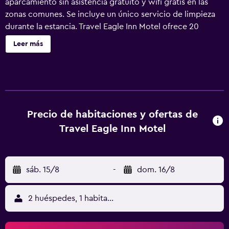
aparcamiento sin asistencia gratuito y wifi gratis en las
zonas comunes. Se incluye un único servicio de limpieza
durante la estancia. Travel Eagle Inn Motel ofrece 20
alojamientos con aire acondicionado, con acceso por
Leer más
pasillos exteriores y secador de pelo y tabla de planchar
con plancha. Las camas están vestidas con edredón de
plumas y ropa de cama de alta calidad. Se ofrece una
televisión de pantalla plana con canales por satélite. Los
huéspedes pueden utilizar los siguientes servicios
disponibles en las habitaciones: frigorífico y microondas.
Precio de habitaciones y ofertas de
Los baños están equipados con ducha y bañera
Travel Eagle Inn Motel
combinadas y artículos de higiene personal gratuitos. Este
motel en Long Beach ofrece acceso a Internet wifi gratis.
Los servicios para las personas de negocios incluyen
sáb. 15/8
-
dom. 16/8
escritorio y teléfono. Se ofrece servicio de limpieza una
vez por estancia y es posible solicitar secador de pelo. Se
ofrece servicio de limpieza de forma limitada.
2 huéspedes, 1 habitación