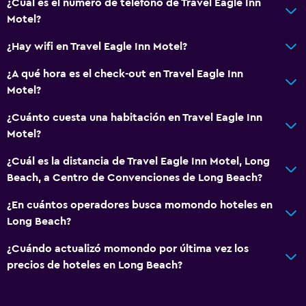
¿Cuál es el número de teléfono de Travel Eagle Inn
Piso de parquet o madera noble
Motel?
Teléfono
¿Hay wifi en Travel Eagle Inn Motel?
Piso de mosaico/mármol
¿A qué hora es el check-out en Travel Eagle Inn
Motel?
Salud y seguridad
¿Cuánto cuesta una habitación en Travel Eagle Inn
Botiquín de primeros auxilios
Motel?
Cámaras CCTV en zonas comunes
¿Cuál es la distancia de Travel Eagle Inn Motel, Long
Cámaras CCTV en el exterior
Beach, a Centro de Convenciones de Long Beach?
Seguridad las 24 horas
¿En cuántos operadores busca momondo hoteles en
Long Beach?
Sistema de entretenimiento
TV de pantalla plana
¿Cuándo actualizó momondo por última vez los
precios de hoteles en Long Beach?
TV por cable o vía satélite