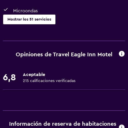
Microondas
Mostrar los 51 servicios
Servicios básicos
Wifi gratis
Wifi disponible en todas las instalaciones
Opiniones de Travel Eagle Inn Motel
Internet
Toallas
Aceptable
6,8
Ventilador
215 calificaciones verificadas
Extinguidor
Artículos de aseo gratis
Champú
Alarma de humo
Información de reserva de habitaciones
Calefacción