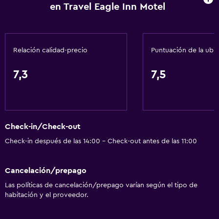
en Travel Eagle Inn Motel
Gel de ducha
Aire acondicionado
Papeleras
Relación calidad-precio
Puntuación de la ubi
Acondicionador
7,3
7,5
Accesibilidad y adecuación
Unidad ubicada en la planta baja
Habitaciones para no fumadores disponibles
Check-in/Check-out
Unidad accesible para personas en silla de ruedas
Check-in después de las 14:00 - Check-out antes de las 11:00
Accesibilidad
Ducha adaptada para silla de ruedas
Cancelación/prepago
Silla para ducha
Las políticas de cancelación/prepago varían según el tipo de
Estacionamiento accesible
habitación y el proveedor.
Tina de baño adaptada