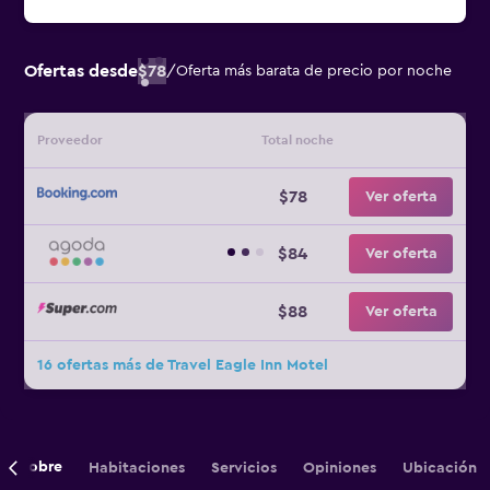
Ofertas desde
$78
/
Oferta más barata de precio por noche
Proveedor
Total noche
$78
Ver oferta
$84
Ver oferta
$88
Ver oferta
16 ofertas más de Travel Eagle Inn Motel
Sobre
Habitaciones
Servicios
Opiniones
Ubicación