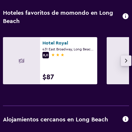
Habitación
Perchero
Hoteles favoritos de momondo en Long
Beach
Zona de trabajo
Escritorio
Hotel Royal
431 East Broadway, Long Beach, CA
3 estrellas
8,0
$87
Alojamientos cercanos en Long Beach