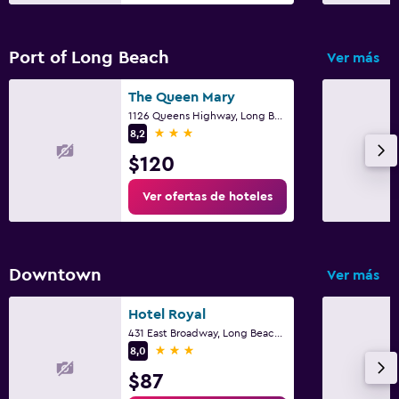
Port of Long Beach
Ver más
The Queen Mary
1126 Queens Highway, Long Beach, CA
3 estrellas
8,2
$120
Ver ofertas de hoteles
Downtown
Ver más
Hotel Royal
431 East Broadway, Long Beach, CA
3 estrellas
8,0
$87