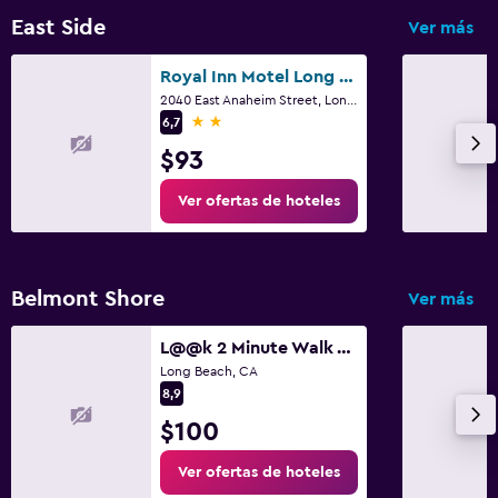
East Side
Ver más
Royal Inn Motel Long Beach
2040 East Anaheim Street, Long Beach, CA
2 estrellas
6,7
$93
Ver ofertas de hoteles
Belmont Shore
Ver más
L@@k 2 Minute Walk To The Beach And The Party Street Called 2nd Street!
Long Beach, CA
8,9
$100
Ver ofertas de hoteles