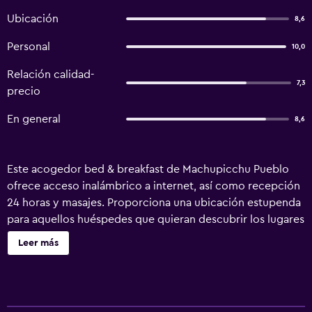
Ubicación
8,6
Personal
10,0
Relación calidad-
7,3
precio
En general
8,6
Este acogedor bed & breakfast de Machupicchu Pueblo
ofrece acceso inalámbrico a internet, así como recepción
24 horas y masajes. Proporciona una ubicación estupenda
para aquellos huéspedes que quieran descubrir los lugares
de interés turístico más populares de la zona. Samuel's
Leer más
House ofrece un alojamiento cómodo, conserje, un
servicio de guardaequipajes y un mostrador turístico.
Asimismo, el personal multilingüe está disponible para
ofrecerte información sobre la zona. El bed & breakfast