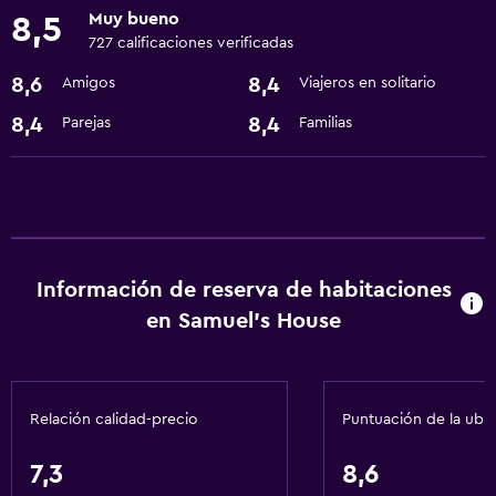
Muy bueno
8,5
727 calificaciones verificadas
General
8,6
8,4
Amigos
Viajeros en solitario
Espacio de almacenamiento
8,4
8,4
Parejas
Familias
Servicios y facilidades
Recepción 24 horas
Servicios básicos
Wifi gratis
Información de reserva de habitaciones
en Samuel's House
Relación calidad-precio
Puntuación de la ubi
7,3
8,6