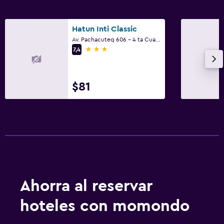
Hatun Inti Classic
Av. Pachacuteq 606 - 4 ta Cuadra, Machu Picchu
3 estrellas
7,4
$81
Ahorra al reservar
hoteles con momondo