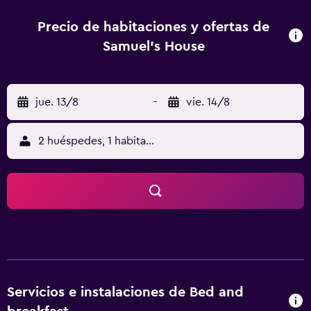
cuenta con habitaciones con un secador de pelo. Samuel's
House es una base ideal para descubrir el Santuario
Precio de habitaciones y ofertas de
histórico de Machu Picchu e Intipunku, además de todo lo
Samuel's House
que la zona ofrece. A los que viajen a Machupicchu Pueblo
para descubrir las atracciones turísticas de la zona, les
agradará saber que se alojarán a escasa distancia de
jue. 13/8
-
vie. 14/8
Machu Picchu.
2 huéspedes, 1 habitación
Servicios e instalaciones de Bed and