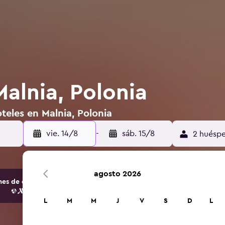
alnia, Polonia
teles en Malnia, Polonia
vie. 14/8
-
sáb. 15/8
2 huéspe
agosto 2026
s de opciones de hoteles y alojamientos.
L
M
M
J
V
S
D
L