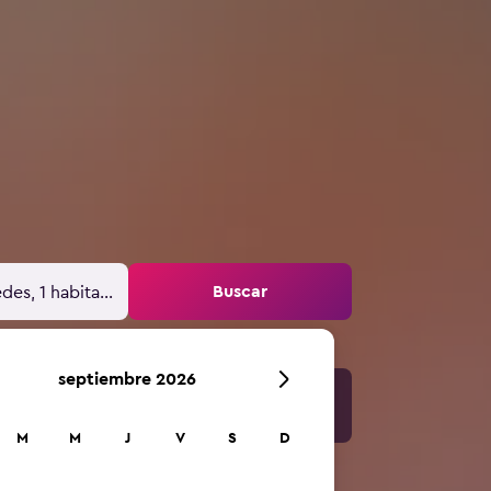
Buscar
des, 1 habitación
septiembre 2026
M
M
J
V
S
D