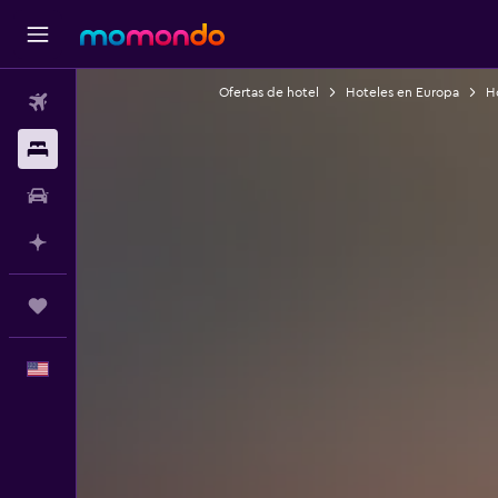
Ofertas de hotel
Hoteles en Europa
Ho
Vuelos
Alojamientos
Autos
Planifica con IA
Trips
Español