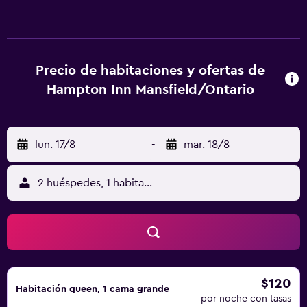
esparcimiento en este hotel incluyen una piscina cubierta
y gimnasio abierto las 24 horas. Se pueden practicar las
actividades de ocio y esparcimiento que se indican más
abajo en las instalaciones o cerca del alojamiento (es
posible que se aplique un recargo).
Precio de habitaciones y ofertas de
Hampton Inn Mansfield/Ontario
lun. 17/8
-
mar. 18/8
2 huéspedes, 1 habitación
$120
Habitación queen, 1 cama grande
por noche con tasas