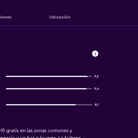
iones
Ubicación
9,5
9,4
8,1
ifi gratis en las zonas comunes y