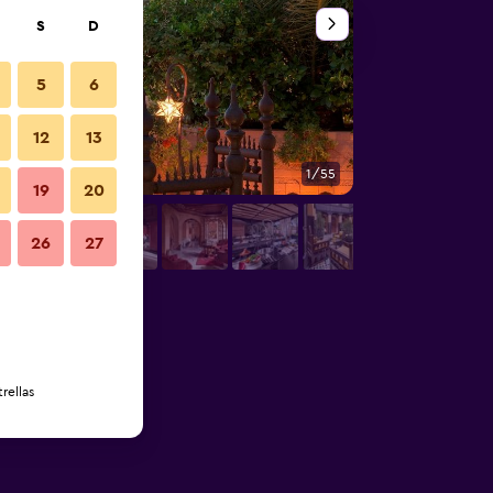
S
D
5
6
12
13
1/55
Baño
19
20
26
27
rellas