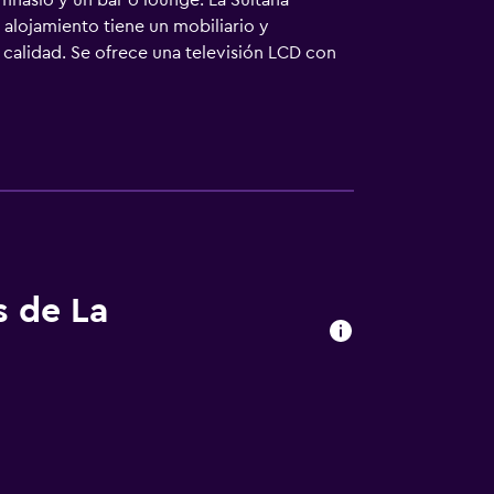
imnasio y un bar o lounge. La Sultana
alojamiento tiene un mobiliario y
calidad. Se ofrece una televisión LCD con
e ducha tipo lluvia, albornoces, zapatillas
cable y wifi gratis. Entre las comodidades
s gratuitos y teléfono. Las habitaciones
no y servicio de limpieza todos los días. Es
 libre. Otros servicios de ocio y
miento que se indican más abajo en las
s de La