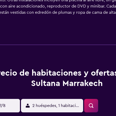
o. Otras instalaciones incluyen una piscina al aire libre, un g
con aire acondicionado, reproductor de DVD y minibar. Cada 
están vestidas con edredón de plumas y ropa de cama de alta 
tán equipados con bañera y ducha independientes con cabezal d
atuitos. Este hotel en Marrakech ofrece acceso a Internet por 
rsonas en viaje de negocios se incluyen escritorio, periódico
ella de agua gratuita. Se ofrece servicio de descubierta noctur
tación. En el alojamiento hay piscina cubierta y piscina al aire
mnasio. Se pueden practicar las actividades de ocio y esparci
nto (es posible que se aplique un recargo).
recio de habitaciones y oferta
Sultana Marrakech
17/8
2 huéspedes, 1 habitación