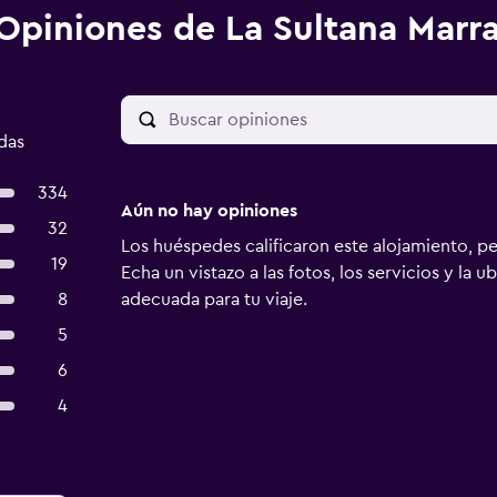
Opiniones de La Sultana Marr
das
334
Aún no hay opiniones
32
Los huéspedes calificaron este alojamiento, p
19
Echa un vistazo a las fotos, los servicios y la u
8
adecuada para tu viaje.
5
6
4