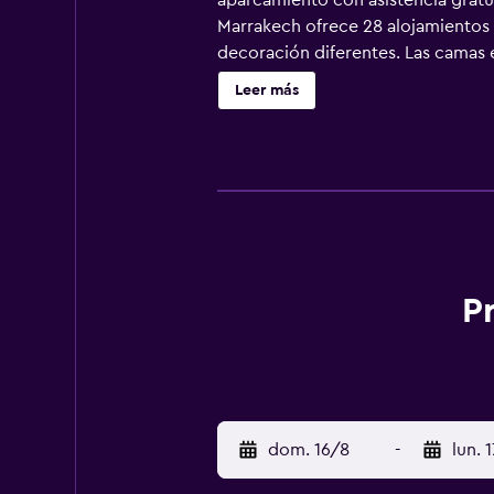
aparcamiento con asistencia gratuit
Marrakech ofrece 28 alojamientos 
decoración diferentes. Las camas 
canales por satélite. Los baños es
Leer más
y artículos de higiene personal gr
especialmente pensadas para las pe
también incluyen caja fuerte y bot
posible solicitar masajes en la habi
esparcimiento incluyen sauna y gi
instalaciones o cerca del alojamie
P
dom. 16/8
-
lun. 