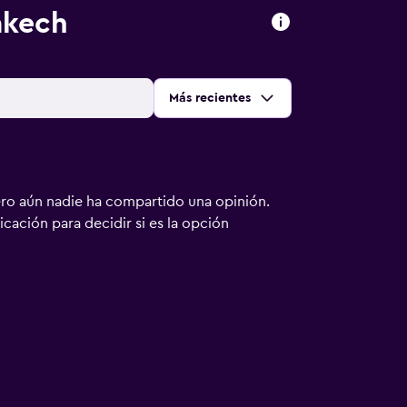
akech
Ordenar por
:
Más recientes
ero aún nadie ha compartido una opinión.
bicación para decidir si es la opción