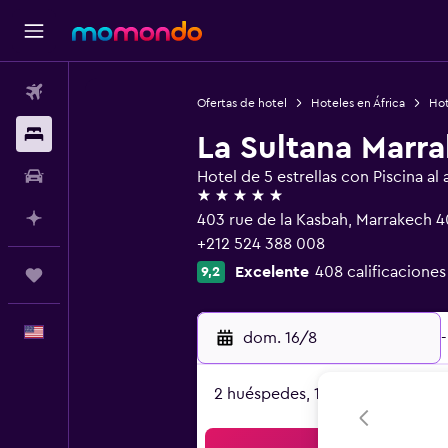
Vuelos
Ofertas de hotel
Hoteles en África
Hot
Alojamientos
La Sultana Marr
Autos
Hotel de 5 estrellas con Piscina al a
5 estrellas
Planifica con IA
403 rue de la Kasbah, Marrakech 
+212 524 388 008
Excelente
408 calificaciones
9,2
Trips
Español
dom. 16/8
-
2 huéspedes, 1 habitación