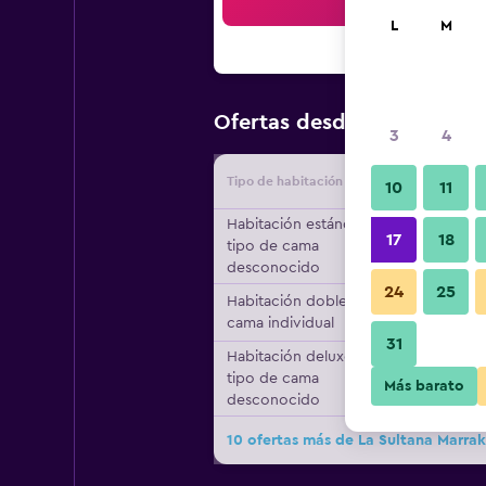
Bus
L
M
$894
Ofertas desde
/
Oferta m
3
4
Tipo de habitación
Proveedo
10
11
Habitación estándar,
17
18
tipo de cama
desconocido
24
25
Habitación doble, 1
cama individual
31
Habitación deluxe,
tipo de cama
Más barato
desconocido
10 ofertas más de La Sultana Marra