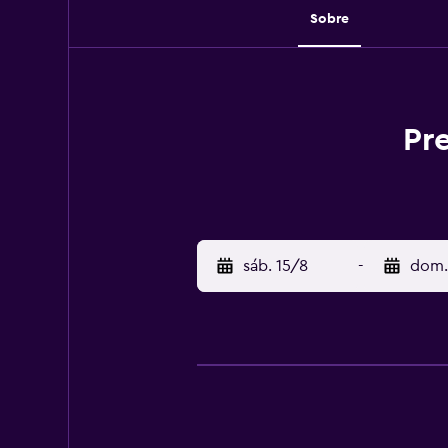
Sobre
Pr
sáb. 15/8
-
dom.