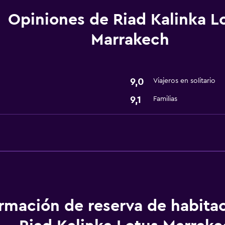
Opiniones de Riad Kalinka L
Marrakech
Estacionamiento y tran
Traslado aeropuerto
9,0
Viajeros en solitario
9,1
Familias
Comedor
Minibar
General
Espacio de almacenamie
Ideal para familias
ormación de reserva de habita
Cuidado de niños o guar