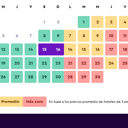
car
M
J
V
S
D
L
M
M
J
V
1
2
1
2
3
4
5
6
7
8
9
7
8
9
10
11
12
13
14
15
16
14
15
16
17
18
Ver precios
arrakech
19
20
21
22
23
21
22
23
24
25
26
27
28
29
30
28
29
30
Ver precios
arrakech
Ver precios
arrakech
Promedio
Más caro
En base a los precios promedio de hoteles de 3 est