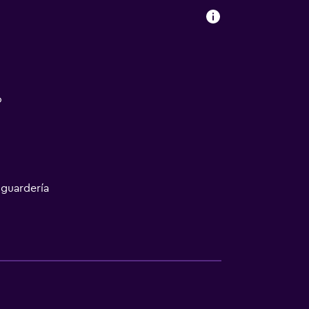
o
 guardería