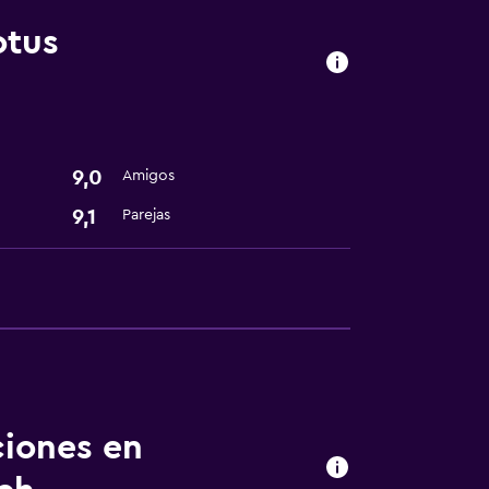
otus
sporte
9,0
Amigos
9,1
Parejas
nto
ciones en
dería