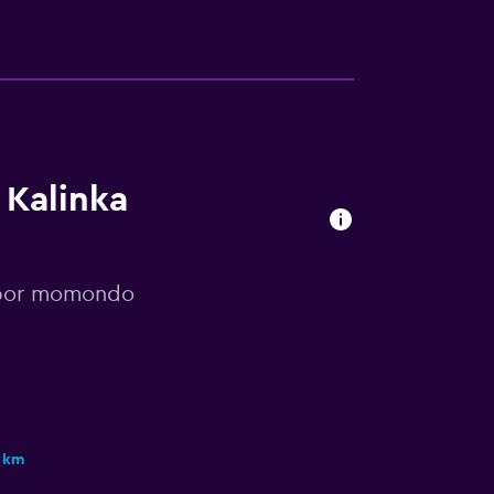
 Kalinka
s por momondo
3 km