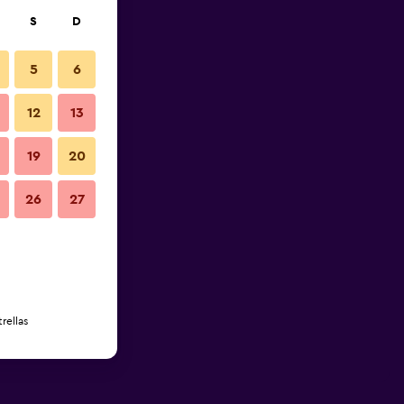
S
D
5
6
12
13
19
20
26
27
rellas