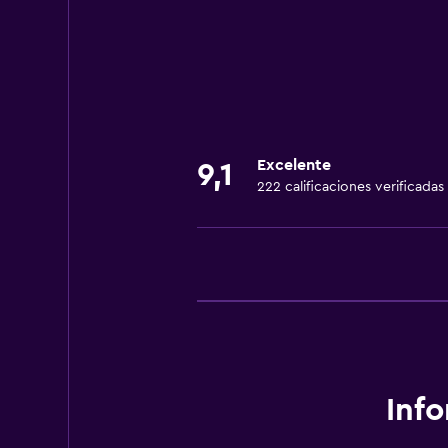
Recepción 24 horas
Lavandería
Lavandería
Servicios de lavandería/tintorería
Excelente
9,1
222 calificaciones verificadas
Baño
Secador de pelo
Actividades
Bicicletas
Salud y seguridad
Inf
Caja fuerte