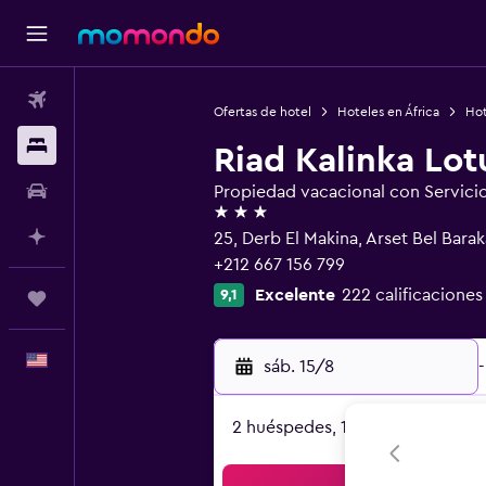
Vuelos
Ofertas de hotel
Hoteles en África
Hot
Alojamientos
Riad Kalinka Lo
Autos
Propiedad vacacional con Servici
3 estrellas
Planifica con IA
25, Derb El Makina, Arset Bel Bar
+212 667 156 799
Excelente
222 calificaciones
9,1
Trips
Español
sáb. 15/8
-
2 huéspedes, 1 habitación