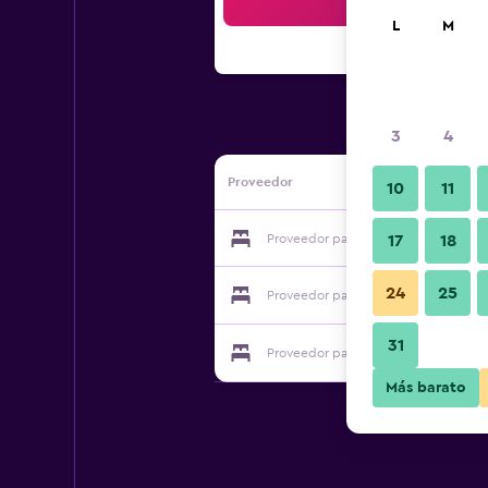
Bus
L
M
3
4
Proveedor
10
11
Proveedor para Riad Kalinka Lotus M
17
18
24
25
Proveedor para Riad Kalinka Lotus M
31
Proveedor para Riad Kalinka Lotus M
Más barato