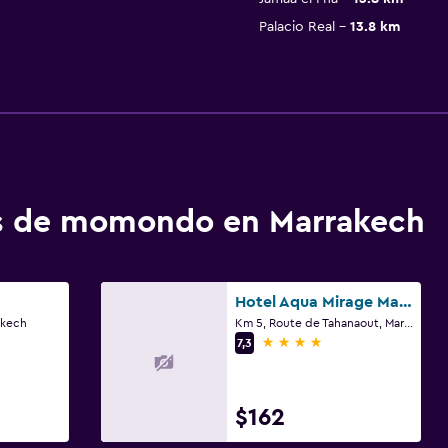
Palacio Real
13.8 km
os de momondo en Marrakech
Hotel Aqua Mirage Marrakech
akech
Km 5, Route de Tahanaout, Marrakech
4 estrellas
7,3
$162