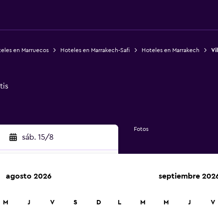
eles en Marruecos
Hoteles en Marrakech-Safi
Hoteles en Marrakech
Vi
tis
Fotos
sáb. 15/8
agosto 2026
septiembre 202
car
M
J
V
S
D
L
M
M
J
V