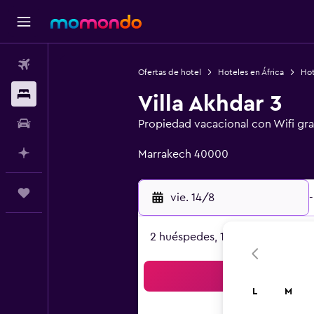
Vuelos
Ofertas de hotel
Hoteles en África
Hot
Alojamientos
Villa Akhdar 3
Autos
Propiedad vacacional con Wifi gra
Categoría 0
Planifica con IA
Marrakech 40000
Trips
vie. 14/8
-
2 huéspedes, 1 habitación
Bus
L
M