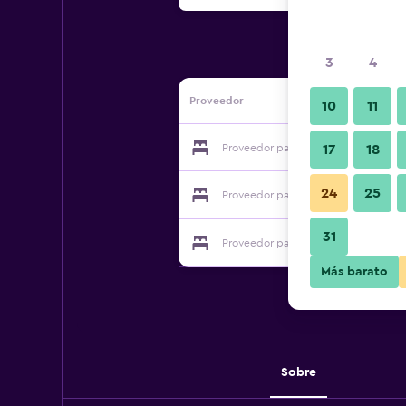
3
4
Proveedor
10
11
Proveedor para Villa Akhdar 3
17
18
24
25
Proveedor para Villa Akhdar 3
31
Proveedor para Villa Akhdar 3
Más barato
Sobre