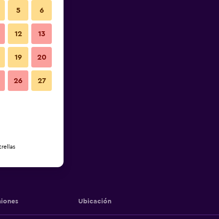
5
6
12
13
19
20
26
27
rellas
iones
Ubicación