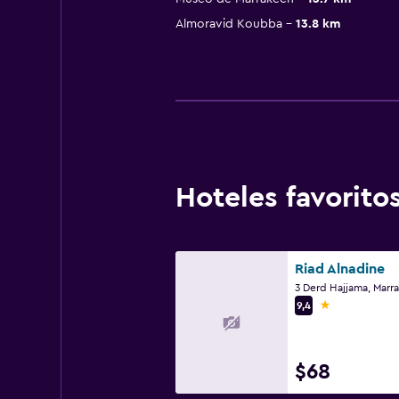
Almoravid Koubba
13.8 km
Hoteles favorit
Riad Alnadine
3 Derd Hajjama, Marr
1 estrella
9,4
$68