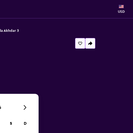
USD
lla Akhdar 3
6
S
D