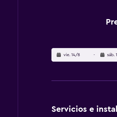
Pr
vie. 14/8
-
sáb. 
Servicios e inst