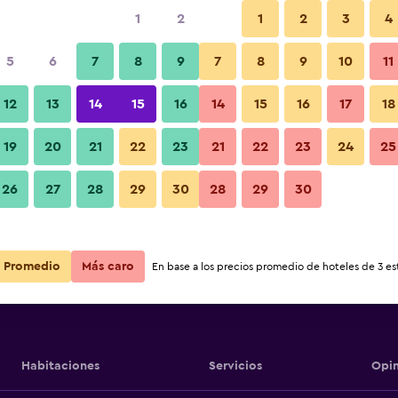
1
2
1
2
3
4
5
6
7
8
9
7
8
9
10
11
12
13
14
15
16
14
15
16
17
18
Ver precios
19
20
21
22
23
21
22
23
24
25
26
27
28
29
30
28
29
30
Ver precios
Ver precios
Promedio
Más caro
En base a los precios promedio de hoteles de 3 est
Habitaciones
Servicios
Opin