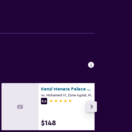
Kenzi Menara Palace & Resort
Av. Mohamed VI, Zone Agdal, Marrakech
5 estrellas
8,4
$148