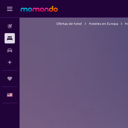
Ofertas de hotel
Hoteles en Europa
H
Vuelos
Alojamientos
Autos
Planifica con IA
Trips
Español