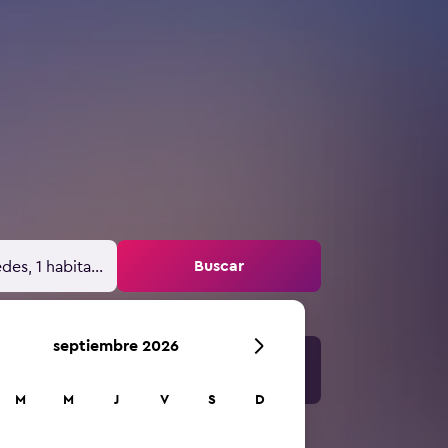
Buscar
des, 1 habitación
septiembre 2026
M
M
J
V
S
D