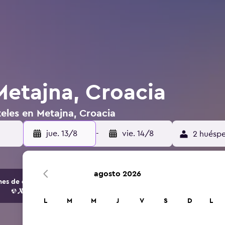
Metajna, Croacia
eles en Metajna, Croacia
jue. 13/8
-
vie. 14/8
2 huéspe
agosto 2026
s de opciones de hoteles y alojamientos.
L
M
M
J
V
S
D
L