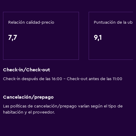
Aire acondicionado
Papeleras
Relación calidad-precio
Puntuación de la ubi
Acondicionador
7,7
9,1
Servicios y facilidades
Cajero automático/banco
Servicio de despertador
Check-in/Check-out
Servicio de conserjería
Check-in después de las 16:00 - Check-out antes de las 11:00
Instalaciones para reuniones
Servicio de habitaciones
Cancelación/prepago
Acceso con llave
Las políticas de cancelación/prepago varían según el tipo de
Acceso con tarjeta
habitación y el proveedor.
Check-out exprés
Botella de agua