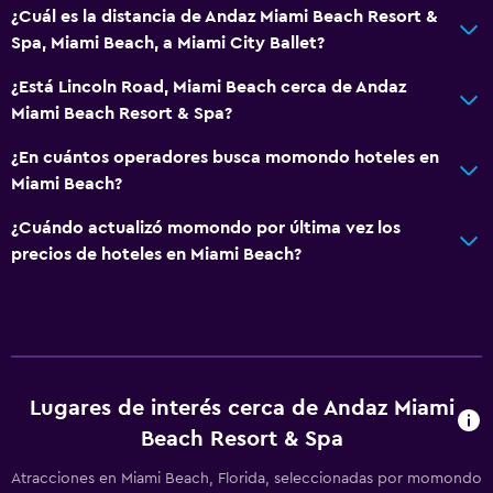
¿Cuál es la distancia de Andaz Miami Beach Resort &
Alfombrado
Spa, Miami Beach, a Miami City Ballet?
Vista a la ciudad
¿Está Lincoln Road, Miami Beach cerca de Andaz
Cortina
Miami Beach Resort & Spa?
Espacio de almacenamiento
¿En cuántos operadores busca momondo hoteles en
Miami Beach?
Baño
Ducha
¿Cuándo actualizó momondo por última vez los
precios de hoteles en Miami Beach?
Tina de baño
Secador de pelo
Aseo
Papel higiénico
Albornoz
Lugares de interés cerca de Andaz Miami
Baño privado
Beach Resort & Spa
Atracciones en Miami Beach, Florida, seleccionadas por momondo