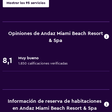
Mostrar los 95 servicios
Servicios básicos
Wifi gratis
Wifi disponible en todas las instalaciones
Opiniones de Andaz Miami Beach Resort
Internet
& Spa
Ropa de cama
Toallas
Muy bueno
8,1
Extinguidor
1.850 calificaciones verificadas
Artículos de aseo gratis
Champú
Alarma de humo
Calefacción
Información de reserva de habitaciones
Adaptador
en Andaz Miami Beach Resort & Spa
Gel de ducha