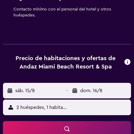
indican más abajo en las instalaciones o cerca del
alojamiento (es posible que se aplique un recargo).
Contacto mínimo con el personal del hotel y otros
huéspedes.
Precio de habitaciones y ofertas de
Andaz Miami Beach Resort & Spa
sáb. 15/8
-
dom. 16/8
2 huéspedes, 1 habitación