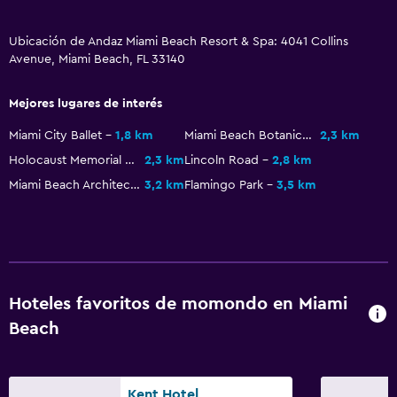
Sistema de entretenimiento
Radio
Ubicación de Andaz Miami Beach Resort & Spa: 4041 Collins
TV de pantalla plana
Avenue, Miami Beach, FL 33140
TV por cable o vía satélite
Mejores lugares de interés
Canales de pago
Miami City Ballet
1,8 km
Miami Beach Botanical Garden
2,3 km
Servicio de streaming
Holocaust Memorial of the Greater Miami Jewish Federation
2,3 km
Lincoln Road
2,8 km
TV
Miami Beach Architectural District
3,2 km
Flamingo Park
3,5 km
Actividades
Bicicletas
Ciclismo
Hoteles favoritos de momondo en Miami
Buceo
Beach
Entretenimiento nocturno
Windsurf
Natación
Kent Hotel