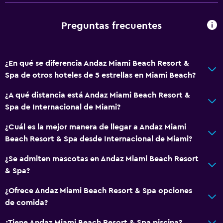
Recepción 24 horas
Preguntas frecuentes
Accesibilidad y adecuación
Mascotas permitidas bajo consulta (pueden aplicar cargos
¿En qué se diferencia Andaz Miami Beach Resort &
extra)
Spa de otros hoteles de 5 estrellas en Miami Beach?
Accesibilidad
¿A qué distancia está Andaz Miami Beach Resort &
Ducha adaptada para silla de ruedas
Spa de Internacional de Miami?
Ascensor
¿Cuál es la mejor manera de llegar a Andaz Miami
Ascensor disponible
Beach Resort & Spa desde Internacional de Miami?
Hipoalergénico
¿Se admiten mascotas en Andaz Miami Beach Resort
Estacionamiento accesible
& Spa?
Para no fumadores
¿Ofrece Andaz Miami Beach Resort & Spa opciones
Plantas superiores accesibles por ascensor
de comida?
Comedor
¿Tiene Andaz Miami Beach Resort & Spa piscina?