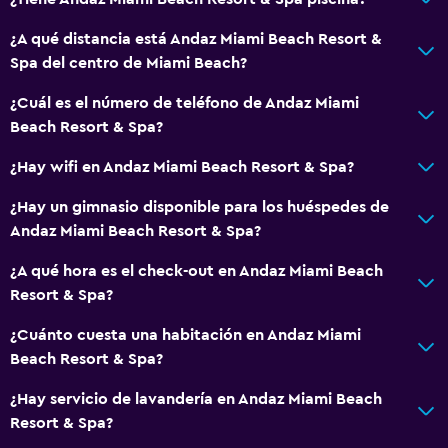
Minibar
¿A qué distancia está Andaz Miami Beach Resort &
Menús para dietas especiales (bajo petición)
Spa del centro de Miami Beach?
Restaurante
¿Cuál es el número de teléfono de Andaz Miami
Bar/lounge
Beach Resort & Spa?
Desayuno en la habitación
¿Hay wifi en Andaz Miami Beach Resort & Spa?
Tetera/cafetera
¿Hay un gimnasio disponible para los huéspedes de
La comida se puede entregar en el alojamiento
Andaz Miami Beach Resort & Spa?
Cafetera
¿A qué hora es el check-out en Andaz Miami Beach
Resort & Spa?
General
¿Cuánto cuesta una habitación en Andaz Miami
Ventana
Beach Resort & Spa?
Vista al mar
¿Hay servicio de lavandería en Andaz Miami Beach
Zona de estar
Resort & Spa?
Teléfono