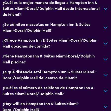
Habitaciones familiares
¿Cuál es la mejor manera de llegar a Hampton Inn &
Suites Miami-Doral/Dolphin Mall desde Internacional
Posibilidad de habitaciones conectadas
de Miami?
Teléfono
¿Se admiten mascotas en Hampton Inn & Suites
Espacio de almacenamiento
Miami-Doral/Dolphin Mall?
Sistema de entretenimiento
¿Ofrece Hampton Inn & Suites Miami-Doral/Dolphin
Mall opciones de comida?
TV de pantalla plana
Sala de estar/TV compartida
¿Tiene Hampton Inn & Suites Miami-Doral/Dolphin
Mall piscina?
TV
¿A qué distancia está Hampton Inn & Suites Miami-
Lavandería
Doral/Dolphin Mall del centro de Miami?
Lavandería
¿Cuál es el número de teléfono de Hampton Inn &
Servicios de lavandería/tintorería
Suites Miami-Doral/Dolphin Mall?
Plancha y tabla de planchar
¿Hay wifi en Hampton Inn & Suites Miami-
Doral/Dolphin Mall?