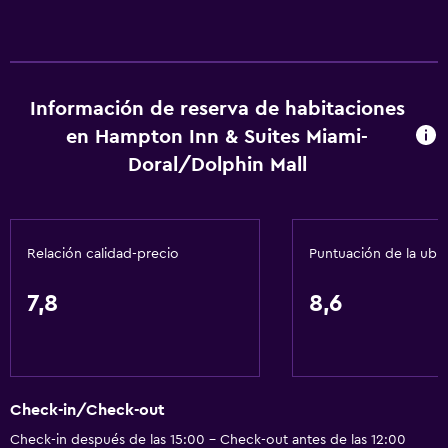
Recepción 24 horas
Servicios básicos
Wifi gratis
Información de reserva de habitaciones
en Hampton Inn & Suites Miami-
Wifi disponible en todas las instalaciones
Doral/Dolphin Mall
Internet
Extinguidor
Artículos de aseo gratis
Relación calidad-precio
Puntuación de la ubi
Alarma de humo
Calefacción
7,8
8,6
Aire acondicionado
Accesibilidad y adecuación
Check-in/Check-out
Mascotas permitidas bajo consulta (pueden aplicar cargos
Check-in después de las 15:00 - Check-out antes de las 12:00
extra)