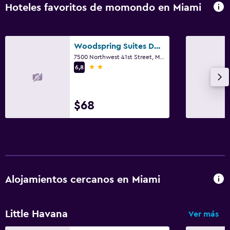
Hoteles favoritos de momondo en Miami
Gimnasio
Gimnasio
Woodspring Suites Doral Miami Airport
7500 Northwest 41st Street, Miami, FL
2 estrellas
6,8
Piscina
Piscina al aire libre
$68
Alojamientos cercanos en Miami
Little Havana
Ver más