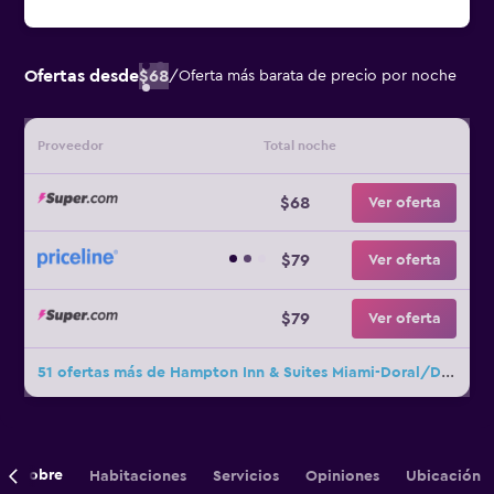
Ofertas desde
$68
/
Oferta más barata de precio por noche
Proveedor
Total noche
$68
Ver oferta
$79
Ver oferta
$79
Ver oferta
51 ofertas más de Hampton Inn & Suites Miami-Doral/Dolphin Mall
Sobre
Habitaciones
Servicios
Opiniones
Ubicación