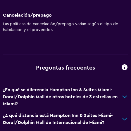
Accesibilidad
Cancelación/prepago
Ascensor
Las políticas de cancelación/prepago varían según el tipo de
Estacionamiento accesible
habitación y el proveedor.
Para no fumadores
Áreas designadas para fumadores
Cocina
Preguntas frecuentes
Microondas
Tetera/cafetera
Nevera
¿En qué se diferencia Hampton Inn & Suites Miami-
Doral/Dolphin Mall de otros hoteles de 3 estrellas en
Cafetera
Miami?
Cocina
¿A qué distancia está Hampton Inn & Suites Miami-
Doral/Dolphin Mall de Internacional de Miami?
General