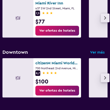
Miami River Inn
437 SW 2nd Street, Miami, FL
3 estrellas
7,3
$77
Ver ofertas de hoteles
Downtown
Ver más
citizenM Miami Worldcenter
700 Northeast 2nd Avenue, Miami, FL
4 estrellas
8,7
$100
Ver ofertas de hoteles