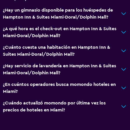
Comedor
¿Hay un gimnasio disponible para los huéspedes de
Bar de tapas
Hampton Inn & Suites Miami-Doral/Dolphin Mall?
Restaurante
¿A qué hora es el check-out en Hampton Inn & Suites
Bar/lounge
Miami-Doral/Dolphin Mall?
¿Cuánto cuesta una habitación en Hampton Inn &
Salud y seguridad
Suites Miami-Doral/Dolphin Mall?
Botiquín de primeros auxilios
¿Hay servicio de lavandería en Hampton Inn & Suites
Cámaras CCTV en zonas comunes
Miami-Doral/Dolphin Mall?
Caja fuerte
¿En cuántos operadores busca momondo hoteles en
Miami?
Estacionamiento y transporte
Traslado aeropuerto
¿Cuándo actualizó momondo por última vez los
precios de hoteles en Miami?
Estacionamiento gratuito
Baño