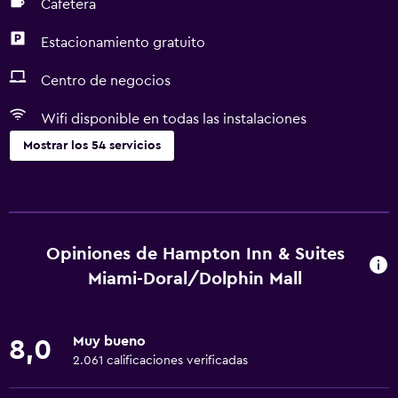
Cafetera
Estacionamiento gratuito
Centro de negocios
Wifi disponible en todas las instalaciones
Mostrar los 54 servicios
Servicios y facilidades
Cajero automático/banco
Centro de negocios
Opiniones de Hampton Inn & Suites
Caja fuerte
Miami-Doral/Dolphin Mall
Instalaciones para reuniones
Minimercado en las instalaciones
Muy bueno
8,0
Check-out exprés
2.061 calificaciones verificadas
Check-in/check-out privado