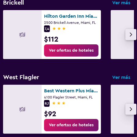
Brickell
Ver más
Hilton Garden Inn Miami - Brickell / near Key Biscayne, FL
2500 Brickell Avenue, Miami, FL
3 estrellas
7,4
$112
Ver ofertas de hoteles
West Flagler
Ver más
Best Western Plus Miami Intl Airport Hotel & Suites Coral Gables
4100 Flagler Street, Miami, FL
3 estrellas
8,1
$92
Ver ofertas de hoteles