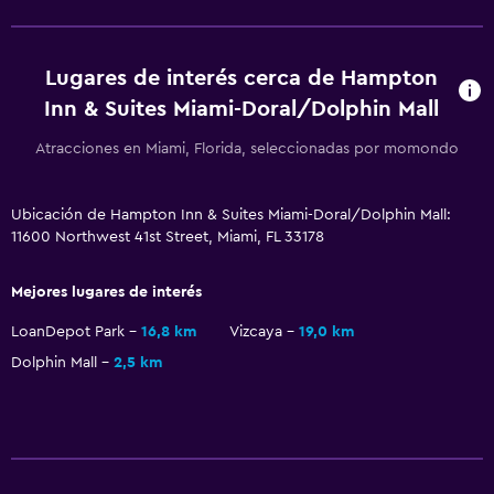
Ducha
Secador de pelo
Lugares de interés cerca de Hampton
Inn & Suites Miami-Doral/Dolphin Mall
Aire libre
Atracciones en Miami, Florida, seleccionadas por momondo
Terraza/patio
Sillas de playa
Ubicación de Hampton Inn & Suites Miami-Doral/Dolphin Mall:
11600 Northwest 41st Street, Miami, FL 33178
Zona de trabajo
Mejores lugares de interés
Escritorio
LoanDepot Park
16,8 km
Vizcaya
19,0 km
Actividades
Dolphin Mall
2,5 km
Tienda de regalos
Ideal para familias
Cuna/cama nido disponibles