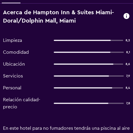
Acerca de Hampton Inn & Suites Miami-
Doral/Dolphin Mall, Miami
Limpieza
8,2
Comodidad
8,1
Ubicación
8,6
Servicios
7,9
Personal
8,4
Relación calidad-
7,8
precio
En este hotel para no fumadores tendrás una piscina al aire