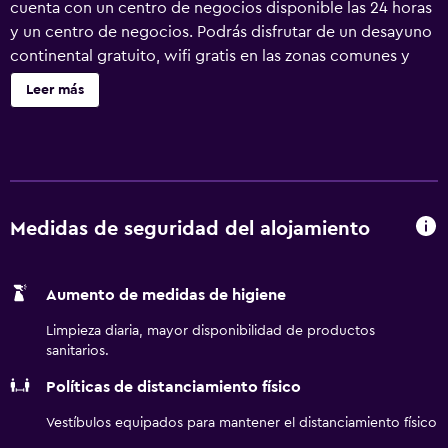
cuenta con un centro de negocios disponible las 24 horas
y un centro de negocios. Podrás disfrutar de un desayuno
continental gratuito, wifi gratis en las zonas comunes y
aparcamiento gratuito. Otras instalaciones incluyen una
Leer más
zona para conferencias, lavandería y servicio de recepción
24 horas. Holiday Inn Express Hotel & Suites Middleboro
Raynham by IHG ofrece 83 alojamientos con cafetera y
tetera y secador de pelo. Las camas están vestidas con
ropa de cama de alta calidad. Se ofrece una televisión de
pantalla plana con canales por cable de suscripción. Los
Medidas de seguridad del alojamiento
huéspedes pueden utilizar los siguientes servicios
disponibles en las habitaciones: frigorífico y microondas.
Aumento de medidas de higiene
Los baños están equipados con ducha y bañera
combinadas y artículos de higiene personal gratuitos. Los
Limpieza diaria, mayor disponibilidad de productos
huéspedes pueden navegar por la web gracias a nuestro
sanitarios.
acceso a Internet gratis (por cable y wifi). Los servicios
Políticas de distanciamiento físico
para las personas de negocios incluyen escritorio y
teléfono; se ofrecen llamadas locales gratuitas (pueden
Vestíbulos equipados para mantener el distanciamiento físico
existir restricciones). Las habitaciones también incluyen