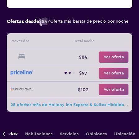
Ofertas desde
$84
/
Oferta más barata de precio por noche
Proveedor
Total noche
$84
Ver oferta
$97
Ver oferta
$102
Ver oferta
25 ofertas más de Holiday Inn Express & Suites Middleboro Raynham By IHG
Sobre
Habitaciones
Servicios
Opiniones
Ubicación