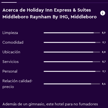
Acerca de Holiday Inn Express & Suites
Middleboro Raynham By IHG, Middleboro
Limpieza
8,9
Comodidad
9,1
Ubicación
8,8
Servicios
8,7
Personal
9,1
Relación calidad-
8,4
precio
Además de un gimnasio, este hotel para no fumadores