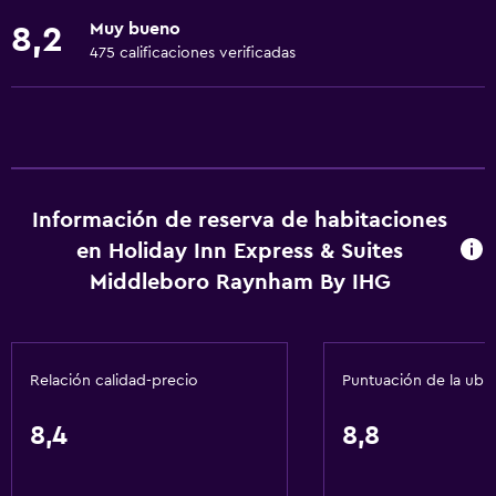
Instalaciones para reuniones
Muy bueno
8,2
Recepción 24 horas
475 calificaciones verificadas
Sistema de entretenimiento
Radio
TV por cable o vía satélite
Reproductor de CD
Información de reserva de habitaciones
en Holiday Inn Express & Suites
TV de pantalla plana
Middleboro Raynham By IHG
TV
Comedor
Relación calidad-precio
Puntuación de la ubi
Tetera/cafetera
Nevera
8,4
8,8
Cafetera
Microondas