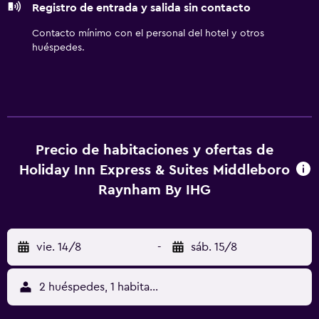
Registro de entrada y salida sin contacto
tabla de planchar con plancha y cortinas opacas. Se
ofrece servicio de limpieza todos los días. Los servicios de
Contacto mínimo con el personal del hotel y otros
ocio y esparcimiento en este hotel incluyen gimnasio.
huéspedes.
Precio de habitaciones y ofertas de
Holiday Inn Express & Suites Middleboro
Raynham By IHG
vie. 14/8
-
sáb. 15/8
2 huéspedes, 1 habitación