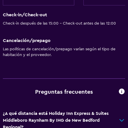
Comedor
Check-in/Check-out
Check-in después de las 15:00 - Check-out antes de las 12:00
General
Teléfono
Cancelación/prepago
Alfombrado
Las políticas de cancelación/prepago varían según el tipo de
Zona de estar
habitación y el proveedor.
Posibilidad de habitaciones conectadas
Espacio de almacenamiento
Servicios básicos
Preguntas frecuentes
Wifi gratis
Internet
Aire acondicionado
¿A qué distancia está Holiday Inn Express & Suites
Middleboro Raynham By IHG de New Bedford
Artículos de aseo gratis
Regional?