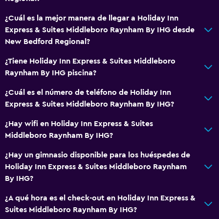
Calefacción
¿Cuál es la mejor manera de llegar a Holiday Inn
Express & Suites Middleboro Raynham By IHG desde
Baño
New Bedford Regional?
Secador de pelo
¿Tiene Holiday Inn Express & Suites Middleboro
Aseo
Raynham By IHG piscina?
Ducha
¿Cuál es el número de teléfono de Holiday Inn
Baño privado
Express & Suites Middleboro Raynham By IHG?
Accesibilidad y adecuación
¿Hay wifi en Holiday Inn Express & Suites
Middleboro Raynham By IHG?
Para no fumadores
Accesibilidad
¿Hay un gimnasio disponible para los huéspedes de
Holiday Inn Express & Suites Middleboro Raynham
Ascensor
By IHG?
Lavandería
¿A qué hora es el check-out en Holiday Inn Express &
Suites Middleboro Raynham By IHG?
Lavandería