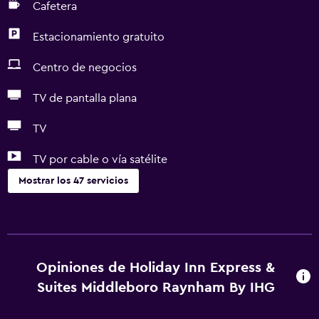
Cafetera
Estacionamiento gratuito
Centro de negocios
TV de pantalla plana
TV
TV por cable o vía satélite
Mostrar los 47 servicios
Servicios y facilidades
Salas de conferencia
Cajero automático/banco
Opiniones de Holiday Inn Express &
Centro de negocios
Suites Middleboro Raynham By IHG
Check-out exprés