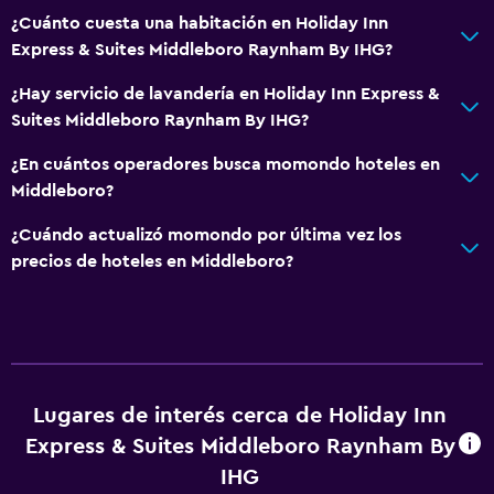
Servicios de lavandería/tintorería
¿Cuánto cuesta una habitación en Holiday Inn
Express & Suites Middleboro Raynham By IHG?
Plancha y tabla de planchar
¿Hay servicio de lavandería en Holiday Inn Express &
Habitación
Suites Middleboro Raynham By IHG?
Despertador
¿En cuántos operadores busca momondo hoteles en
Sofá cama
Middleboro?
¿Cuándo actualizó momondo por última vez los
Zona de trabajo
precios de hoteles en Middleboro?
Fax/fotocopiadora
Escritorio
Actividades
Lugares de interés cerca de Holiday Inn
Tienda de regalos
Express & Suites Middleboro Raynham By
Golf
IHG