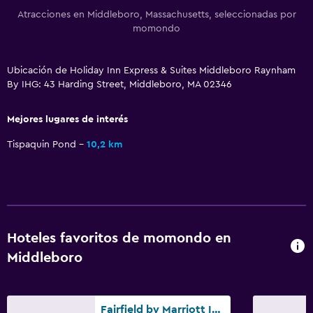
Salud y seguridad
Atracciones en Middleboro, Massachusetts, seleccionadas por
momondo
Limpieza diaria
Caja fuerte
Ubicación de Holiday Inn Express & Suites Middleboro Raynham
By IHG: 43 Harding Street, Middleboro, MA 02346
Estacionamiento y transporte
Mejores lugares de interés
Estacionamiento gratuito
Tispaquin Pond
10,2 km
Gimnasio
Gimnasio
Piscina
Hoteles favoritos de momondo en
Piscina (cubierta)
Middleboro
Fairfield by Marriott Inn & Suites Raynham Middleborough/Plymouth