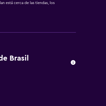
an está cerca de las tiendas, los
s Aires y Porta Venezia cómodamente.
de Brasil