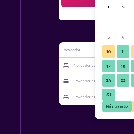
Bus
L
M
3
4
Proveedor
10
11
Proveedor para Brasil Milan
17
18
24
25
Proveedor para Brasil Milan
31
Proveedor para Brasil Milan
Más barato