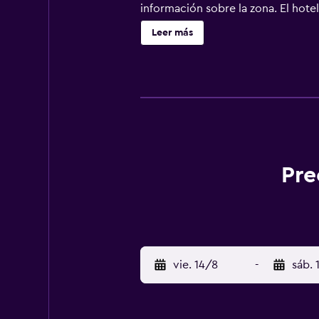
información sobre la zona. El hotel
restaurantes y la vida nocturna d
Leer más
Pre
vie. 14/8
-
sáb. 