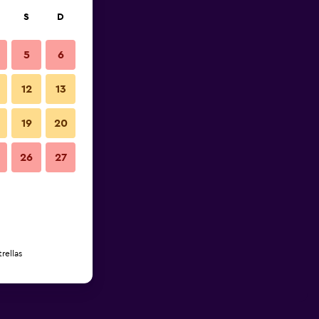
S
D
5
6
12
13
19
20
26
27
rellas