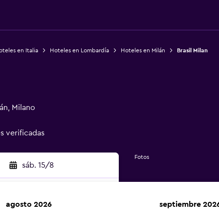
teles en Italia
Hoteles en Lombardía
Hoteles en Milán
Brasil Milan
án, Milano
es verificadas
Fotos
sáb. 15/8
agosto 2026
septiembre 202