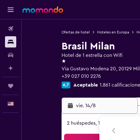
Vuelos
Ofertas de hotel
Hoteles en Europa
Ho
Alojamientos
Brasil Milan
Autos
Hotel de 1 estrella con Wifi
1 estrella
Planifica con IA
Via Gustavo Modena 20, 20129 Mil
+39 027 010 2276
Aceptable
1.861 calificacion
6,7
Trips
Español
vie. 14/8
-
2 huéspedes, 1 habitación