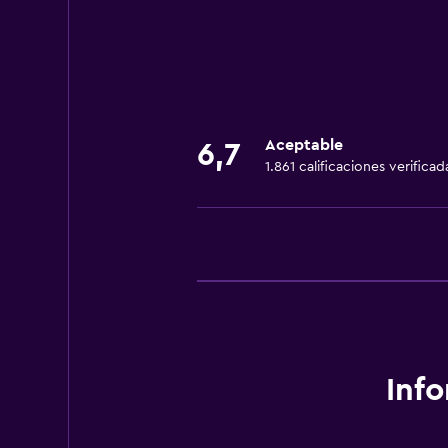
General
Espacio de almacenamiento
Servicios básicos
Aceptable
6,7
Wifi
1.861 calificaciones verificad
Inf