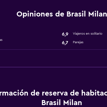
Salud y seguridad
Opiniones de Brasil Mila
Caja fuerte
6,9
Viajeros en solitario
as
6,7
Parejas
ormación de reserva de habita
Brasil Milan