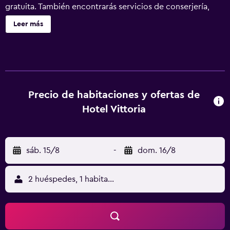
gratuita. También encontrarás servicios de conserjería,
servicio de tintorería y servicio de recepción 24 horas.
Leer más
Hotel Vittoria ofrece 40 alojamientos con aire
acondicionado, minibar y caja fuerte. Las camas están
vestidas con edredón de plumas. Se ofrece televisión
digitales. Los baños están equipados con ducha y bañera
combinadas, albornoces, artículos de higiene personal
gratuitos y secador de pelo. Este hotel en Milán ofrece
Precio de habitaciones y ofertas de
acceso a Internet por cable y wifi gratis. Los servicios para
Hotel Vittoria
las personas de negocios incluyen escritorio y sillas de
oficina, además de teléfono; se ofrecen llamadas locales
gratuitas (pueden existir restricciones). Se ofrece servicio
sáb. 15/8
-
dom. 16/8
de limpieza todos los días. Se pueden practicar las
actividades de ocio y esparcimiento que se indican más
abajo en las instalaciones o cerca del alojamiento (es
2 huéspedes, 1 habitación
posible que se aplique un recargo).