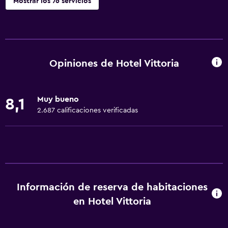
Mostrar los 76 servicios
Baño
Ducha
Gorro de baño
Opiniones de Hotel Vittoria
Tina de baño
Bidé
Muy bueno
8,1
Secador de pelo
2.687 calificaciones verificadas
Aseo
Papel higiénico
Cepillo de dientes
Albornoz
Información de reserva de habitaciones
Baño privado
en Hotel Vittoria
Servicios básicos