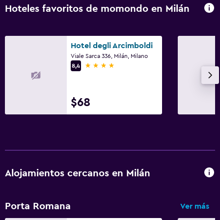
Hoteles favoritos de momondo en Milán
Accesibilidad y adecuación
Ascensor
Para no fumadores
Hotel degli Arcimboldi
Viale Sarca 336, Milán, Milano
Plantas superiores accesibles por ascensor
4 estrellas
8,4
Áreas designadas para fumadores
$68
Aire libre
Terraza/patio
Chimenea exterior
Jardín
Alojamientos cercanos en Milán
Lavandería
Lavandería
Porta Romana
Ver más
Servicio de planchado