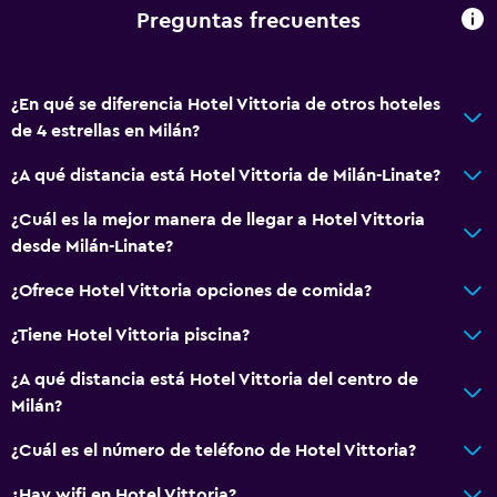
Menús para dietas especiales (bajo petición)
Preguntas frecuentes
Bar de tapas
Bar/lounge
¿En qué se diferencia Hotel Vittoria de otros hoteles
Desayuno en la habitación
de 4 estrellas en Milán?
Tetera/cafetera
¿A qué distancia está Hotel Vittoria de Milán-Linate?
Tetera
Cafetera
¿Cuál es la mejor manera de llegar a Hotel Vittoria
desde Milán-Linate?
General
¿Ofrece Hotel Vittoria opciones de comida?
Ventana
¿Tiene Hotel Vittoria piscina?
Habitaciones familiares
¿A qué distancia está Hotel Vittoria del centro de
Vista al jardín
Milán?
Piso de parquet o madera noble
¿Cuál es el número de teléfono de Hotel Vittoria?
Pantuflas
Posibilidad de habitaciones conectadas
¿Hay wifi en Hotel Vittoria?