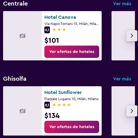
Cuidado de niños o guardería
Centrale
Ver más
Cuna/cama nido disponibles
Hotel Canova
Via Napo Torriani 15, Milán, Milano
3 estrellas
Actividades
8,1
$101
Bicicletas
Ver ofertas de hoteles
Ghisolfa
Ver más
Hotel Sunflower
Piazzale Lugano 10, Milán, Milano
4 estrellas
8,1
$134
Ver ofertas de hoteles