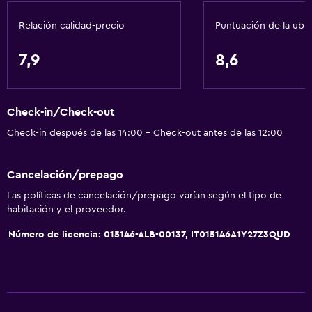
Wifi gratis
Relación calidad-precio
Puntuación de la ubi
Wifi disponible en todas las instalaciones
Internet
7,9
8,6
Extinguidor
Artículos de aseo gratis
Check-in/Check-out
Champú
Check-in después de las 14:00 - Check-out antes de las 12:00
Alarma de humo
Calefacción
Cancelación/prepago
Gel de ducha
Las políticas de cancelación/prepago varían según el tipo de
Aire acondicionado
habitación y el proveedor.
Número de licencia: 015146-ALB-00137, IT015146A1Y27Z3QUD
Comedor
Tetera eléctrica
Minibar