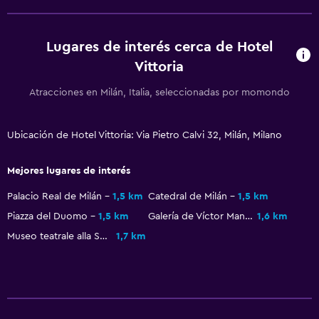
Salud y seguridad
Lugares de interés cerca de Hotel
Limpieza diaria
Vittoria
Botiquín de primeros auxilios
Atracciones en Milán, Italia, seleccionadas por momondo
Cámaras CCTV en zonas comunes
Cámaras CCTV en el exterior
Ubicación de Hotel Vittoria: Via Pietro Calvi 32, Milán, Milano
Seguridad las 24 horas
Caja fuerte
Mejores lugares de interés
Palacio Real de Milán
1,5 km
Catedral de Milán
1,5 km
Sistema de entretenimiento
Piazza del Duomo
1,5 km
Galería de Víctor Manuel II
1,6 km
TV de pantalla plana
Museo teatrale alla Scala
1,7 km
Sala de estar/TV compartida
TV por cable o vía satélite
TV