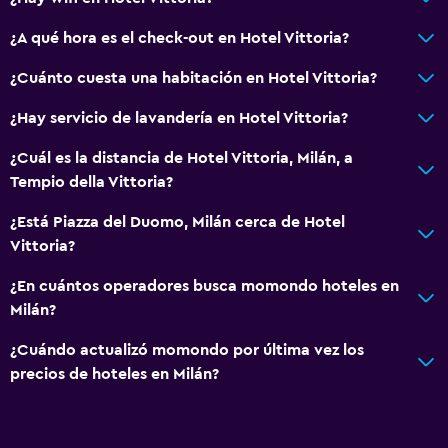
Teléfono
¿A qué hora es el check-out en Hotel Vittoria?
Vista a la ciudad
¿Cuánto cuesta una habitación en Hotel Vittoria?
Espacio de almacenamiento
¿Hay servicio de lavandería en Hotel Vittoria?
Servicios y facilidades
¿Cuál es la distancia de Hotel Vittoria, Milán, a
Servicio de despertador
Tempio della Vittoria?
Servicio de conserjería
¿Está Piazza del Duomo, Milán cerca de Hotel
Caja fuerte
Vittoria?
Cambio de divisas
¿En cuántos operadores busca momondo hoteles en
Instalaciones para reuniones
Milán?
Servicio de habitaciones
¿Cuándo actualizó momondo por última vez los
Acceso con tarjeta
precios de hoteles en Milán?
Check-out exprés
Recepción 24 horas