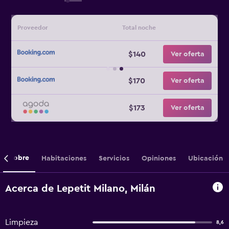
Proveedor
Total noche
$140
Ver oferta
$170
Ver oferta
$173
Ver oferta
Sobre
Habitaciones
Servicios
Opiniones
Ubicación
Acerca de Lepetit Milano, Milán
Limpieza
8,6