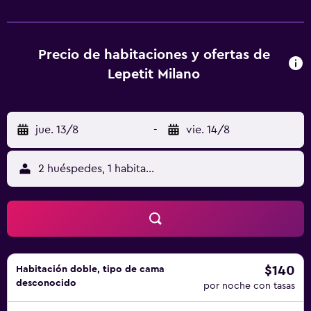
principal y sirve desayunos dulces con capuchino, zumos
y bollería. También se preparan platos de cocina
tradicional italiana para el almuerzo. Este establecimiento
se encuentra a 4 paradas de metro de la línea amarilla de la
Precio de habitaciones y ofertas de
catedral de Milán. Desde allí, el Teatro alla Scala está a 5
Lepetit Milano
minutos a pie.
jue. 13/8
-
vie. 14/8
2 huéspedes, 1 habitación
$140
Habitación doble, tipo de cama
desconocido
por noche con tasas