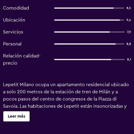
Comodidad
8,5
Ubicación
9,4
Servicios
7,9
Personal
8,8
Relación calidad-
8,1
precio
Lepetit Milano ocupa un apartamento residencial ubicado
a solo 200 metros de la estación de tren de Milán y a
pocos pasos del centro de congresos de la Piazza di
Savoia. Las habitaciones de Lepetit están insonorizadas y
tienen muebles de madera natural o pintada, camas de
Leer más
hierro forjado, aire acondicionado y TV LCD. Hay WiFi
gratuita. El Open Bar está ubicado frente a la entrada