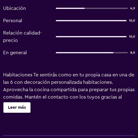
Ubicación
4,0
Personal
10,0
Relación calidad-
10,0
precio
En general
8,0
Habitaciones Te sentirás como en tu propia casa en una de
las 6 con decoración personalizada habitaciones.
Aprovecha la cocina compartida para preparar tus propias
comidas. Mantén el contacto con los tuyos gracias al
acceso a internet por wifi de cortesía. El cuarto de baño
Leer más
dispone de bañera con ducha y pantuflas. Servicios Con
una terraza en la azotea donde descansar y comodidades,
como acceso a internet por wifi gratuito y una televisión
en las áreas comunes, ¡no te faltará de nada! Serivicos de