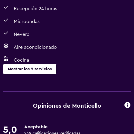
Recepción 24 horas
Microondas
Nevera
Aire acondicionado
Cocina
Mostrar los 9 servicios
Cocina
Microondas
Nevera
Opiniones de Monticello
Cocina
Aceptable
5,0
Servicios y facilidades
249 calificaciones verificadas