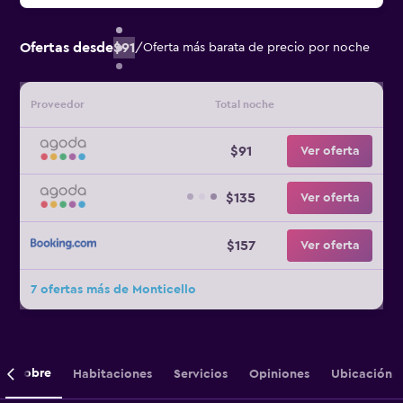
Ofertas desde
$91
/
Oferta más barata de precio por noche
Proveedor
Total noche
$91
Ver oferta
$135
Ver oferta
$157
Ver oferta
7 ofertas más de Monticello
Sobre
Habitaciones
Servicios
Opiniones
Ubicación