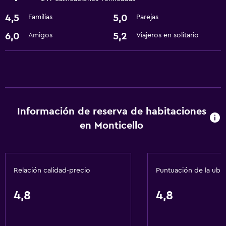
Servicio de habitaciones
4,5
5,0
Familias
Parejas
Centro de negocios
6,0
5,2
Amigos
Viajeros en solitario
Recepción 24 horas
Servicios básicos
Wifi gratis
Aire acondicionado
Información de reserva de habitaciones
en Monticello
Baño
Secador de pelo
Relación calidad-precio
Puntuación de la ubi
4,8
4,8