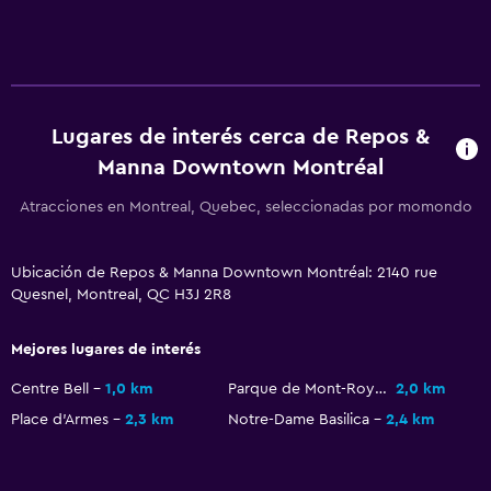
Botiquín de primeros auxilios
Cámaras CCTV en zonas comunes
Detector de monóxido de carbono
Mosquitera
Lugares de interés cerca de Repos &
Manna Downtown Montréal
Estacionamiento y transporte
Estacionamiento en la calle
Atracciones en Montreal, Quebec, seleccionadas por momondo
Estacionamiento gratuito
Ubicación de Repos & Manna Downtown Montréal: 2140 rue
Quesnel, Montreal, QC H3J 2R8
Accesibilidad y adecuación
Para no fumadores
Mejores lugares de interés
Plantas superiores accesibles por escaleras
Centre Bell
1,0 km
Parque de Mont-Royal
2,0 km
Place d'Armes
2,3 km
Notre-Dame Basilica
2,4 km
Habitación
Despertador