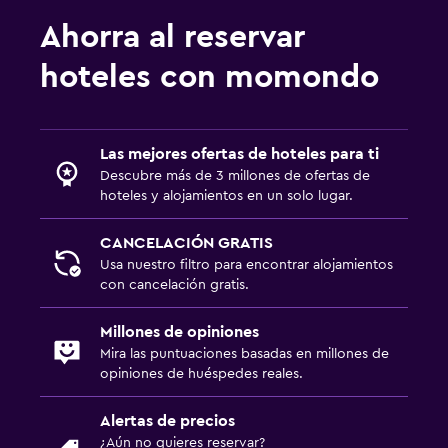
Actividades
Ahorra al reservar
Golf
hoteles con momondo
Servicios y facilidades
Botella de agua
Las mejores ofertas de hoteles para ti
Descubre más de 3 millones de ofertas de
hoteles y alojamientos en un solo lugar.
CANCELACIÓN GRATIS
Usa nuestro filtro para encontrar alojamientos
con cancelación gratis.
Millones de opiniones
Mira las puntuaciones basadas en millones de
opiniones de huéspedes reales.
Alertas de precios
¿Aún no quieres reservar?