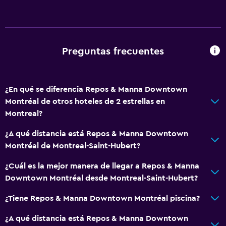
Albornoz
Baño privado
Ducha italiana
Preguntas frecuentes
General
Vista a una calle tranquila
¿En qué se diferencia Repos & Manna Downtown
Habitaciones familiares
Montréal de otros hoteles de 2 estrellas en
Zona de estar
Montreal?
Vista al jardín
¿A qué distancia está Repos & Manna Downtown
Piso de parquet o madera noble
Montréal de Montreal-Saint-Hubert?
Pantuflas
¿Cuál es la mejor manera de llegar a Repos & Manna
Sofá
Downtown Montréal desde Montreal-Saint-Hubert?
Alfombrado
¿Tiene Repos & Manna Downtown Montréal piscina?
Vista a la ciudad
¿A qué distancia está Repos & Manna Downtown