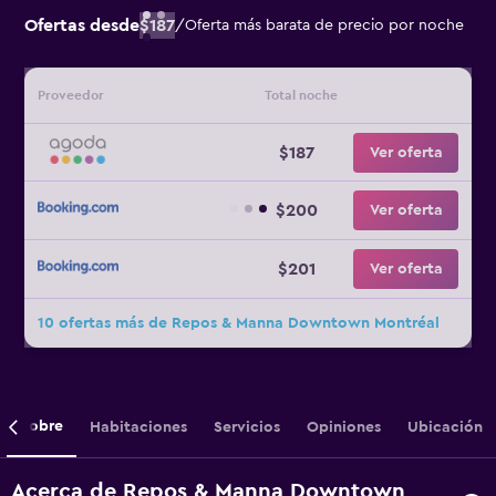
Ofertas desde
$187
/
Oferta más barata de precio por noche
Proveedor
Total noche
$187
Ver oferta
$200
Ver oferta
$201
Ver oferta
10 ofertas más de Repos & Manna Downtown Montréal
Sobre
Habitaciones
Servicios
Opiniones
Ubicación
Acerca de Repos & Manna Downtown