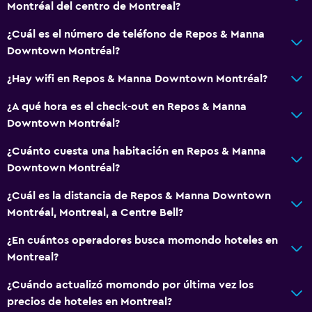
Montréal del centro de Montreal?
Comedor
Tetera eléctrica
¿Cuál es el número de teléfono de Repos & Manna
Downtown Montréal?
Microondas
Tetera/cafetera
¿Hay wifi en Repos & Manna Downtown Montréal?
Nevera
¿A qué hora es el check-out en Repos & Manna
Cafetera
Downtown Montréal?
¿Cuánto cuesta una habitación en Repos & Manna
Sistema de entretenimiento
Downtown Montréal?
Radio
¿Cuál es la distancia de Repos & Manna Downtown
TV de pantalla plana
Montréal, Montreal, a Centre Bell?
TV por cable o vía satélite
¿En cuántos operadores busca momondo hoteles en
TV
Montreal?
¿Cuándo actualizó momondo por última vez los
Salud y seguridad
precios de hoteles en Montreal?