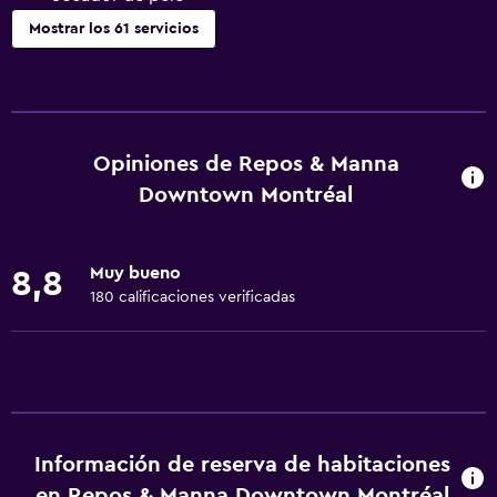
Mostrar los 61 servicios
Servicios básicos
Wifi gratis
Wifi disponible en todas las instalaciones
Opiniones de Repos & Manna
Internet
Downtown Montréal
Ropa de cama
Toallas
Muy bueno
8,8
Ventilador
180 calificaciones verificadas
Extinguidor
Artículos de aseo gratis
Champú
Alarma de humo
Información de reserva de habitaciones
Calefacción
en Repos & Manna Downtown Montréal