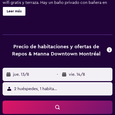
wifi gratis y terraza. Hay un baño privado con bañera en
algunas unidades, además de artículos de aseo gratuitos,
Leer más
secador de pelo y zapatillas. En el alojamiento se puede
disfrutar de un desayuno a la carta, continental o
inglés/irlandés completo. Cerca del alojamiento hay
puntos de interés como Museo de Bellas Artes de
Montreal, Ciudad subterránea y Ogilvy. El aeropuerto
(Aeropuerto de Montréal/Saint-Hubert) está a 14 km.
Precio de habitaciones y ofertas de
Repos & Manna Downtown Montréal
jue. 13/8
-
vie. 14/8
2 huéspedes, 1 habitación