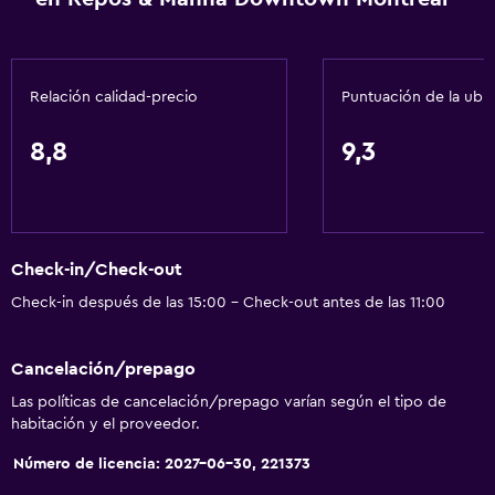
Gel de ducha
Aire acondicionado
Toallas/ropa de cama (cargo adicional)
Relación calidad-precio
Puntuación de la ubi
Papeleras
8,8
9,3
Acondicionador
Baño
Baño compartido
Check-in/Check-out
Baño compartido
Check-in después de las 15:00 - Check-out antes de las 11:00
Baño pequeño adicional
Tina de baño
Cancelación/prepago
Secador de pelo
Las políticas de cancelación/prepago varían según el tipo de
Aseo
habitación y el proveedor.
Papel higiénico
Número de licencia: 2027-06-30, 221373