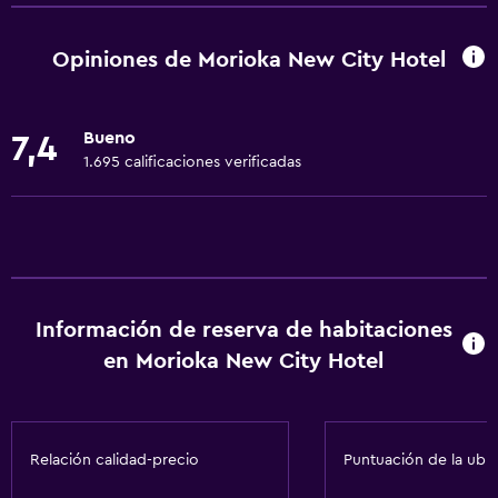
Wifi gratis
Calefacción
Opiniones de Morioka New City Hotel
Wifi disponible en todas las instalaciones
Internet
Bueno
7,4
Aire acondicionado
1.695 calificaciones verificadas
Artículos de aseo gratis
Baño
Tina de baño
Secador de pelo
Información de reserva de habitaciones
Baño privado
en Morioka New City Hotel
Aseo
Accesibilidad y adecuación
Relación calidad-precio
Puntuación de la ubi
Habitaciones para no fumadores disponibles