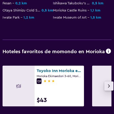
Fesan
0,2 km
Ishikawa Takuboku's Residence When Newly Married
0,5 km
Otaya Shimizu Cold Spring
0,5 km
Morioka Castle Ruins
1,1 km
Iwate Park
1,2 km
Iwate Museum of Art
1,5 km
Hoteles favoritos de momondo en Morioka
Toyoko Inn Morioka eki Minami guchi Ekimae
Morioka Ekimaedori 3-60, Morioka
3 estrellas
7,9
$43