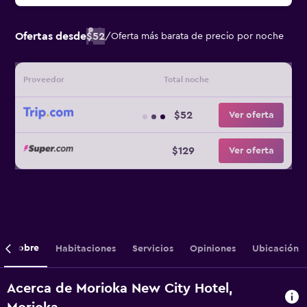
Ofertas desde
$52
/
Oferta más barata de precio por noche
Proveedor
Total noche
$52
Ver oferta
$129
Ver oferta
Sobre
Habitaciones
Servicios
Opiniones
Ubicación
Acerca de Morioka New City Hotel,