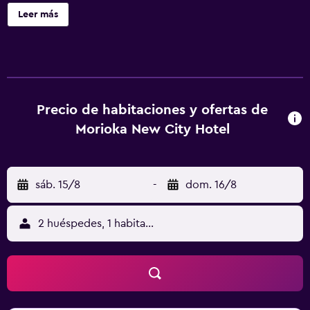
gratuitos y una máquina expendedora. Morioka New City
Leer más
Hotel ofrece 119 alojamientos con aire acondicionado,
secador de pelo y artículos de higiene personal gratuitos.
Este hotel en Morioka ofrece acceso a Internet wifi gratis.
Los baños están equipados con ducha y bañera
combinadas con bañera profunda y bidé. Se ofrece
servicio de limpieza todos los días. Los servicios de ocio y
Precio de habitaciones y ofertas de
esparcimiento en este hotel incluyen bicicletas gratuitas.
Morioka New City Hotel
sáb. 15/8
-
dom. 16/8
2 huéspedes, 1 habitación