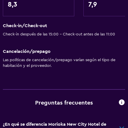
8,3
7,9
Ascensor
Áreas designadas para fumadores
Check-in/Check-out
General
Check-in después de las 15:00 - Check-out antes de las 11:00
Espacio de almacenamiento
Cancelación/prepago
Salud y seguridad
Las políticas de cancelación/prepago varían según el tipo de
habitación y el proveedor.
Limpieza diaria
Servicios y facilidades
Recepción 24 horas
Preguntas frecuentes
¿En qué se diferencia Morioka New City Hotel de