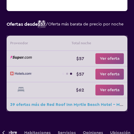
Ofertas desde
$57
/
Oferta más barata de precio por noche
Proveedor
Total noche
$57
Ver oferta
$57
Ver oferta
$62
Ver oferta
39 ofertas más de Red Roof Inn Myrtle Beach Hotel - Market Common
Sobre
Habitaciones
Servicios
Opiniones
Ubicación