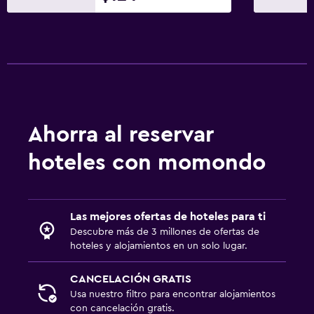
Zona de trabajo
Caja fuerte para laptops
Escritorio
Estacionamiento y transporte
Estacionamiento gratuito
Ahorra al reservar
Salud y seguridad
hoteles con momondo
Caja fuerte
Piscina
Las mejores ofertas de hoteles para ti
Piscina al aire libre
Descubre más de 3 millones de ofertas de
hoteles y alojamientos en un solo lugar.
CANCELACIÓN GRATIS
Usa nuestro filtro para encontrar alojamientos
con cancelación gratis.