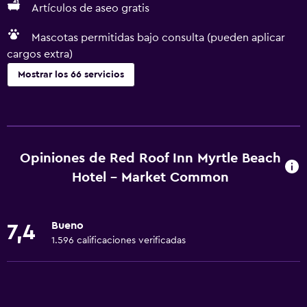
Artículos de aseo gratis
Mascotas permitidas bajo consulta (pueden aplicar
cargos extra)
Mostrar los 66 servicios
Accesibilidad y adecuación
Mascotas permitidas bajo consulta (pueden aplicar cargos
extra)
Opiniones de Red Roof Inn Myrtle Beach
Accesibilidad
Hotel - Market Common
Ascensor
Silla para ducha
Bueno
7,4
Ascensor disponible
1.596 calificaciones verificadas
Estacionamiento accesible
Tina de baño adaptada
Para no fumadores