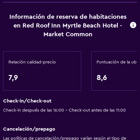
Lavabo bajo
Inodoro con barras de apoyo
Información de reserva de habitaciones
en Red Roof Inn Myrtle Beach Hotel -
Plantas superiores accesibles por ascensor
Market Common
Áreas designadas para fumadores
Servicios básicos
Relación calidad-precio
Puntuación de la ubi
Wifi gratis
Wifi disponible en todas las instalaciones
7,9
8,6
Ropa de cama
Toallas
Check-in/Check-out
Extinguidor
Check-in después de las 16:00 - Check-out antes de las 11:00
Artículos de aseo gratis
Champú
Cancelación/prepago
Alarma de humo
Las políticas de cancelación/prepago varían según el tipo de