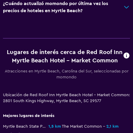
¿Cuándo actualizó momondo por última vez los
Teléfono
precios de hoteles en Myrtle Beach?
Servicios y facilidades
Cajero automático/banco
Servicio de despertador
Caja fuerte
Lugares de interés cerca de Red Roof Inn
Myrtle Beach Hotel - Market Common
Acceso con tarjeta
Recepción 24 horas
Atracciones en Myrtle Beach, Carolina del Sur, seleccionadas por
momondo
Sistema de entretenimiento
Ubicación de Red Roof Inn Myrtle Beach Hotel - Market Common:
Radio
2801 South Kings Highway, Myrtle Beach, SC 29577
TV de pantalla plana
TV por cable o vía satélite
Mejores lugares de interés
TV
Myrtle Beach State Park
1,5 km
The Market Common
2,1 km