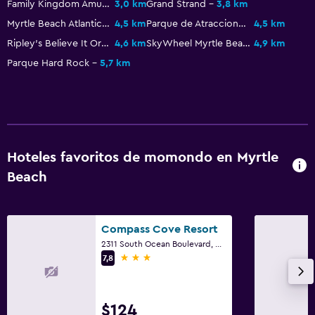
Family Kingdom Amusement Park
3,0 km
Grand Strand
3,8 km
Habitación
Myrtle Beach Atlantic Coast Line Railroad Station
4,5 km
Parque de Atracciones Pavillion
4,5 km
Enchufe cerca de la cama
Ripley's Believe It Or Not
4,6 km
SkyWheel Myrtle Beach
4,9 km
Parque Hard Rock
5,7 km
Despertador
Sofá cama
Perchero
Aire libre
Hoteles favoritos de momondo en Myrtle
Parrilla
Beach
Área de picnic
Compass Cove Resort
Lavandería
2311 South Ocean Boulevard, Myrtle Beach, SC
Lavandería
3 estrellas
7,8
Plancha y tabla de planchar
$124