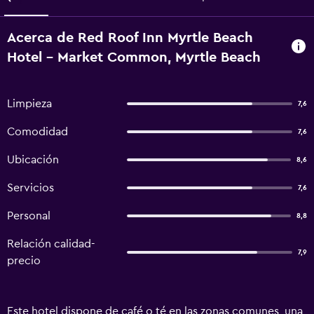
Acerca de Red Roof Inn Myrtle Beach
Hotel - Market Common, Myrtle Beach
Limpieza
7,6
Comodidad
7,6
Ubicación
8,6
Servicios
7,6
Personal
8,8
Relación calidad-
7,9
precio
Este hotel dispone de café o té en las zonas comunes, una