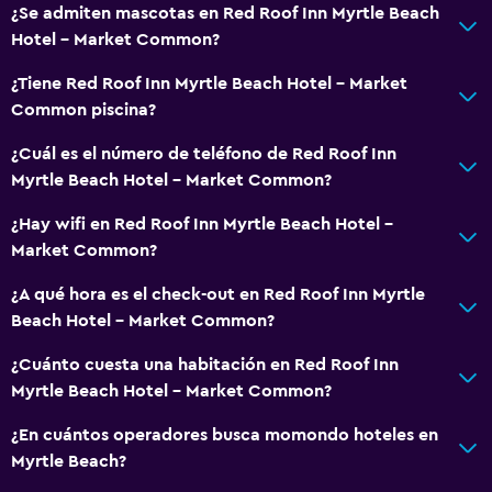
¿Se admiten mascotas en Red Roof Inn Myrtle Beach
Comedor
Hotel - Market Common?
Microondas
¿Tiene Red Roof Inn Myrtle Beach Hotel - Market
Tetera/cafetera
Common piscina?
Nevera
¿Cuál es el número de teléfono de Red Roof Inn
Máquina expendedora (bebidas)
Myrtle Beach Hotel - Market Common?
Máquina expendedora (botanas)
¿Hay wifi en Red Roof Inn Myrtle Beach Hotel -
Comedor
Market Common?
Mesa de comedor
¿A qué hora es el check-out en Red Roof Inn Myrtle
Beach Hotel - Market Common?
General
¿Cuánto cuesta una habitación en Red Roof Inn
Habitaciones familiares
Myrtle Beach Hotel - Market Common?
Zona de estar
¿En cuántos operadores busca momondo hoteles en
Posibilidad de habitaciones conectadas
Myrtle Beach?
Sofá