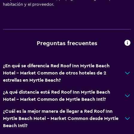
Calefacción
habitación y el proveedor.
Gel de ducha
Aire acondicionado
Papeleras
Preguntas frecuentes
Baño
Inodoro adaptado
¿En qué se diferencia Red Roof Inn Myrtle Beach
Ducha
Hotel - Market Common de otros hoteles de 2
Inodoro con cisterna alta
estrellas en Myrtle Beach?
Tina de baño
¿A qué distancia está Red Roof Inn Myrtle Beach
Secador de pelo
Hotel - Market Common de Myrtle Beach Intl?
Aseo
¿Cuál es la mejor manera de llegar a Red Roof Inn
Papel higiénico
Myrtle Beach Hotel - Market Common desde Myrtle
Baño privado
Beach Intl?