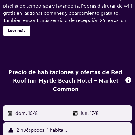
piscina de temporada y lavandería. Podrás disfrutar de wifi
gratis en las zonas comunes y aparcamiento gratuito.
También encontrarás servicio de recepción 24 horas, un
área para parrillas y un área de pícnic. Se incluye un
Leer más
servicio de limpieza semanal. Red Roof Inn Myrtle Beach
Hotel - Market Common ofrece 153 alojamientos con
cortinas opacas. Se ofrece televisión por cable con
canales de suscripción. Este hotel en Myrtle Beach ofrece
acceso a Internet wifi gratis. Los servicios para las
personas de negocios incluyen escritorio y teléfono; las
Precio de habitaciones y ofertas de Red
llamadas locales y de larga distancia son gratuitas (pueden
Roof Inn Myrtle Beach Hotel - Market
existir restricciones). Es posible solicitar cambio de toallas
Common
y cambio de sábanas. Se ofrece servicio de limpieza cada
semana. Los servicios de ocio y esparcimiento en este
hotel incluyen piscina al aire libre de temporada.
dom. 16/8
-
lun. 17/8
2 huéspedes, 1 habitación