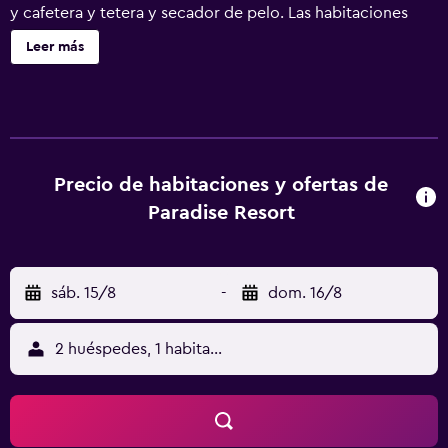
y cafetera y tetera y secador de pelo. Las habitaciones
disponen de balcón. Cada alojamiento tiene un mobiliario
Leer más
y decoración diferentes. Se ofrece televisión por cable.
Los baños están equipados con ducha y bañera
combinadas y artículos de higiene personal gratuitos. Los
huéspedes pueden navegar por la web gracias a nuestro
acceso a Internet wifi gratis. Los servicios para las
personas de negocios incluyen escritorio y teléfono; se
Precio de habitaciones y ofertas de
ofrecen llamadas locales gratuitas (pueden existir
Paradise Resort
restricciones). Se ofrece servicio de limpieza todos los
días. En el alojamiento hay piscina cubierta, piscina al aire
libre, piscina infantil y bañera de hidromasaje. Otros
sáb. 15/8
-
dom. 16/8
servicios de ocio y esparcimiento incluyen río lento y
gimnasio. Se pueden practicar las actividades de ocio y
esparcimiento que se indican más abajo en las
2 huéspedes, 1 habitación
instalaciones o cerca del alojamiento (es posible que se
aplique un recargo).