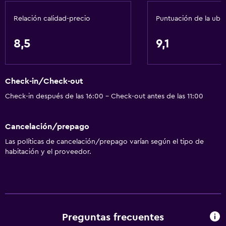
Lavavajillas
Relación calidad-precio
Puntuación de la ubi
Cocina/Cocineta
Horno
8,5
9,1
Cocina
Tetera/cafetera
Check-in/Check-out
Cafetera
Check-in después de las 16:00 - Check-out antes de las 11:00
Comedor
Cocina
Cancelación/prepago
Cocineta
Las políticas de cancelación/prepago varían según el tipo de
habitación y el proveedor.
Baño
Ducha
Baño adicional
Aseo
Preguntas frecuentes