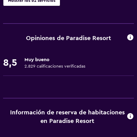
Mostrar los 62 servicios
Servicios básicos
Wifi gratis
Extinguidor
Opiniones de Paradise Resort
Artículos de aseo gratis
Champú
Muy bueno
8,5
Alarma de humo
2.829 calificaciones verificadas
Calefacción
Gel de ducha
Aire acondicionado
Papeleras
Información de reserva de habitaciones
Acondicionador
en Paradise Resort
Cocina