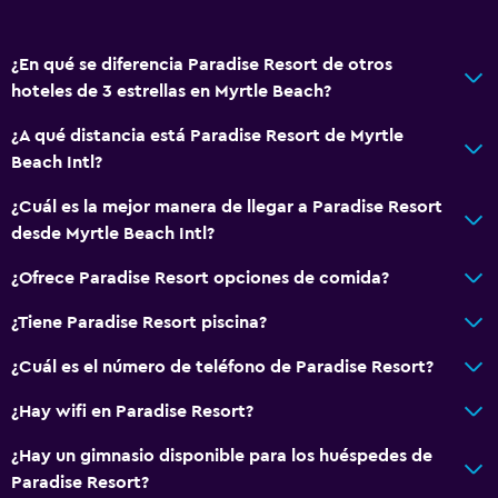
Papel higiénico
Baño privado
¿En qué se diferencia Paradise Resort de otros
hoteles de 3 estrellas en Myrtle Beach?
Piscina y spa
Bañera de hidromasaje
¿A qué distancia está Paradise Resort de Myrtle
Beach Intl?
Piscina (cubierta)
Piscina al aire libre
¿Cuál es la mejor manera de llegar a Paradise Resort
desde Myrtle Beach Intl?
Toallas para piscina
¿Ofrece Paradise Resort opciones de comida?
Sistema de entretenimiento
¿Tiene Paradise Resort piscina?
Radio
¿Cuál es el número de teléfono de Paradise Resort?
TV de pantalla plana
TV por cable o vía satélite
¿Hay wifi en Paradise Resort?
TV
¿Hay un gimnasio disponible para los huéspedes de
Paradise Resort?