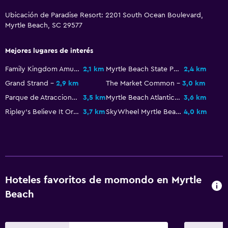
Ubicación de Paradise Resort: 2201 South Ocean Boulevard,
Habitación
Myrtle Beach, SC 29577
Despertador
Mejores lugares de interés
Sofá cama
Family Kingdom Amusement Park
2,1 km
Myrtle Beach State Park
2,4 km
Armario o clóset
Grand Strand
2,9 km
The Market Common
3,0 km
Parque de Atracciones Pavillion
3,5 km
Myrtle Beach Atlantic Coast Line Railroad Station
3,6 km
Comedor
Ripley's Believe It Or Not
3,7 km
SkyWheel Myrtle Beach
4,0 km
Restaurante
Bar/lounge
Mesa de comedor
Hoteles favoritos de momondo en Myrtle
Servicios y facilidades
Beach
Cajero automático/banco
Check-out exprés