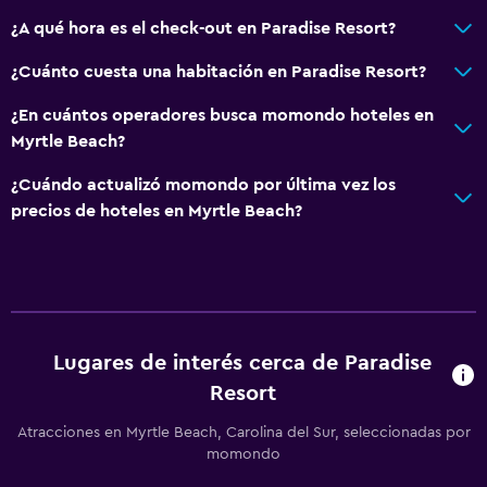
General
¿A qué hora es el check-out en Paradise Resort?
Acceso a la playa
¿Cuánto cuesta una habitación en Paradise Resort?
Vista al mar
Zona de estar
¿En cuántos operadores busca momondo hoteles en
Myrtle Beach?
Teléfono
¿Cuándo actualizó momondo por última vez los
Aire libre
precios de hoteles en Myrtle Beach?
Terraza/patio
Terraza
Muebles de exterior
Lugares de interés cerca de Paradise
Lavandería
Resort
Plancha y tabla de planchar
Atracciones en Myrtle Beach, Carolina del Sur, seleccionadas por
Secadora
momondo
Lavadora