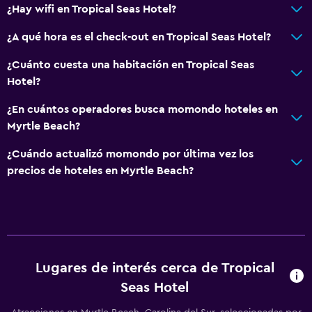
Ascensor
¿Hay wifi en Tropical Seas Hotel?
Ascensor disponible
¿A qué hora es el check-out en Tropical Seas Hotel?
Estacionamiento accesible
¿Cuánto cuesta una habitación en Tropical Seas
Para no fumadores
Hotel?
Plantas superiores accesibles por ascensor
¿En cuántos operadores busca momondo hoteles en
Áreas designadas para fumadores
Myrtle Beach?
¿Cuándo actualizó momondo por última vez los
Baño
precios de hoteles en Myrtle Beach?
Ducha
Tina de baño
Secador de pelo
Aseo
Lugares de interés cerca de Tropical
Papel higiénico
Seas Hotel
Baño privado