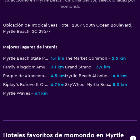
Atracciones en Myrtle Beach, Carolina del Sur, seleccionadas por
Ducha italiana
momondo
Servicios y facilidades
Ubicación de Tropical Seas Hotel: 2807 South Ocean Boulevard,
Cajero automático/banco
Myrtle Beach, SC 29577
Servicio de despertador
Mejores lugares de interés
Caja fuerte
Acceso con tarjeta
Myrtle Beach State Park
1,4 km
The Market Common
2,5 km
Family Kingdom Amusement Park
3,1 km
Grand Strand
3,9 km
Recepción 24 horas
Parque de Atracciones Pavillion
4,5 km
Myrtle Beach Atlantic Coast Line Railroad Station
4,6 km
Ripley's Believe It Or Not
4,7 km
SkyWheel Myrtle Beach
5,0 km
Comedor
Myrtle Waves
6,1 km
Restaurante
Máquina expendedora (bebidas)
Máquina expendedora (botanas)
Mesa de comedor
Hoteles favoritos de momondo en Myrtle