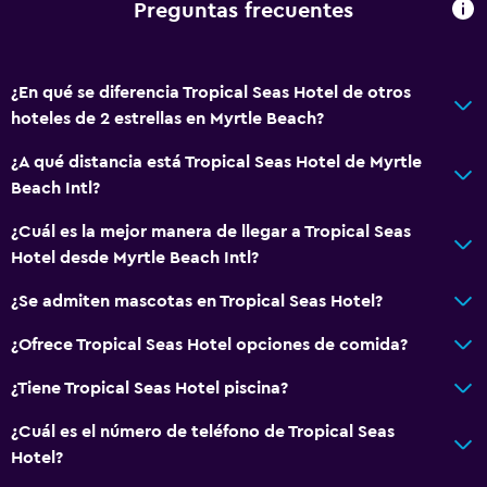
Cocineta
Preguntas frecuentes
General
¿En qué se diferencia Tropical Seas Hotel de otros
Acceso a la playa
hoteles de 2 estrellas en Myrtle Beach?
Vista al mar
¿A qué distancia está Tropical Seas Hotel de Myrtle
Piso de parquet o madera noble
Beach Intl?
Posibilidad de habitaciones conectadas
¿Cuál es la mejor manera de llegar a Tropical Seas
Sofá
Hotel desde Myrtle Beach Intl?
Teléfono
¿Se admiten mascotas en Tropical Seas Hotel?
Piso de mosaico/mármol
Vista a la piscina
¿Ofrece Tropical Seas Hotel opciones de comida?
¿Tiene Tropical Seas Hotel piscina?
Accesibilidad y adecuación
¿Cuál es el número de teléfono de Tropical Seas
Mascotas permitidas bajo consulta (pueden aplicar cargos
Hotel?
extra)