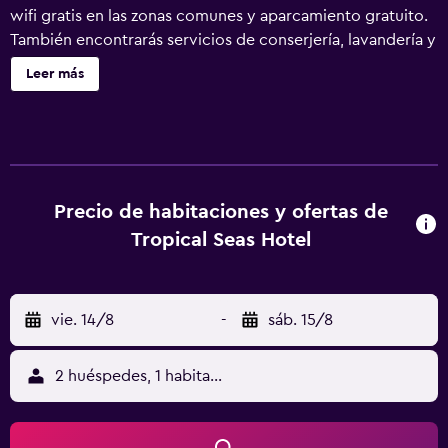
wifi gratis en las zonas comunes y aparcamiento gratuito.
También encontrarás servicios de conserjería, lavandería y
servicio de recepción 24 horas. Se ofrece servicio de
Leer más
cambio de toallas a petición. Tropical Seas Hotel ofrece 97
alojamientos con aire acondicionado, secador de pelo y
cortinas opacas. Las camas están vestidas con ropa de
cama de alta calidad. Se ofrece una televisión de pantalla
plana de 50 pulgadas con canales por cable de
suscripción. Este hotel en Myrtle Beach ofrece acceso a
Precio de habitaciones y ofertas de
Internet wifi gratis. Los servicios para las personas de
Tropical Seas Hotel
negocios incluyen teléfono con llamadas locales gratuitas
(pueden existir restricciones). Es posible solicitar tabla de
planchar con plancha y cambio de toallas. Se ofrece
vie. 14/8
-
sáb. 15/8
servicio de limpieza todos los días. Los servicios de ocio y
esparcimiento en este hotel incluyen piscina al aire libre
de temporada. Se pueden practicar las actividades de
2 huéspedes, 1 habitación
ocio y esparcimiento que se indican más abajo en las
instalaciones o cerca del alojamiento (es posible que se