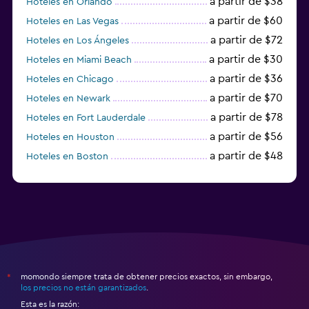
a partir de $38
Hoteles en Orlando
a partir de $60
Hoteles en Las Vegas
a partir de $72
Hoteles en Los Ángeles
a partir de $30
Hoteles en Miami Beach
a partir de $36
Hoteles en Chicago
a partir de $70
Hoteles en Newark
a partir de $78
Hoteles en Fort Lauderdale
a partir de $56
Hoteles en Houston
a partir de $48
Hoteles en Boston
a partir de $71
Hoteles en Tampa
momondo siempre trata de obtener precios exactos, sin embargo,
*
los precios no están garantizados
.
Esta es la razón: