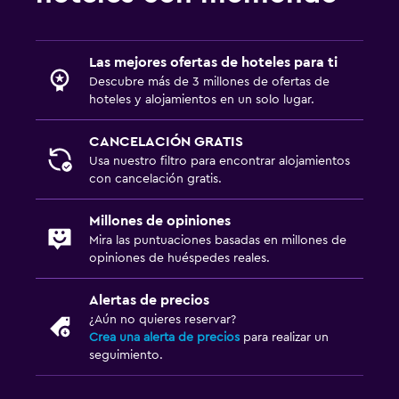
Estacionamiento y transporte
Estacionamiento gratuito
Las mejores ofertas de hoteles para ti
Estacionamiento privado
Descubre más de 3 millones de ofertas de
hoteles y alojamientos en un solo lugar.
Sistema de entretenimiento
CANCELACIÓN GRATIS
TV de pantalla plana
Usa nuestro filtro para encontrar alojamientos
con cancelación gratis.
TV
Millones de opiniones
Lavandería
Mira las puntuaciones basadas en millones de
opiniones de huéspedes reales.
Lavandería
Plancha y tabla de planchar
Alertas de precios
¿Aún no quieres reservar?
Habitación
Crea una alerta de precios
para realizar un
seguimiento.
Sofá cama
Armario o clóset