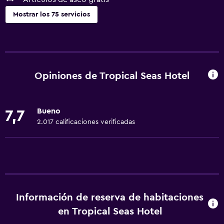
Mostrar los 75 servicios
Servicios básicos
Wifi gratis
Wifi disponible en todas las instalaciones
Opiniones de Tropical Seas Hotel
Internet
Ropa de cama
Bueno
7,7
Toallas
2.017 calificaciones verificadas
Extinguidor
Artículos de aseo gratis
Champú
Alarma de humo
Información de reserva de habitaciones
Calefacción
en Tropical Seas Hotel
Gel de ducha