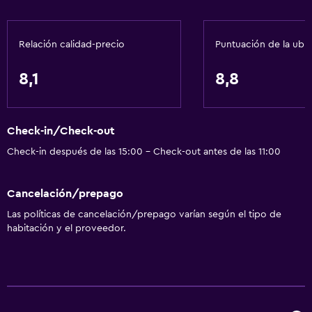
Aire acondicionado
Papeleras
Relación calidad-precio
Puntuación de la ubi
Acondicionador
8,1
8,8
Cocina
Lavavajillas
Check-in/Check-out
Horno
Check-in después de las 15:00 - Check-out antes de las 11:00
Microondas
Utensilios de cocina
Cancelación/prepago
Cocina
Las políticas de cancelación/prepago varían según el tipo de
Tetera/cafetera
habitación y el proveedor.
Tostadora
Nevera
Comedor