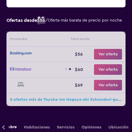
Ofertas desde
$56
/
Oferta más barata de precio por noche
Proveedor
Total noche
$56
Ver oferta
$60
Ver oferta
$69
Ver oferta
8 ofertas más de Toyoko Inn Nagoya-eki Sakuradori-guchi Shinkan
Sobre
Habitaciones
Servicios
Opiniones
Ubicación