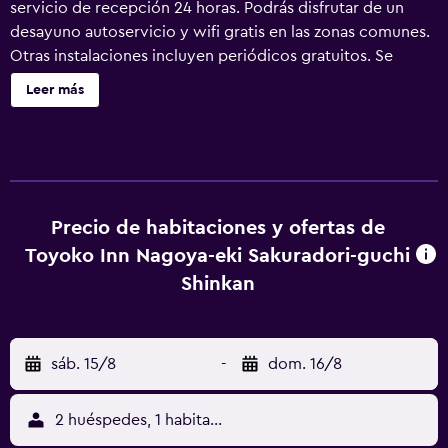
servicio de recepción 24 horas. Podrás disfrutar de un
desayuno autoservicio y wifi gratis en las zonas comunes.
Otras instalaciones incluyen periódicos gratuitos. Se
incluye un servicio de limpieza semanal. Toyoko Inn
Leer más
Nagoya-eki Sakuradori Shinkan ofrece 207 alojamientos
con aire acondicionado, zapatillas y secador de pelo. Los
huéspedes pueden navegar por la web gracias a nuestro
acceso a Internet gratis por cable y wifi (velocidad: 500
Mbps o más (para 6 personas o más, 10 dispositivos o
más)). Los baños están equipados con ducha y bañera
Precio de habitaciones y ofertas de
combinadas con cabezal de ducha con hidromasaje,
Toyoko Inn Nagoya-eki Sakuradori-guchi
artículos de higiene personal gratuitos y cepillos de
Shinkan
dientes y dentífrico. Se ofrece servicio de limpieza cada
semana.
sáb. 15/8
-
dom. 16/8
2 huéspedes, 1 habitación