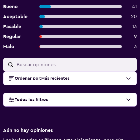
Bueno
41
Aceptable
20
Pasable
13
Regular
9
Malo
3
Ordenar por
:
Más recientes
Todos los filtros
Aún no hay opiniones