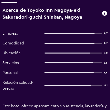
Acerca de Toyoko Inn Nagoya-eki
Sakuradori-guchi Shinkan, Nagoya
Limpieza
8,7
Comodidad
8,7
Ubicación
8,0
Servicios
8,5
Personal
8,6
Relación calidad-
8,1
precio
Este hotel ofrece aparcamiento sin asistencia, lavandería y