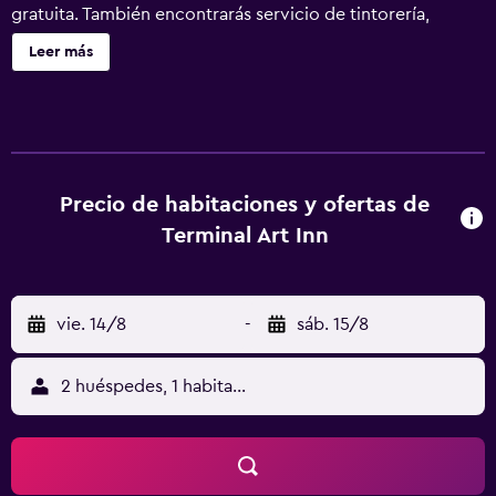
gratuita. También encontrarás servicio de tintorería,
lavandería y servicio de recepción 24 horas. Terminal Art
Leer más
Inn ofrece 139 alojamientos con aire acondicionado,
zapatillas y secador de pelo. Se ofrece televisión por
satélite. Los baños están equipados con ducha, bidé,
artículos de higiene personal gratuitos y cepillos de
dientes y dentífrico. Los huéspedes pueden navegar por la
web gracias a nuestro acceso a Internet wifi gratis. Es
Precio de habitaciones y ofertas de
posible solicitar masajes en la habitación, tabla de
Terminal Art Inn
planchar con plancha y secador de pelo. Se ofrece
servicio de limpieza todos los días.
vie. 14/8
-
sáb. 15/8
2 huéspedes, 1 habitación