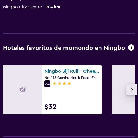
Ningbo City Centre
8.4 km
Hoteles favoritos de momondo en Ningbo
Ningbo Siji Ruili · Cheerlily By Dragon
No. 118 Qianhu North Road, Zhonghe Street, Ningbo
4 estrellas
7,4
$32