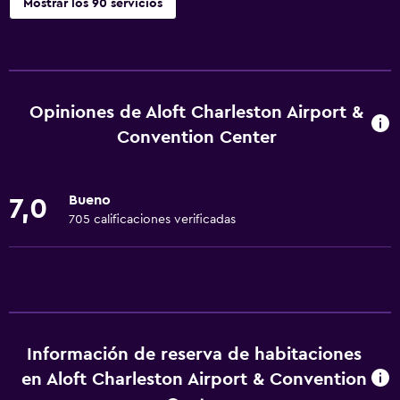
Mostrar los 90 servicios
Accesibilidad y adecuación
Unidad accesible para personas en silla de ruedas
Mascotas permitidas bajo consulta (pueden aplicar cargos
Opiniones de Aloft Charleston Airport &
extra)
Convention Center
Accesibilidad
Ducha adaptada para silla de ruedas
Bueno
7,0
Ascensor
705 calificaciones verificadas
Silla para ducha
Hipoalergénico
Estacionamiento accesible
Tina de baño adaptada
Habitación hipoalergénica
Información de reserva de habitaciones
en Aloft Charleston Airport & Convention
Para no fumadores