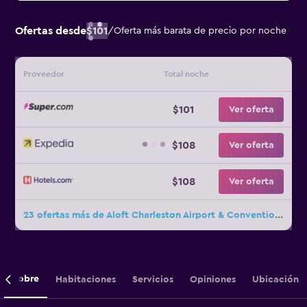
Ofertas desde
$101
/
Oferta más barata de precio por noche
Proveedor
Total noche
$101
Ver oferta
$108
Ver oferta
$108
Ver oferta
23 ofertas más de Aloft Charleston Airport & Convention Center
Sobre
Habitaciones
Servicios
Opiniones
Ubicación