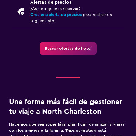
Alertas de precios
Jardín
¿Aún no quieres reservar?
Crea una alerta de precios
para realizar un
seguimiento.
Lavandería
Lavandería
Servicios de lavandería/tintorería
Buscar ofertas de hotel
Plancha y tabla de planchar
Habitación
Almohada de plumas
Enchufe cerca de la cama
Despertador
Una forma más fácil de gestionar
tu viaje a North Charleston
Zona de trabajo
Hacemos que sea súper fácil planificar, organizar y viajar
Fax/fotocopiadora
con los amigos o la familia. Trips es gratis y está