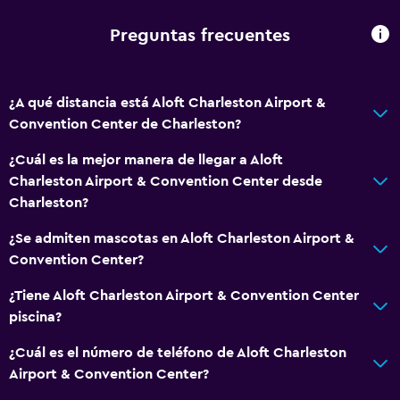
Champú
Alarma de humo
Preguntas frecuentes
Calefacción
Gel de ducha
¿A qué distancia está Aloft Charleston Airport &
Aire acondicionado
Convention Center de Charleston?
Papeleras
¿Cuál es la mejor manera de llegar a Aloft
Acondicionador
Charleston Airport & Convention Center desde
Charleston?
Servicios y facilidades
¿Se admiten mascotas en Aloft Charleston Airport &
Salas de conferencia
Convention Center?
Cajero automático/banco
¿Tiene Aloft Charleston Airport & Convention Center
Centro de negocios
piscina?
Servicio de despertador
¿Cuál es el número de teléfono de Aloft Charleston
Caja fuerte
Airport & Convention Center?
Instalaciones para reuniones