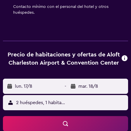
ofrece servicio de limpieza todos los días. Los servicios de
Contacto mínimo con el personal del hotel y otros
ocio y esparcimiento en este hotel incluyen una piscina
huéspedes.
cubierta y gimnasio abierto las 24 horas. No se permite la
entrada a la piscina y al gimnasio de niños menores de 16
años sin la supervisión de un adulto. No se permite la
entrada a la piscina y al gimnasio a huéspedes menores de
16 años.
Precio de habitaciones y ofertas de Aloft
Charleston Airport & Convention Center
lun. 17/8
-
mar. 18/8
2 huéspedes, 1 habitación