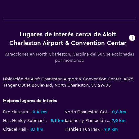
Baño
Inodoro adaptado
Ducha
Secador de pelo
Lugares de interés cerca de Aloft
Charleston Airport & Convention Center
Aseo
Papel higiénico
Atracciones en North Charleston, Carolina del Sur, seleccionadas
por momondo
Ducha italiana
Ubicación de Aloft Charleston Airport & Convention Center: 4875
Salud y seguridad
Tanger Outlet Boulevard, North Charleston, SC 29405
Limpieza diaria
Botiquín de primeros auxilios
Mejores lugares de interés
Cámaras CCTV en zonas comunes
Fire Museum
0,4 km
North Charleston Coliseum
0,8 km
Detector de monóxido de carbono
H.L. Hunley Submarine
5,5 km
Jardines y Plantación Magnolia
7,0 km
Citadel Mall
8,1 km
Frankie's Fun Park
9,9 km
Seguridad las 24 horas