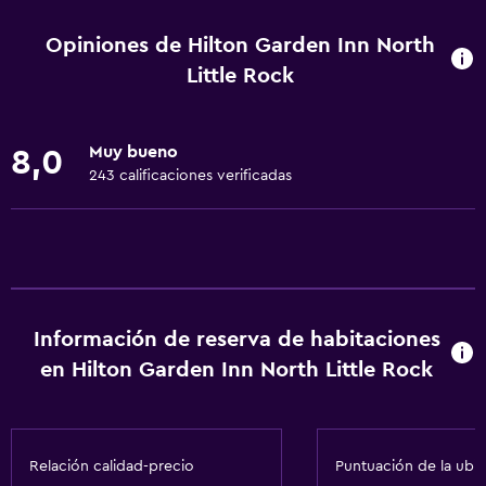
Cajero automático/banco
Opiniones de Hilton Garden Inn North
Centro de negocios
Little Rock
Servicio de despertador
Instalaciones para reuniones
Muy bueno
8,0
Servicio de habitaciones
243 calificaciones verificadas
Check-out exprés
Recepción 24 horas
Cocina
Microondas
Información de reserva de habitaciones
en Hilton Garden Inn North Little Rock
Tetera/cafetera
Nevera
Cafetera
Relación calidad-precio
Puntuación de la ubi
Cocineta