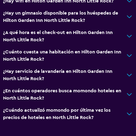
¿Hay wifi en Hilton Garden Inn North Little Rock?
Lavandería
Lavandería
¿Hay un gimnasio disponible para los huéspedes de
Hilton Garden Inn North Little Rock?
Servicios de lavandería/tintorería
Plancha y tabla de planchar
¿A qué hora es el check-out en Hilton Garden Inn
North Little Rock?
Salud y seguridad
¿Cuánto cuesta una habitación en Hilton Garden Inn
Limpieza diaria
North Little Rock?
Botiquín de primeros auxilios
¿Hay servicio de lavandería en Hilton Garden Inn
Caja fuerte
North Little Rock?
¿En cuántos operadores busca momondo hoteles en
Piscina y spa
North Little Rock?
Bañera de hidromasaje
¿Cuándo actualizó momondo por última vez los
Piscina (cubierta)
precios de hoteles en North Little Rock?
Estacionamiento y transporte