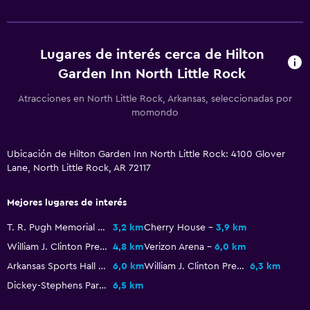
Estacionamiento
Traslado aeropuerto
Lugares de interés cerca de Hilton
Baño
Garden Inn North Little Rock
Tina de baño
Atracciones en North Little Rock, Arkansas, seleccionadas por
momondo
Secador de pelo
Zona de trabajo
Ubicación de Hilton Garden Inn North Little Rock: 4100 Glover
Lane, North Little Rock, AR 72117
Fax/fotocopiadora
Escritorio
Mejores lugares de interés
T. R. Pugh Memorial Park
3,2 km
Cherry House
3,9 km
Comedor
William J. Clinton Presidential Library & Museum
4,8 km
Verizon Arena
6,0 km
Restaurante
Arkansas Sports Hall of Fame
6,0 km
William J. Clinton Presidential Library
6,3 km
Bar/lounge
Dickey-Stephens Park
6,5 km