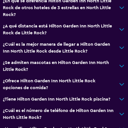
¿En qué se diferencia Hilton Garden Inn North Little
Rock de otros hoteles de 3 estrellas en North Little
Rock?
Servicios básicos
Wifi gratis
¿A qué distancia está Hilton Garden Inn North Little
Rock de Little Rock?
Internet
Artículos de aseo gratis
¿Cuál es la mejor manera de llegar a Hilton Garden
Inn North Little Rock desde Little Rock?
Calefacción
Aire acondicionado
¿Se admiten mascotas en Hilton Garden Inn North
Little Rock?
Sistema de entretenimiento
¿Ofrece Hilton Garden Inn North Little Rock
Radio
opciones de comida?
TV de pantalla plana
¿Tiene Hilton Garden Inn North Little Rock piscina?
TV por cable o vía satélite
¿Cuál es el número de teléfono de Hilton Garden Inn
TV
North Little Rock?