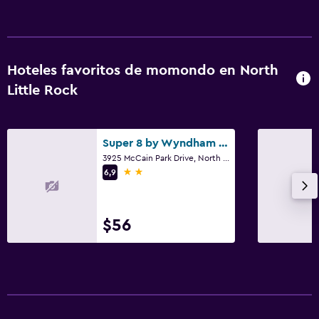
Aire libre
Jardín
Hoteles favoritos de momondo en North
Habitación
Little Rock
Sofá cama
Gimnasio
Super 8 by Wyndham North Little Rock/McCain
Gimnasio
3925 McCain Park Drive, North Little Rock, AR
2 estrellas
6,9
$56