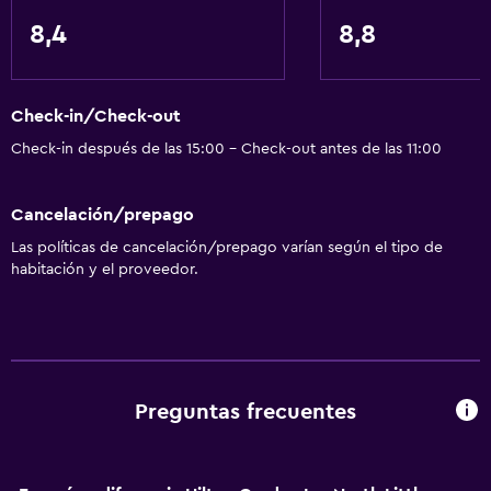
8,4
8,8
Accesibilidad y adecuación
Mascotas permitidas bajo consulta (pueden aplicar cargos
extra)
Check-in/Check-out
Accesibilidad
Check-in después de las 15:00 - Check-out antes de las 11:00
Ascensor
Cancelación/prepago
Estacionamiento accesible
Las políticas de cancelación/prepago varían según el tipo de
Para no fumadores
habitación y el proveedor.
General
Habitaciones familiares
Zona de estar
Preguntas frecuentes
Teléfono
Cortina
Espacio de almacenamiento