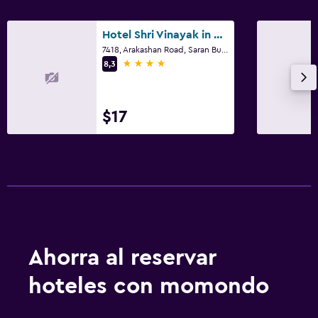
Hotel Shri Vinayak in City Centre at New Delhi Railway Station-By RCG Hotels
7418, Arakashan Road, Saran Building, Street No. 3, Ram Nagar, Paharganj, Nueva Delhi
4 estrellas
8,3
$17
Ahorra al reservar
hoteles con momondo