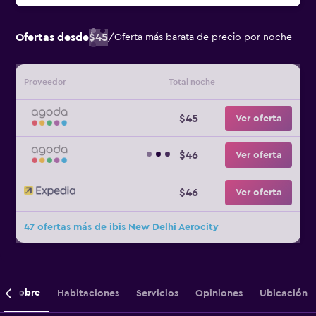
Ofertas desde
$45
/
Oferta más barata de precio por noche
Proveedor
Total noche
$45
Ver oferta
$46
Ver oferta
$46
Ver oferta
47 ofertas más de ibis New Delhi Aerocity
Sobre
Habitaciones
Servicios
Opiniones
Ubicación