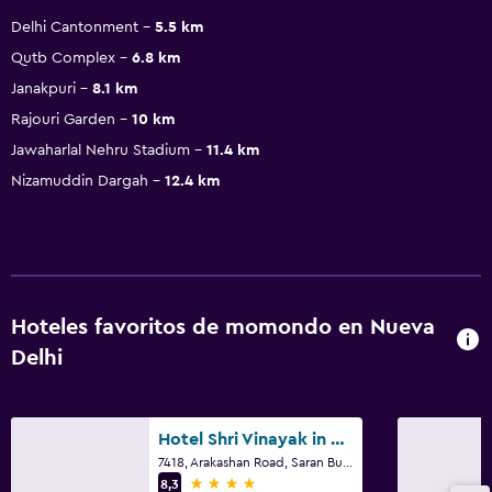
Delhi Cantonment
5.5 km
Qutb Complex
6.8 km
Janakpuri
8.1 km
Rajouri Garden
10 km
Jawaharlal Nehru Stadium
11.4 km
Nizamuddin Dargah
12.4 km
Hoteles favoritos de momondo en Nueva
Delhi
Hotel Shri Vinayak in City Centre at New Delhi Railway Station-By RCG Hotels
7418, Arakashan Road, Saran Building, Street No. 3, Ram Nagar, Paharganj, Nueva Delhi
4 estrellas
8,3