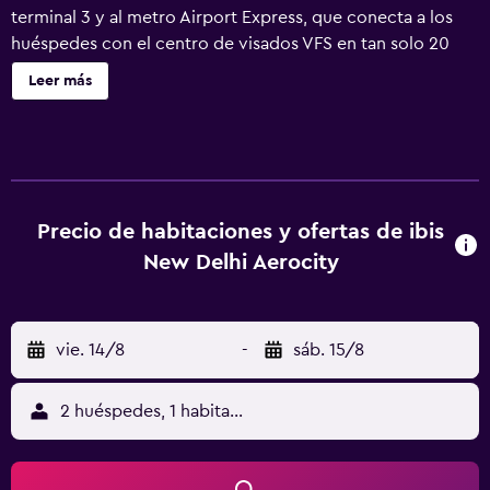
terminal 3 y al metro Airport Express, que conecta a los
huéspedes con el centro de visados VFS en tan solo 20
minutos. El hotel goza de una excelente conectividad a
Leer más
través de la NH8 con Cyber City, Cyber Hub y Ambience
Mall. Worldmark está justo al lado, y ofrecemos fácil
acceso a DLF Promenade, DLF Emporio, Select Citywalk,
Fortis Hospital e Indian Spinal Injuries Centre.
Precio de habitaciones y ofertas de ibis
New Delhi Aerocity
vie. 14/8
-
sáb. 15/8
2 huéspedes, 1 habitación