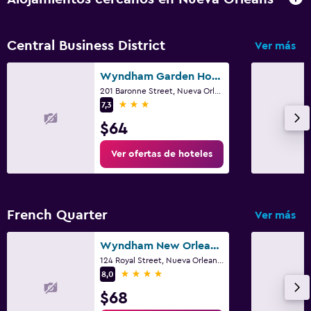
Central Business District
Ver más
Wyndham Garden Hotel Baronne Plaza
201 Baronne Street, Nueva Orleans, LA
3 estrellas
7,3
$64
Ver ofertas de hoteles
French Quarter
Ver más
Wyndham New Orleans - French Quarter
124 Royal Street, Nueva Orleans, LA
4 estrellas
8,0
$68