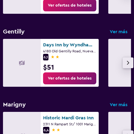
Ver ofertas de hoteles
Gentilly
Ver más
Days Inn by Wyndham New Orleans Pontchartrain
4180 Old Gentilly Road, Nueva Orleans, LA
2 estrellas
6,1
$51
Ver ofertas de hoteles
Marigny
Ver más
Historic Mardi Gras Inn
2311 N Rampart St/ 1001 Marigny Street, Nueva Orleans, LA
2 estrellas
6,4