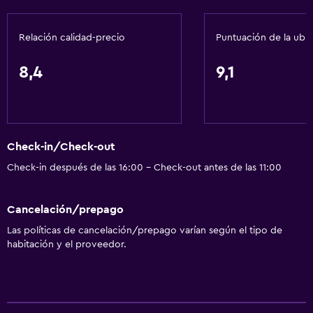
Servicios básicos
Internet
Relación calidad-precio
Puntuación de la ubi
Ropa de cama
Toallas
8,4
9,1
Artículos de aseo gratis
Champú
Alarma de humo
Check-in/Check-out
Calefacción
Check-in después de las 16:00 - Check-out antes de las 11:00
Gel de ducha
Aire acondicionado
Cancelación/prepago
Las políticas de cancelación/prepago varían según el tipo de
Accesibilidad y adecuación
habitación y el proveedor.
Mascotas permitidas bajo consulta (pueden aplicar cargos
extra)
Accesibilidad