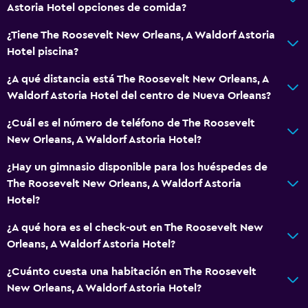
Cafetera
Astoria Hotel opciones de comida?
Comedor
¿Tiene The Roosevelt New Orleans, A Waldorf Astoria
Hotel piscina?
Piscina y spa
¿A qué distancia está The Roosevelt New Orleans, A
Masajes
Waldorf Astoria Hotel del centro de Nueva Orleans?
Bar en la piscina
¿Cuál es el número de teléfono de The Roosevelt
Piscina climatizada
New Orleans, A Waldorf Astoria Hotel?
Spa
¿Hay un gimnasio disponible para los huéspedes de
Bañera de hidromasaje
The Roosevelt New Orleans, A Waldorf Astoria
Piscina al aire libre
Hotel?
Piscina con vista
¿A qué hora es el check-out en The Roosevelt New
Orleans, A Waldorf Astoria Hotel?
Baño
¿Cuánto cuesta una habitación en The Roosevelt
Ducha
New Orleans, A Waldorf Astoria Hotel?
Gorro de baño