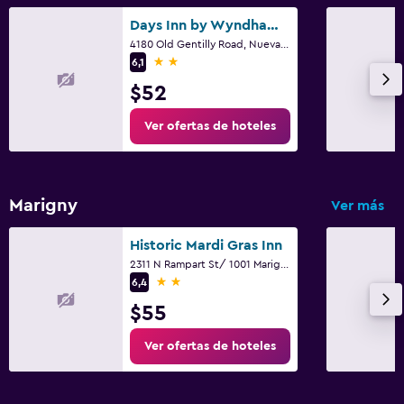
Gimnasio
Days Inn by Wyndham New Orleans Pontchartrain
4180 Old Gentilly Road, Nueva Orleans, LA
2 estrellas
6,1
$52
Ver ofertas de hoteles
Marigny
Ver más
Historic Mardi Gras Inn
2311 N Rampart St/ 1001 Marigny Street, Nueva Orleans, LA
2 estrellas
6,4
$55
Ver ofertas de hoteles