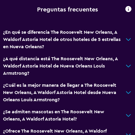
Ducha adaptada para silla de ruedas
Preguntas frecuentes
Ascensor
Hipoalergénico
¿En qué se diferencia The Roosevelt New Orleans, A
Almohada hipoalergénica
Waldorf Astoria Hotel de otros hoteles de 5 estrellas
Habitación hipoalergénica
en Nueva Orleans?
Para no fumadores
¿A qué distancia está The Roosevelt New Orleans, A
Waldorf Astoria Hotel de Nueva Orleans Louis
Comedor
Armstrong?
Minibar
¿Cuál es la mejor manera de llegar a The Roosevelt
Restaurante
New Orleans, A Waldorf Astoria Hotel desde Nueva
Bar/lounge
Orleans Louis Armstrong?
Desayuno en la habitación
¿Se admiten mascotas en The Roosevelt New
Tetera/cafetera
Orleans, A Waldorf Astoria Hotel?
Tetera
¿Ofrece The Roosevelt New Orleans, A Waldorf