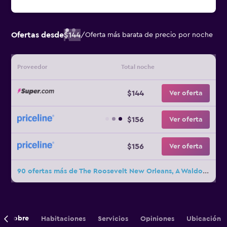
Ofertas desde
$144
/
Oferta más barata de precio por noche
Proveedor
Total noche
$144
Ver oferta
$156
Ver oferta
$156
Ver oferta
90 ofertas más de The Roosevelt New Orleans, A Waldorf Astoria Hotel
Sobre
Habitaciones
Servicios
Opiniones
Ubicación