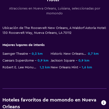
Sistema de entretenimiento
Atracciones en Nueva Orleans, Luisiana, seleccionadas por
Radio
momondo
TV de pantalla plana
TV por cable o vía satélite
Ubicación de The Roosevelt New Orleans, A Waldorf Astoria Hotel:
130 Roosevelt Way, Nueva Orleans, LA 70112
TV
Mejores lugares de interés
Lavandería
Saenger Theatre
0,2 km
Historic New Orleans Collection
0,7 km
Lavandería
Caesars Superdome
0,9 km
Jackson Square
0,9 km
Servicio de planchado
Robert E. Lee Monument
1,2 km
New Orleans Mint
1,6 km
Servicios de lavandería/tintorería
Plancha y tabla de planchar
Habitación
Hoteles favoritos de momondo en Nueva
Almohada de plumas
Orleans
Enchufe cerca de la cama