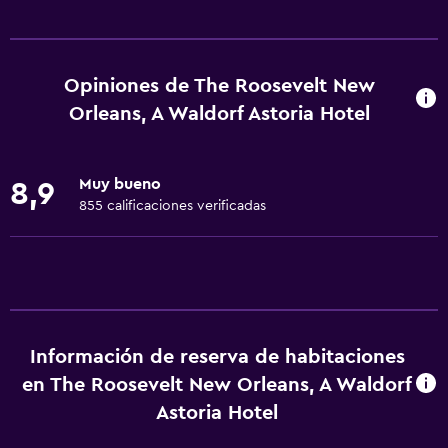
Servicios y facilidades
Salas de conferencia
Cajero automático/banco
Opiniones de The Roosevelt New
Centro de negocios
Orleans, A Waldorf Astoria Hotel
Servicio de despertador
Servicio de conserjería
Muy bueno
8,9
Caja fuerte
855 calificaciones verificadas
Cambio de divisas
Instalaciones para reuniones
Servicio de habitaciones
Mostrador de información turística
Información de reserva de habitaciones
Check-out exprés
en The Roosevelt New Orleans, A Waldorf
Recepción 24 horas
Astoria Hotel