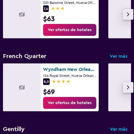
Terraza/patio
201 Baronne Street, Nueva Orleans, LA
3 estrellas
7,4
Sillas de playa
$63
Actividades
Ver ofertas de hoteles
Tienda de regalos
Compras
French Quarter
Ver más
Salud y seguridad
Wyndham New Orleans - French Quarter
Limpieza diaria
124 Royal Street, Nueva Orleans, LA
4 estrellas
Botiquín de primeros auxilios
8,0
$69
Ideal para familias
Ver ofertas de hoteles
Cuna/cama nido disponibles
Gimnasio
Gentilly
Ver más