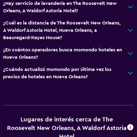
¿Hay servicio de lavandería en The Roosevelt New
Tina de baño
Orleans, A Waldorf Astoria Hotel?
Secador de pelo
¿Cuál es la distancia de The Roosevelt New Orleans,
Aseo
A Waldorf Astoria Hotel, Nueva Orleans, a
Albornoz
Beauregard-Keyes House?
Baño privado
¿En cuántos operadores busca momondo hoteles en
Nueva Orleans?
General
¿Cuándo actualizó momondo por última vez los
Zona de estar
precios de hoteles en Nueva Orleans?
Pantuflas
Posibilidad de habitaciones conectadas
Teléfono
Cortina
Lugares de interés cerca de The
Espacio de almacenamiento
Roosevelt New Orleans, A Waldorf Astoria
Hotel