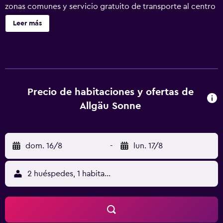
zonas comunes y servicio gratuito de transporte al centro
comercial. También encontrarás un campo de golf, una
Leer más
discoteca y 2 bares o salas. Allgäu Sonne ofrece 149
alojamientos con minibar y caja fuerte. Se ofrece
televisión por satélite. Los baños están dotados de
albornoces, zapatillas, artículos de higiene personal
gratuitos y secador de pelo. Este hotel en Oberstaufen
ofrece acceso a Internet wifi gratis. Los servicios para las
Precio de habitaciones y ofertas de
personas de negocios incluyen escritorio y teléfono. Se
Allgäu Sonne
ofrece servicio nocturno de descubierta y servicio de
limpieza todos los días. Los huéspedes pueden jugar en el
campo de golf de 18 hoyos y disfrutar de las instalaciones
dom. 16/8
-
lun. 17/8
de recreo incluido centro de bienestar. En el alojamiento
hay 2 piscinas cubiertas además de piscina al aire libre de
temporada. Otros servicios de ocio y esparcimiento
2 huéspedes, 1 habitación
incluyen una bañera de hidromasaje, sauna y gimnasio. Se
pueden practicar las actividades de ocio y esparcimiento
que se indican más abajo en las instalaciones o cerca del
alojamiento (es posible que se aplique un recargo).