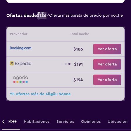
Ofertas desde
$186
/
Oferta más barata de precio por noche
Proveedor
Total noche
$186
Ver oferta
$191
Ver oferta
$194
Ver oferta
25 ofertas más de Allgäu Sonne
Sobre
Habitaciones
Servicios
Opiniones
Ubicación