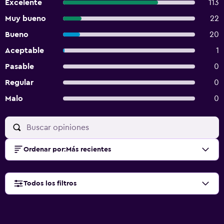
Excelente
113
Muy bueno
22
Bueno
20
Aceptable
1
Pasable
0
Regular
0
Malo
0
Ordenar por
:
Más recientes
Todos los filtros