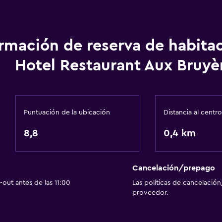
Papeleras
ormación de reserva de habita
Hotel Restaurant Aux Bruyè
 ascensor
escaleras
Puntuación de la ubicación
Distancia al centro
Actividades
8,8
Escuela de esquí
0,4 km
Pesca
tadas
Juegos de mesa/rompec
Cancelación/prepago
Sala de juegos
out antes de las 11:00
Las políticas de cancelación
proveedor.
Golf
Ciclismo