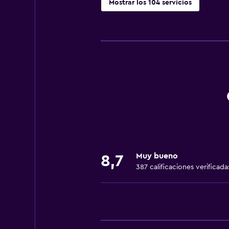
Mostrar los 104 servicios
Accesibilidad y adecuación
Unidad accesible para personas en 
Almohada hipoalergénica
Para no fumadores
Fregadero bajo
Almohada sin plumas
Entrada privada
Mascotas permitidas bajo consulta
Muy bueno
Accesibilidad
8,7
387 calificaciones verificada
Ducha adaptada para silla de rued
Ascensor
Silla para ducha
Ascensor disponible