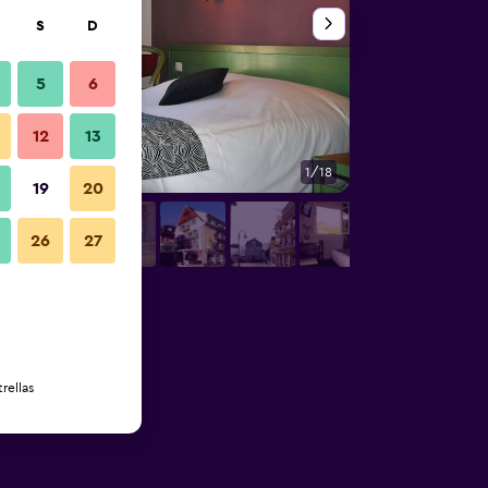
S
D
5
6
12
13
1/18
Vista del exterior
19
20
26
27
rellas