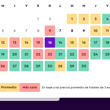
car
M
J
V
S
D
L
M
M
J
V
1
2
1
2
3
4
s barata de precio por noche
5
6
7
8
9
7
8
9
10
11
Habitación
r
Total noche
12
13
14
15
16
14
15
16
17
18
$89
Ver oferta
19
20
21
22
23
21
22
23
24
25
Fotos
26
27
28
29
30
28
29
30
$89
Ver oferta
$92
Ver oferta
Promedio
Más caro
En base a los precios promedio de hoteles de 3 est
Aux Bruyères