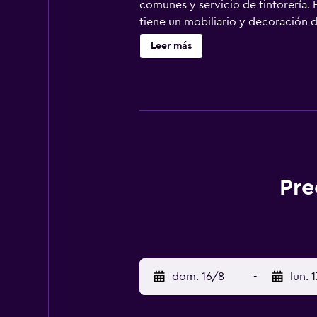
comunes y servicio de tintorería. 
tiene un mobiliario y decoración d
con ducha. Este hotel en Orbey ofr
Leer más
todos los días. Los servicios de o
esparcimiento que se indican más a
Pre
dom. 16/8
-
lun. 