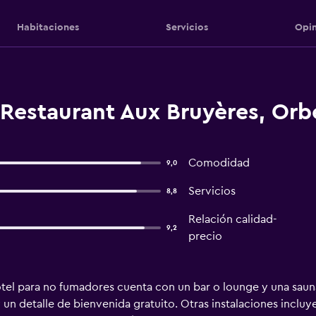
Habitaciones
Servicios
Opin
 Restaurant Aux Bruyères, Orb
Comodidad
9,0
Servicios
8,8
Relación calidad-
9,2
precio
el para no fumadores cuenta con un bar o lounge y una sauna. 
n detalle de bienvenida gratuito. Otras instalaciones incluyen