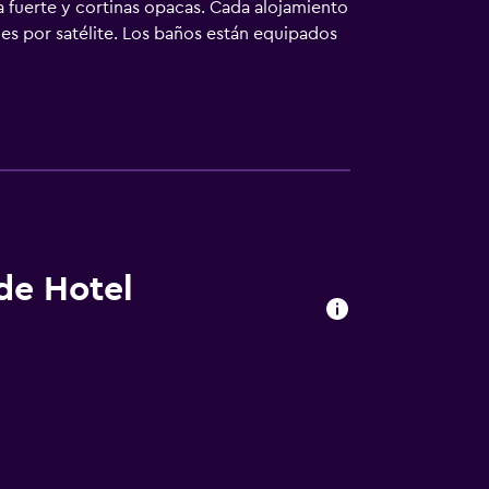
a fuerte y cortinas opacas. Cada alojamiento
les por satélite. Los baños están equipados
o de descubierta y servicio de limpieza
acticar las actividades de ocio y
que se aplique un recargo).
 de Hotel