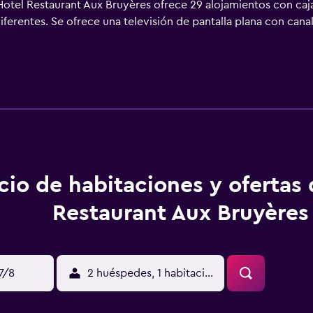
Hotel Restaurant Aux Bruyères ofrece 29 alojamientos con caj
iferentes. Se ofrece una televisión de pantalla plana con cana
ece acceso a Internet wifi gratis. Se ofrece servicio nocturn
cio y esparcimiento en este hotel incluyen sauna. Se pueden pr
bajo en las instalaciones o cerca del alojamiento (es posible 
cio de habitaciones y ofertas
Restaurant Aux Bruyères
17/8
2 huéspedes, 1 habitación