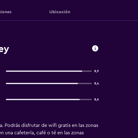
iones
Ubicación
ey
8,9
8,4
8,6
Podrás disfrutar de wifi gratis en las zonas
 una cafetería, café o té en las zonas