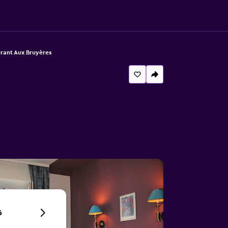
rant Aux Bruyères
6