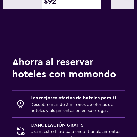
$92
Mosquitera
Caja fuerte
Sistema de entretenimiento
TV de pantalla plana
Lavandería
Ahorra al reservar
Tendedero
hoteles con momondo
Zona de trabajo
Escritorio
Las mejores ofertas de hoteles para ti
Descubre más de 3 millones de ofertas de
Ideal para familias
hoteles y alojamientos en un solo lugar.
Cuna/cama nido disponibles
CANCELACIÓN GRATIS
Usa nuestro filtro para encontrar alojamientos