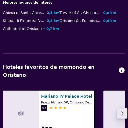
Mejores lugares de interés
Habitaciones familiares
Chiesa di Santa Chiara
0,3 km
Tower of St. Christophoros
0,4 km
Sofá
Statua di Eleonora D'Arborea
0,6 km
Oristano St. Francisco Church
0,6 km
Piso de mosaico/mármol
Cathedral of Oristano
0,7 km
Servicios y facilidades
Caja fuerte
Acceso con llave
Hoteles favoritos de momondo en
Botella de agua
Oristano
Aire libre
Terraza/patio
Mariano IV Palace Hotel
Piazza Mariano 50, Oristano, Cerdeña
Terraza
4 estrellas
8,4
Salud y seguridad