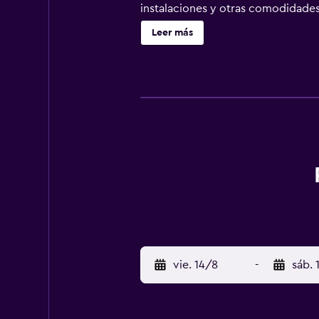
instalaciones y otras comodidades 
establecimiento ofrece una base 
Leer más
además de para disfrutar de todo l
vie. 14/8
-
sáb. 