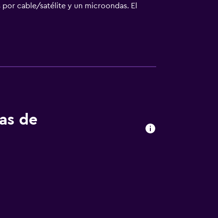
 por cable/satélite y un microondas. El
Camarillo Ranch House y 1-800-Got-Junk,
tas de