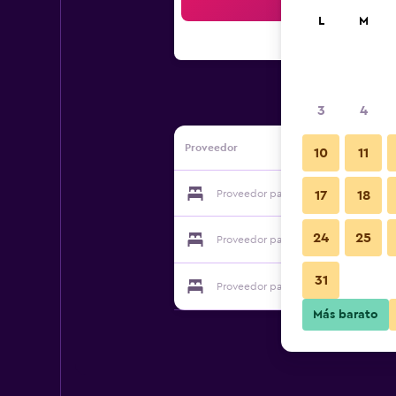
Bus
L
M
3
4
Proveedor
10
11
Proveedor para Vagabond Inn Oxnar
17
18
24
25
Proveedor para Vagabond Inn Oxnar
31
Proveedor para Vagabond Inn Oxnar
Más barato