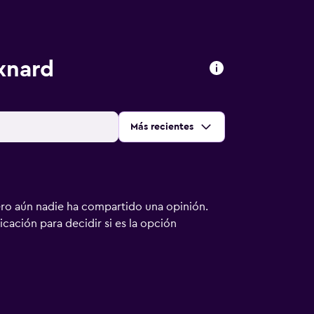
xnard
Ordenar por
:
Más recientes
ero aún nadie ha compartido una opinión.
bicación para decidir si es la opción