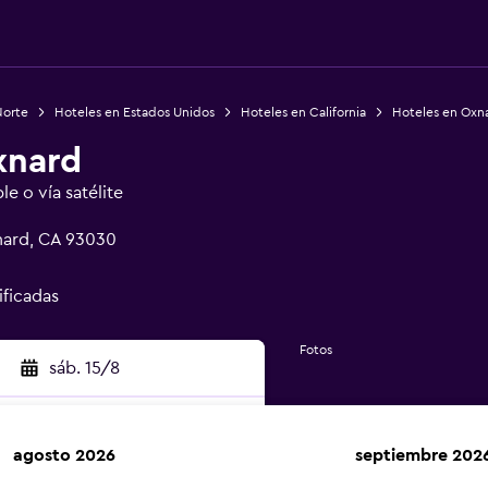
Norte
Hoteles en Estados Unidos
Hoteles en California
Hoteles en Oxn
xnard
le o vía satélite
nard, CA 93030
ificadas
Fotos
sáb. 15/8
agosto 2026
septiembre 202