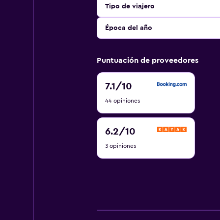
Tipo de viajero
Época del año
Puntuación de proveedores
7.1
7.1
/10
de
44 opiniones
10
6.2
6.2
/10
de
3 opiniones
10