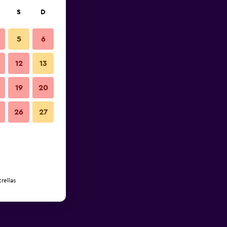
S
D
5
6
12
13
19
20
26
27
rellas