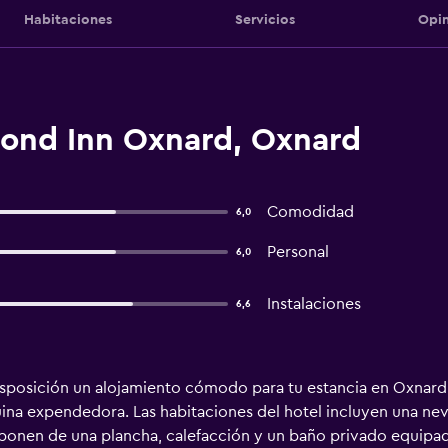
Habitaciones
Servicios
Opin
ond Inn Oxnard, Oxnard
Comodidad
6,0
Personal
6,0
Instalaciones
6,6
sposición un alojamiento cómodo para tu estancia en Oxnard
quina expendedora. Las habitaciones del hotel incluyen una neve
isponen de una plancha, calefacción y un baño privado equipad