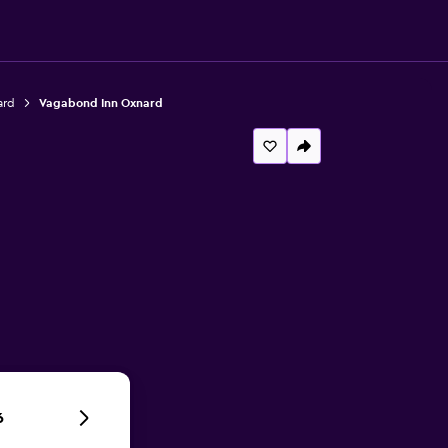
ard
Vagabond Inn Oxnard
6