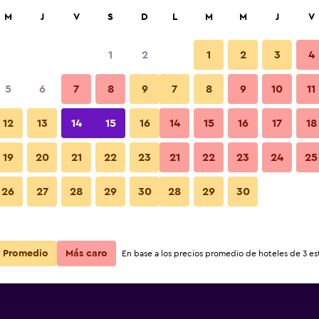
car
M
J
V
S
D
L
M
M
J
V
1
2
1
2
3
4
5
6
7
8
9
7
8
9
10
11
12
13
14
15
16
14
15
16
17
18
Ver precios
d
19
20
21
22
23
21
22
23
24
25
26
27
28
29
30
28
29
30
Ver precios
d
Ver precios
d
Promedio
Más caro
En base a los precios promedio de hoteles de 3 est