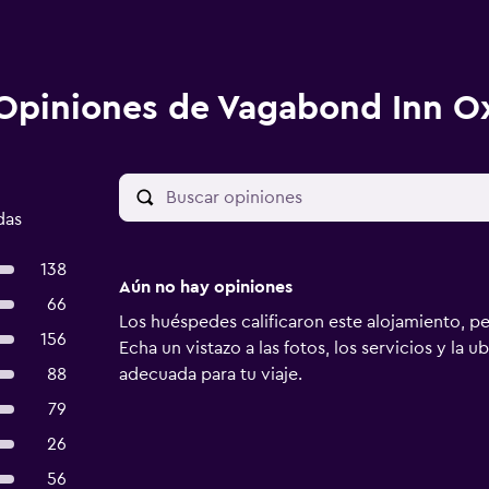
Opiniones de Vagabond Inn O
das
138
Aún no hay opiniones
66
Los huéspedes calificaron este alojamiento, p
156
Echa un vistazo a las fotos, los servicios y la u
88
adecuada para tu viaje.
79
26
56