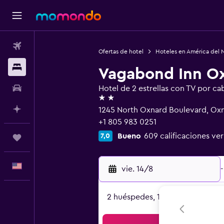
Vuelos
Ofertas de hotel
Hoteles en América del 
Alojamientos
Vagabond Inn O
Autos
Hotel de 2 estrellas con TV por cab
2 estrellas
Planifica con IA
1245 North Oxnard Boulevard, Ox
+1 805 983 0251
Bueno
609 calificaciones ver
7,0
Trips
Español
vie. 14/8
-
2 huéspedes, 1 habitación