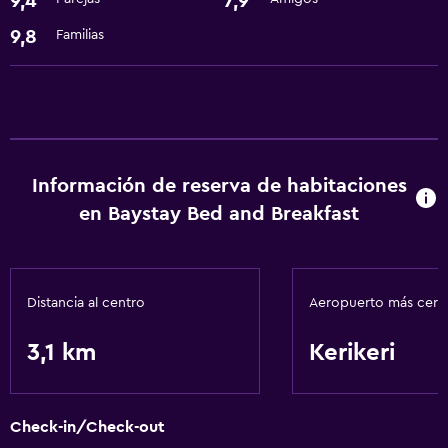
9,4
7,9
Secador de pelo
9,8
Familias
Comedor
Nevera
Salud y seguridad
Caja fuerte
Información de reserva de habitaciones
en Baystay Bed and Breakfast
Distancia al centro
Aeropuerto más cer
3,1 km
Kerikeri
Check-in/Check-out