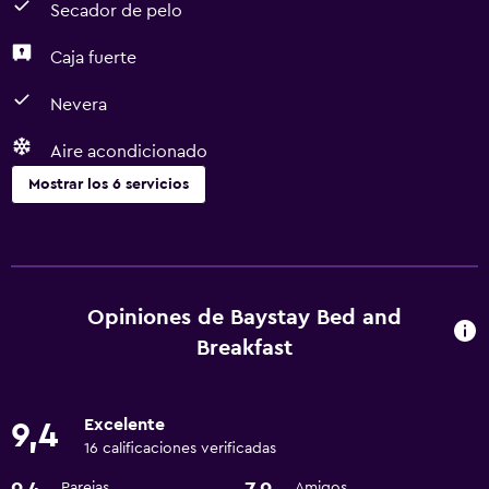
Secador de pelo
Caja fuerte
Nevera
Aire acondicionado
Mostrar los 6 servicios
Servicios básicos
Aire acondicionado
Internet
Opiniones de Baystay Bed and
Breakfast
Sistema de entretenimiento
TV por cable o vía satélite
Excelente
9,4
16 calificaciones verificadas
Baño
Parejas
Amigos